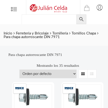
TIENDA
Tienda
Menu
0
ONLINE
Folletos
DE
Marcas
JULIAN
CELDA
Contacto
Inicio
Ferretería y Bricolaje
Tornillería
Tornillos Chapa
Para chapa autorroscante DIN 7971
S.L.
Productos
de
ferretería.
Para chapa autorroscante DIN 7971
Mostrando los 35 resultados
Grid
List