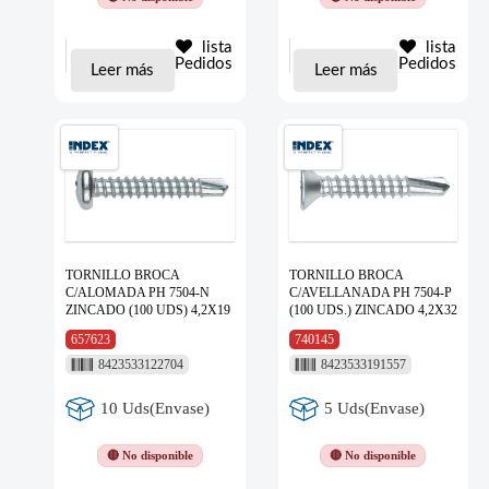
lista
lista
Pedidos
Pedidos
Leer más
Leer más
TORNILLO BROCA
TORNILLO BROCA
C/ALOMADA PH 7504-N
C/AVELLANADA PH 7504-P
ZINCADO (100 UDS) 4,2X19
(100 UDS.) ZINCADO 4,2X32
657623
740145
8423533122704
8423533191557
10 Uds(Envase)
5 Uds(Envase)
🔴 No disponible
🔴 No disponible