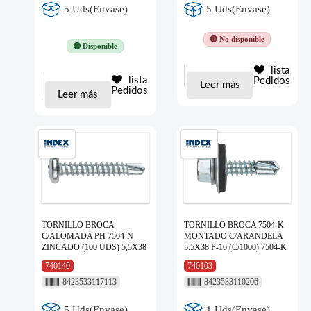
5 Uds(Envase)
5 Uds(Envase)
🔴 No disponible
🟢 Disponible
lista
lista
Pedidos
Leer más
Pedidos
Leer más
TORNILLO BROCA
TORNILLO BROCA 7504-K
C/ALOMADA PH 7504-N
MONTADO C/ARANDELA
ZINCADO (100 UDS) 5,5X38
5.5X38 P-16 (C/1000) 7504-K
740140
740103
8423533117113
8423533110206
5 Uds(Envase)
1 Uds(Envase)