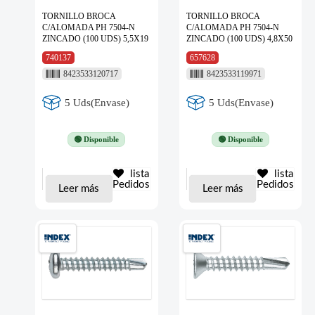
TORNILLO BROCA
TORNILLO BROCA
C/ALOMADA PH 7504-N
C/ALOMADA PH 7504-N
ZINCADO (100 UDS) 5,5X19
ZINCADO (100 UDS) 4,8X50
740137
657628
8423533120717
8423533119971
5 Uds(Envase)
5 Uds(Envase)
🟢 Disponible
🟢 Disponible
lista
lista
Pedidos
Pedidos
Leer más
Leer más