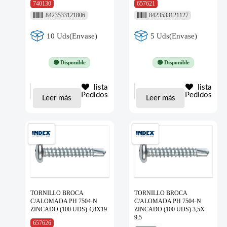
740130
657621
8423533121806
8423533121127
10 Uds(Envase)
5 Uds(Envase)
🟢 Disponible
🟢 Disponible
lista
lista
Pedidos
Pedidos
Leer más
Leer más
TORNILLO BROCA
TORNILLO BROCA
C/ALOMADA PH 7504-N
C/ALOMADA PH 7504-N
ZINCADO (100 UDS) 4,8X19
ZINCADO (100 UDS) 3,5X
9,5
657626