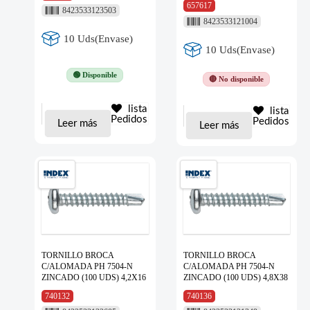
657617
8423533123503
8423533121004
10 Uds(Envase)
10 Uds(Envase)
🟢 Disponible
🔴 No disponible
lista
lista
Pedidos
Pedidos
Leer más
Leer más
TORNILLO BROCA
TORNILLO BROCA
C/ALOMADA PH 7504-N
C/ALOMADA PH 7504-N
ZINCADO (100 UDS) 4,2X16
ZINCADO (100 UDS) 4,8X38
740132
740136