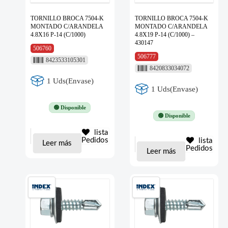
TORNILLO BROCA 7504-K
TORNILLO BROCA 7504-K
MONTADO C/ARANDELA
MONTADO C/ARANDELA
4.8X16 P-14 (C/1000)
4.8X19 P-14 (C/1000) –
430147
506760
506777
8423533105301
8420833034072
1 Uds(Envase)
1 Uds(Envase)
🟢 Disponible
🟢 Disponible
lista
Pedidos
lista
Leer más
Pedidos
Leer más