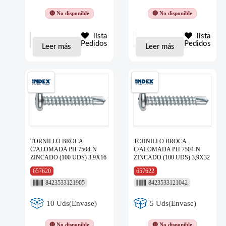
🔴 No disponible
🔴 No disponible
lista
lista
Pedidos
Pedidos
Leer más
Leer más
TORNILLO BROCA
TORNILLO BROCA
C/ALOMADA PH 7504-N
C/ALOMADA PH 7504-N
ZINCADO (100 UDS) 3,9X16
ZINCADO (100 UDS) 3,9X32
657620
657622
8423533121905
8423533121042
10 Uds(Envase)
5 Uds(Envase)
🔴 No disponible
🔴 No disponible