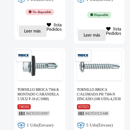
🔴 No disponible
🟢 Disponible
lista
lista
Pedidos
Leer más
Pedidos
Leer más
TORNILLO BROCA 7504-K
TORNILLO BROCA
MONTADO C/ARANDELA
C/ALOMADA PH 7504-N
5.5X32 P-16 (C/1000)
ZINCADO (100 UDS) 4,2X50
740102
657625
8423533110107
8423533121448
1 Uds(Envase)
5 Uds(Envase)