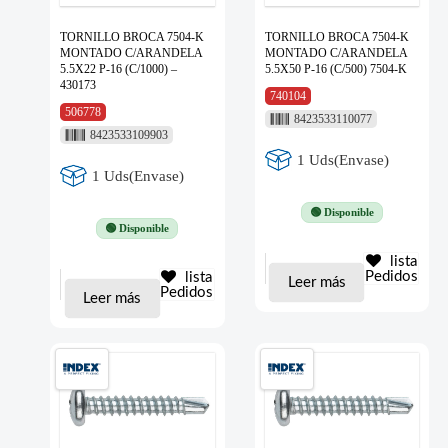
TORNILLO BROCA 7504-K
TORNILLO BROCA 7504-K
MONTADO C/ARANDELA
MONTADO C/ARANDELA
5.5X22 P-16 (C/1000) –
5.5X50 P-16 (C/500) 7504-K
430173
740104
506778
8423533110077
8423533109903
1 Uds(Envase)
1 Uds(Envase)
🟢 Disponible
🟢 Disponible
lista
Pedidos
lista
Leer más
Pedidos
Leer más