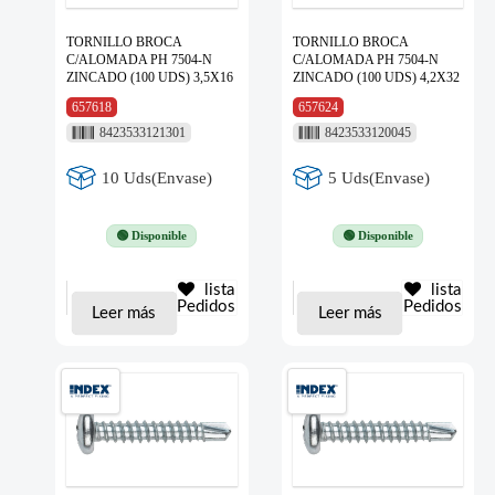
TORNILLO BROCA
TORNILLO BROCA
C/ALOMADA PH 7504-N
C/ALOMADA PH 7504-N
ZINCADO (100 UDS) 3,5X16
ZINCADO (100 UDS) 4,2X32
657618
657624
8423533121301
8423533120045
10 Uds(Envase)
5 Uds(Envase)
🟢 Disponible
🟢 Disponible
lista
lista
Pedidos
Pedidos
Leer más
Leer más