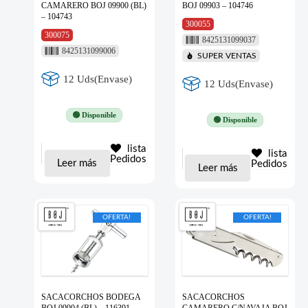
CAMARERO BOJ 09900 (BL)
BOJ 09903 – 104746
– 104743
300055
300075
8425131099037
8425131099006
SUPER VENTAS
12 Uds(Envase)
12 Uds(Envase)
🟢 Disponible
🟢 Disponible
lista
lista
Pedidos
Leer más
Pedidos
Leer más
OFERTA!
OFERTA!
SACACORCHOS BODEGA
SACACORCHOS