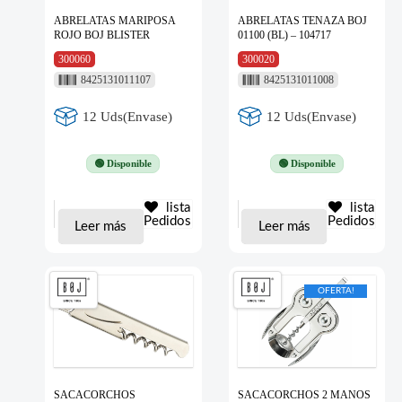
ABRELATAS MARIPOSA
ABRELATAS TENAZA BOJ
ROJO BOJ BLISTER
01100 (BL) – 104717
300060
300020
8425131011107
8425131011008
12 Uds(Envase)
12 Uds(Envase)
🟢 Disponible
🟢 Disponible
lista
lista
Pedidos
Pedidos
Leer más
Leer más
OFERTA!
SACACORCHOS
SACACORCHOS 2 MANOS