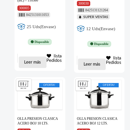
(BL) – 116386
300030
300005
8425131121264
8425131011053
SUPER VENTAS
25 Uds(Envase)
12 Uds(Envase)
🟢 Disponible
🟢 Disponible
lista
lista
Pedidos
Leer más
Pedidos
Leer más
OFERTA!
OFERTA!
OLLA PRESION CLASICA
OLLA PRESION CLASICA
ACERO BOJ 10 LTS.
ACERO BOJ 12 LTS.