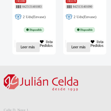
745180
745179
8425131401083
8425131401090
2 Uds(Envase)
2 Uds(Envase)
🟢 Disponible
🟢 Disponible
lista
lista
Pedidos
Pedidos
Leer más
Leer más
Calle D, Nave 1,