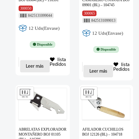
BOJ 09904 (BL) – 116391
CAMARERO C/NAVAJA BOJ
09901 (BL) – 104745
300050
300065
8425131099044
8425131099013
12 Uds(Envase)
12 Uds(Envase)
🟢 Disponible
🟢 Disponible
lista
Pedidos
lista
Leer más
Pedidos
Leer más
ABRELATAS EXPLORADOR
AFILADOR CUCHILLOS
MONTAÑERO BOJ 01105
BOJ 12126 (BL) – 104718