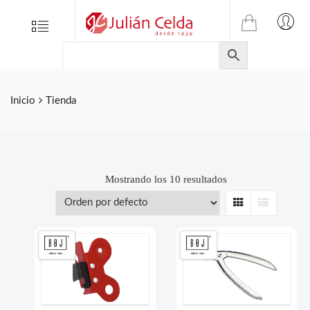
TIENDA
Tienda
Menu
0
ONLINE
Folletos
DE
Marcas
JULIAN
CELDA
Contacto
Inicio
Tienda
S.L.
Productos
de
ferretería.
Mostrando los 10 resultados
Grid
List