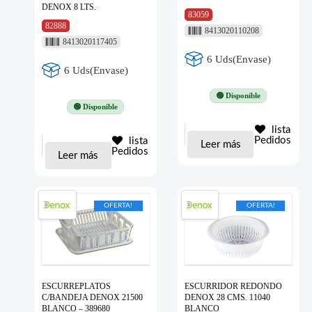
DENOX 8 LTS.
83059
82888
8413020110208
8413020117405
6 Uds(Envase)
6 Uds(Envase)
🟢 Disponible
🟢 Disponible
lista
Pedidos
lista
Leer más
Pedidos
Leer más
OFERTA!
OFERTA!
ESCURREPLATOS
ESCURRIDOR REDONDO
C/BANDEJA DENOX 21500
DENOX 28 CMS. 11040
BLANCO – 389680
BLANCO