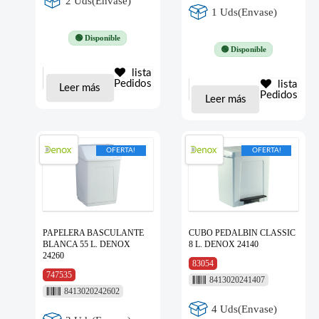
2 Uds(Envase)
1 Uds(Envase)
🟢 Disponible
🟢 Disponible
lista
Pedidos
lista
Leer más
Pedidos
Leer más
OFERTA!
OFERTA!
PAPELERA BASCULANTE
CUBO PEDALBIN CLASSIC
BLANCA 55 L. DENOX
8 L. DENOX 24140
24260
83054
747535
8413020241407
8413020242602
4 Uds(Envase)