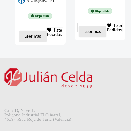
3 Uds(Envase)
🟢 Disponible
🟢 Disponible
lista
Pedidos
lista
Leer más
Pedidos
Leer más
Calle D, Nave 1,
Polígono Industrial El Oliveral,
46394 Riba-Roja de Turia (Valencia)