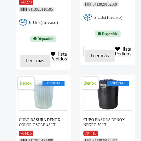
745273
8413020132309
8413020110505
6 Uds(Envase)
6 Uds(Envase)
🟢 Disponible
🟢 Disponible
lista
Pedidos
lista
Leer más
Pedidos
Leer más
OFERTA!
OFERTA!
CUBO BASURA DENOX
CUBO BASURA DENOX
COLOR OSCAR 43 LT.
NEGRO 50 LT.
704415
704410
8413020132408
8413020132507