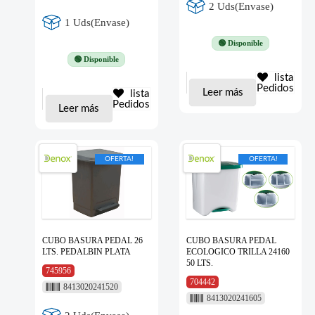
2 Uds(Envase)
1 Uds(Envase)
🟢 Disponible
🟢 Disponible
lista
Pedidos
Leer más
lista
Pedidos
Leer más
OFERTA!
OFERTA!
CUBO BASURA PEDAL 26
CUBO BASURA PEDAL
LTS. PEDALBIN PLATA
ECOLOGICO TRILLA 24160
50 LTS.
745956
704442
8413020241520
8413020241605