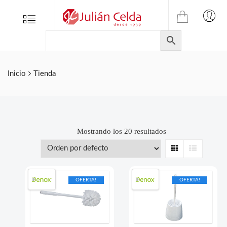
TIENDA
Tienda
Menu
0
ONLINE
Folletos
DE
Marcas
JULIAN
CELDA
Contacto
Inicio
Tienda
S.L.
Productos
de
ferretería.
Mostrando los 20 resultados
Grid
List
OFERTA!
OFERTA!