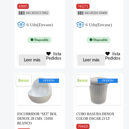
83065
745272
8413020215002
8413020110406
6 Uds(Envase)
6 Uds(Envase)
🟢 Disponible
🟢 Disponible
lista
lista
Pedidos
Pedidos
Leer más
Leer más
OFERTA!
OFERTA!
ESCURRIDOR “SET” BOL
CUBO BASURA DENOX
DENOX 28 CMS. 11050
COLOR OSCAR 23 LT.
BLANCO
704420