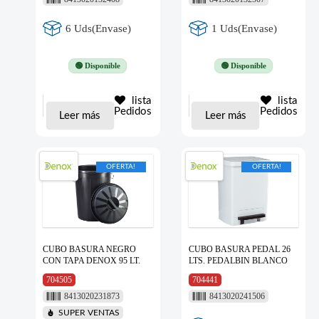
6 Uds(Envase)
1 Uds(Envase)
🟢 Disponible
🟢 Disponible
lista
lista
Pedidos
Pedidos
Leer más
Leer más
OFERTA!
OFERTA!
CUBO BASURA NEGRO
CUBO BASURA PEDAL 26
CON TAPA DENOX 95 LT.
LTS. PEDALBIN BLANCO
704505
704441
8413020231873
8413020241506
SUPER VENTAS