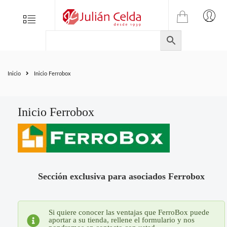
TIENDA
Tienda
Menu
0
ONLINE
Folletos
DE
Marcas
JULIAN
CELDA
Contacto
Inicio
Inicio Ferrobox
S.L.
Productos
de
ferretería.
Inicio Ferrobox
Sección exclusiva para asociados Ferrobox
Si quiere conocer las ventajas que FerroBox puede
aportar a su tienda, rellene el formulario y nos