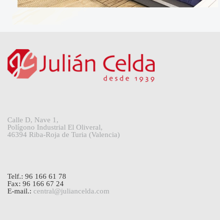
Calle D, Nave 1,
Polígono Industrial El Oliveral,
46394 Riba-Roja de Turia (Valencia)
Telf.: 96 166 61 78
Fax: 96 166 67 24
E-mail.:
central@juliancelda.com