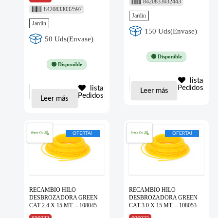
8420833032443
8420833032597
Jardin
Jardin
150 Uds(Envase)
50 Uds(Envase)
🟢 Disponible
🟢 Disponible
lista
Pedidos
lista
Leer más
Pedidos
Leer más
OFERTA!
OFERTA!
RECAMBIO HILO
RECAMBIO HILO
DESBROZADORA GREEN
DESBROZADORA GREEN
CAT 2.4 X 15 MT. – 108045
CAT 3.0 X 15 MT. – 108053