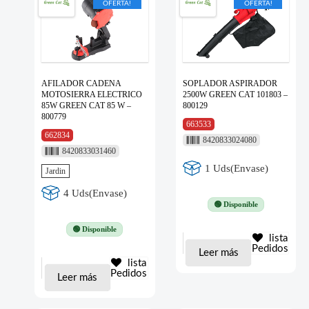
OFERTA!
OFERTA!
AFILADOR CADENA
SOPLADOR ASPIRADOR
MOTOSIERRA ELECTRICO
2500W GREEN CAT 101803 –
85W GREEN CAT 85 W –
800129
800779
663533
662834
8420833024080
8420833031460
1 Uds(Envase)
Jardin
4 Uds(Envase)
🟢 Disponible
🟢 Disponible
lista
Pedidos
Leer más
lista
Pedidos
Leer más