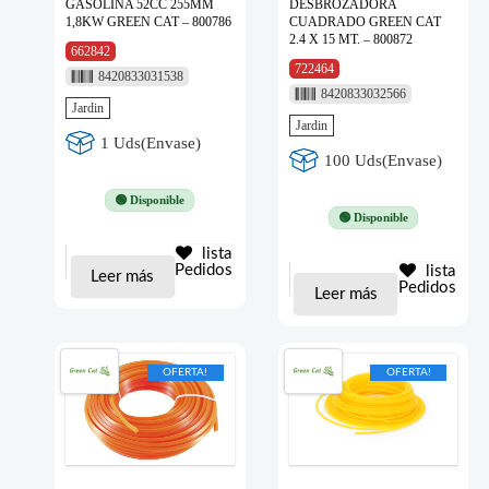
GASOLINA 52CC 255MM
DESBROZADORA
1,8KW GREEN CAT – 800786
CUADRADO GREEN CAT
2.4 X 15 MT. – 800872
662842
722464
8420833031538
8420833032566
Jardin
Jardin
1 Uds(Envase)
100 Uds(Envase)
🟢 Disponible
🟢 Disponible
lista
Pedidos
lista
Leer más
Pedidos
Leer más
OFERTA!
OFERTA!