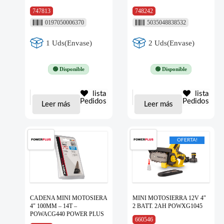
747813
748242
0197050006370
5035048838532
1 Uds(Envase)
2 Uds(Envase)
🟢 Disponible
🟢 Disponible
lista
lista
Pedidos
Pedidos
Leer más
Leer más
OFERTA!
CADENA MINI MOTOSIERA
MINI MOTOSIERRA 12V 4″
4″ 100MM – 14T –
2 BATT. 2AH POWXG1045
POWACG440 POWER PLUS
660546