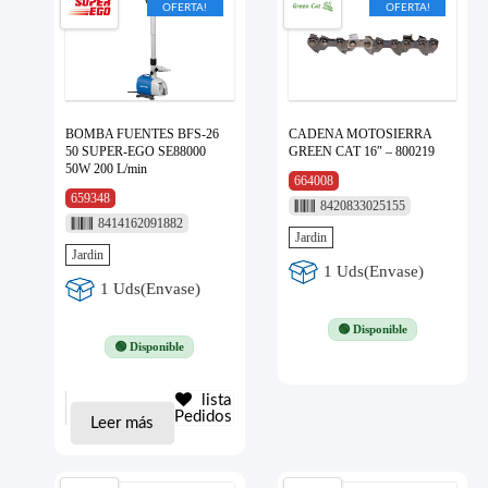
OFERTA!
OFERTA!
BOMBA FUENTES BFS-26
CADENA MOTOSIERRA
50 SUPER-EGO SE88000
GREEN CAT 16″ – 800219
50W 200 L/min
664008
659348
8420833025155
8414162091882
Jardin
Jardin
1 Uds(Envase)
1 Uds(Envase)
🟢 Disponible
🟢 Disponible
lista
Pedidos
Leer más