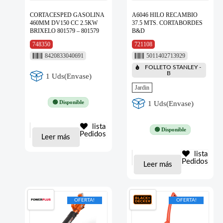
CORTACESPED GASOLINA
A6046 HILO RECAMBIO
460MM DV150 CC 2.5KW
37.5 MTS. CORTABORDES
BRIXELO 801579 – 801579
B&D
748350
721108
8420833040691
5011402713929
FOLLETO STANLEY -
B
1 Uds(Envase)
Jardin
🟢 Disponible
1 Uds(Envase)
lista
🟢 Disponible
Pedidos
Leer más
lista
Pedidos
Leer más
OFERTA!
OFERTA!