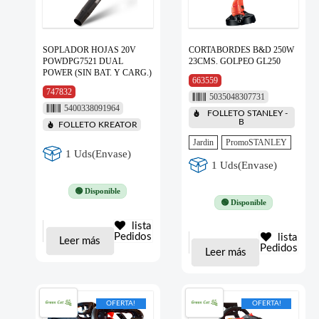
SOPLADOR HOJAS 20V
CORTABORDES B&D 250W
POWDPG7521 DUAL
23CMS. GOLPEO GL250
POWER (SIN BAT. Y CARG.)
663559
747832
5035048307731
5400338091964
FOLLETO STANLEY -
B
FOLLETO KREATOR
Jardin
PromoSTANLEY
1 Uds(Envase)
1 Uds(Envase)
🟢 Disponible
🟢 Disponible
lista
Pedidos
lista
Leer más
Pedidos
Leer más
OFERTA!
OFERTA!