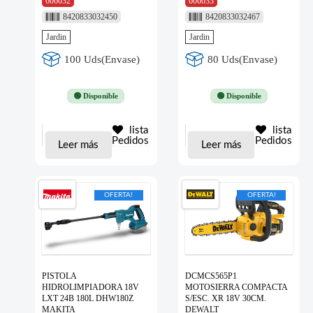
606032
606033
8420833032450
8420833032467
Jardin
Jardin
100 Uds(Envase)
80 Uds(Envase)
🟢 Disponible
🟢 Disponible
lista
lista
Pedidos
Pedidos
Leer más
Leer más
OFERTA!
OFERTA!
PISTOLA
DCMCS565P1
HIDROLIMPIADORA 18V
MOTOSIERRA COMPACTA
LXT 24B 180L DHW180Z
S/ESC. XR 18V 30CM.
MAKITA
DEWALT