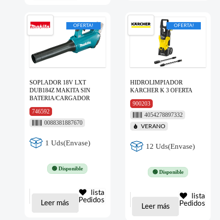
OFERTA!
OFERTA!
SOPLADOR 18V LXT
HIDROLIMPIADOR
DUB184Z MAKITA SIN
KARCHER K 3 OFERTA
BATERIA/CARGADOR
900203
746592
4054278897332
0088381887670
VERANO
1 Uds(Envase)
12 Uds(Envase)
🟢 Disponible
🟢 Disponible
lista
lista
Pedidos
Leer más
Pedidos
Leer más