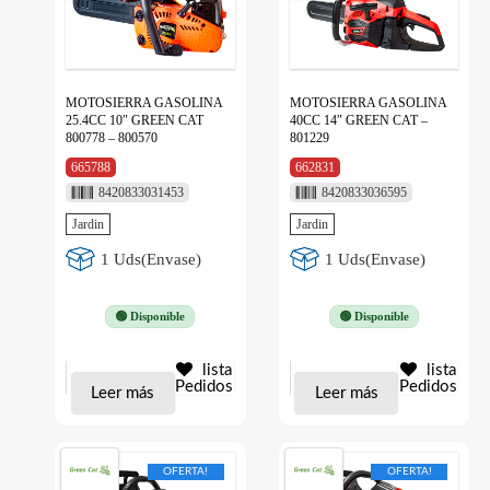
MOTOSIERRA GASOLINA
MOTOSIERRA GASOLINA
25.4CC 10″ GREEN CAT
40CC 14″ GREEN CAT –
800778 – 800570
801229
665788
662831
8420833031453
8420833036595
Jardin
Jardin
1 Uds(Envase)
1 Uds(Envase)
🟢 Disponible
🟢 Disponible
lista
lista
Pedidos
Pedidos
Leer más
Leer más
OFERTA!
OFERTA!