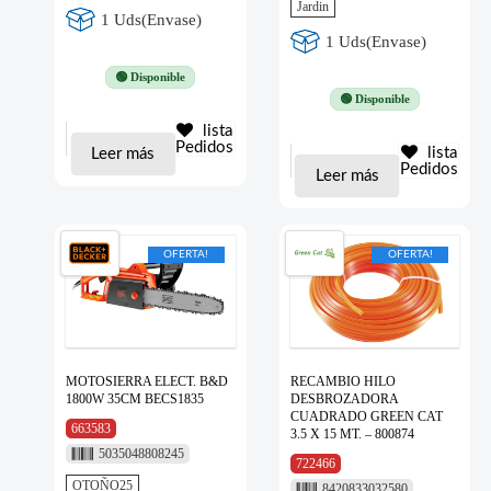
Jardin
1 Uds(Envase)
1 Uds(Envase)
🟢 Disponible
🟢 Disponible
lista
Pedidos
lista
Leer más
Pedidos
Leer más
OFERTA!
OFERTA!
MOTOSIERRA ELECT. B&D
RECAMBIO HILO
1800W 35CM BECS1835
DESBROZADORA
CUADRADO GREEN CAT
663583
3.5 X 15 MT. – 800874
5035048808245
722466
OTOÑO25
8420833032580