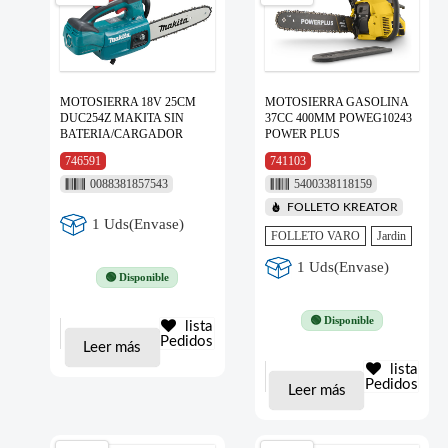
MOTOSIERRA 18V 25CM
MOTOSIERRA GASOLINA
DUC254Z MAKITA SIN
37CC 400MM POWEG10243
BATERIA/CARGADOR
POWER PLUS
746591
741103
0088381857543
5400338118159
FOLLETO KREATOR
1 Uds(Envase)
FOLLETO VARO
Jardin
1 Uds(Envase)
🟢 Disponible
🟢 Disponible
lista
Pedidos
Leer más
lista
Pedidos
Leer más