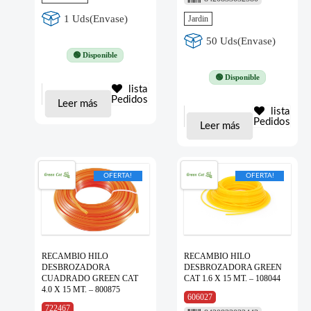
1 Uds(Envase)
Jardin
50 Uds(Envase)
🟢 Disponible
🟢 Disponible
lista
Pedidos
Leer más
lista
Pedidos
Leer más
OFERTA!
OFERTA!
RECAMBIO HILO
RECAMBIO HILO
DESBROZADORA
DESBROZADORA GREEN
CUADRADO GREEN CAT
CAT 1.6 X 15 MT. – 108044
4.0 X 15 MT. – 800875
606027
722467