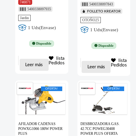
746071
5400338097843
5400338097935
FOLLETO KREATOR
Jardin
OTOÑO25
1 Uds(Envase)
1 Uds(Envase)
🟢 Disponible
🟢 Disponible
lista
lista
Pedidos
Leer más
Pedidos
Leer más
OFERTA!
OFERTA!
AFILADOR CADENAS
DESBROZADORA GAS.
POWXG1066 180W POWER
42.7CC POWEG30408
PLUS
POWER PLUS OFERTA