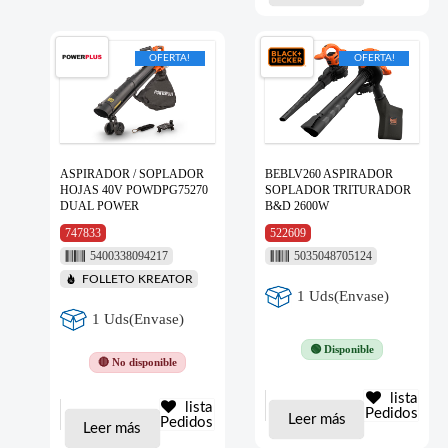
OFERTA!
OFERTA!
ASPIRADOR / SOPLADOR
BEBLV260 ASPIRADOR
HOJAS 40V POWDPG75270
SOPLADOR TRITURADOR
DUAL POWER
B&D 2600W
747833
522609
5400338094217
5035048705124
FOLLETO KREATOR
1 Uds(Envase)
1 Uds(Envase)
🟢 Disponible
🔴 No disponible
lista
lista
Pedidos
Leer más
Pedidos
Leer más