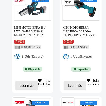
OFERTA!
OFERTA!
MINI MOTOSIERRA 18V
MINI MOTOSIERRA
LXT 100MM DUC101Z
ELECTRICA DE PODA
MAKITA SIN BATERÍA
KEEPER KP6 21V 1.5ah 6″
746238
745347
0088381775175
8435128246139
1 Uds(Envase)
1 Uds(Envase)
🟢 Disponible
🟢 Disponible
lista
lista
Pedidos
Pedidos
Leer más
Leer más
OFERTA!
OFERTA!