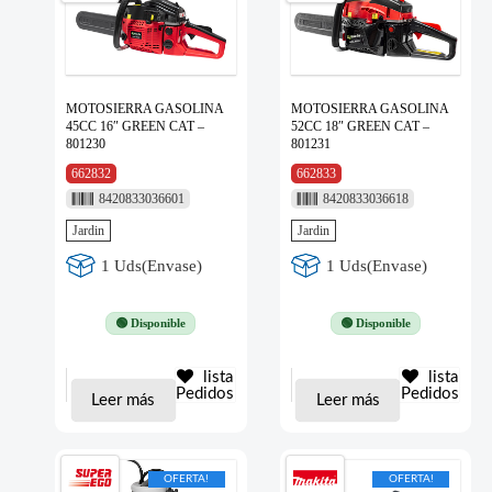
MOTOSIERRA GASOLINA
MOTOSIERRA GASOLINA
45CC 16″ GREEN CAT –
52CC 18″ GREEN CAT –
801230
801231
662832
662833
8420833036601
8420833036618
Jardin
Jardin
1 Uds(Envase)
1 Uds(Envase)
🟢 Disponible
🟢 Disponible
lista
lista
Pedidos
Pedidos
Leer más
Leer más
OFERTA!
OFERTA!