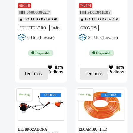
663258
747474
5400338092237
5400338118319
FOLLETO KREATOR
FOLLETO KREATOR
FOLLETO VARO
Jardin
OTOÑO25
6 Uds(Envase)
24 Uds(Envase)
🟢 Disponible
🟢 Disponible
lista
lista
Pedidos
Pedidos
Leer más
Leer más
OFERTA!
OFERTA!
DESBROZADORA
RECAMBIO HILO