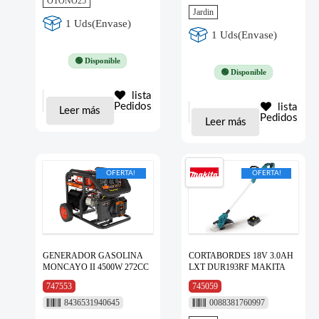
OTOÑO25
Jardin
1 Uds(Envase)
1 Uds(Envase)
🟢 Disponible
🟢 Disponible
lista
Pedidos
lista
Leer más
Pedidos
Leer más
OFERTA!
OFERTA!
GENERADOR GASOLINA
CORTABORDES 18V 3.0AH
MONCAYO II 4500W 272CC
LXT DUR193RF MAKITA
747553
745059
8436531940645
0088381760997