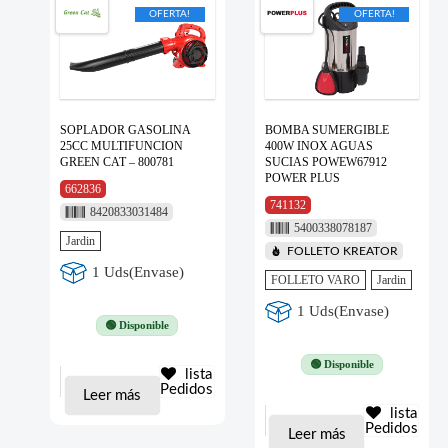
OFERTA!
OFERTA!
SOPLADOR GASOLINA
BOMBA SUMERGIBLE
25CC MULTIFUNCION
400W INOX AGUAS
GREEN CAT – 800781
SUCIAS POWEW67912
POWER PLUS
662836
741132
8420833031484
5400338078187
Jardin
FOLLETO KREATOR
1 Uds(Envase)
FOLLETO VARO
Jardin
1 Uds(Envase)
🟢 Disponible
🟢 Disponible
lista
Pedidos
Leer más
lista
Pedidos
Leer más