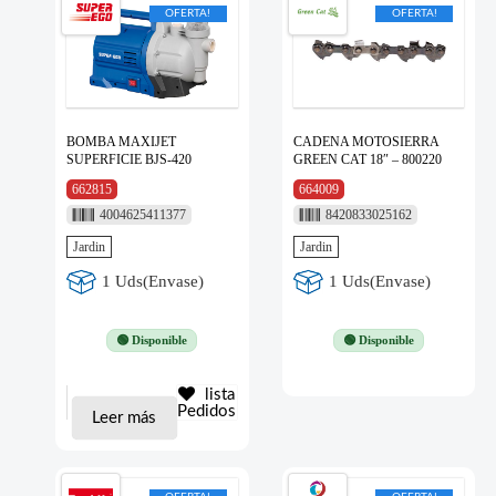
OFERTA!
OFERTA!
BOMBA MAXIJET
CADENA MOTOSIERRA
SUPERFICIE BJS-420
GREEN CAT 18″ – 800220
662815
664009
4004625411377
8420833025162
Jardin
Jardin
1 Uds(Envase)
1 Uds(Envase)
🟢 Disponible
🟢 Disponible
lista
Pedidos
Leer más