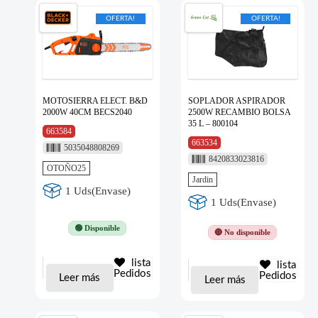
OFERTA!
OFERTA!
MOTOSIERRA ELECT. B&D
SOPLADOR ASPIRADOR
2000W 40CM BECS2040
2500W RECAMBIO BOLSA
35 L – 800104
663584
663534
5035048808269
8420833023816
OTOÑO25
Jardin
1 Uds(Envase)
1 Uds(Envase)
🟢 Disponible
🔴 No disponible
lista
lista
Pedidos
Pedidos
Leer más
Leer más