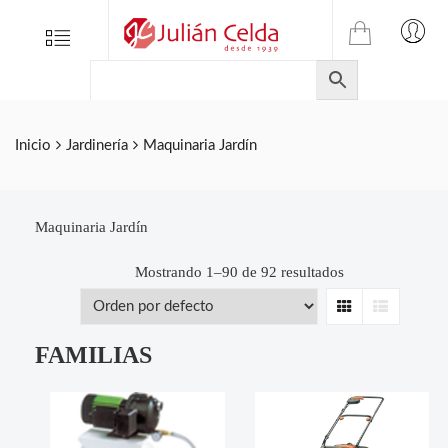
TIENDA
Tienda
Menu
0
ONLINE
Folletos
DE
Marcas
JULIAN
CELDA
Contacto
Inicio
Jardinería
Maquinaria Jardín
S.L.
Productos
de
ferretería.
Maquinaria Jardín
Mostrando 1–90 de 92 resultados
Grid
List
FAMILIAS