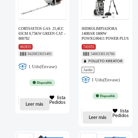
CORTASETOS GAS. 25,4CC
HIDROLIMPIADORA
65CM 0,75KW GREEN CAT –
140BAR 1800W
800782
POWXG90411 POWER PLUS
662835
741055
8420833031491
5400338116766
FOLLETO KREATOR
1 Uds(Envase)
Jardin
1 Uds(Envase)
🟢 Disponible
🟢 Disponible
lista
Pedidos
Leer más
lista
Pedidos
Leer más