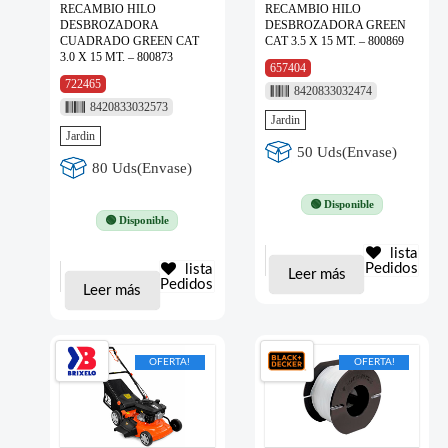
RECAMBIO HILO
RECAMBIO HILO
DESBROZADORA
DESBROZADORA GREEN
CUADRADO GREEN CAT
CAT 3.5 X 15 MT. – 800869
3.0 X 15 MT. – 800873
657404
722465
8420833032474
8420833032573
Jardin
Jardin
50 Uds(Envase)
80 Uds(Envase)
🟢 Disponible
🟢 Disponible
lista
Pedidos
lista
Leer más
Pedidos
Leer más
OFERTA!
OFERTA!