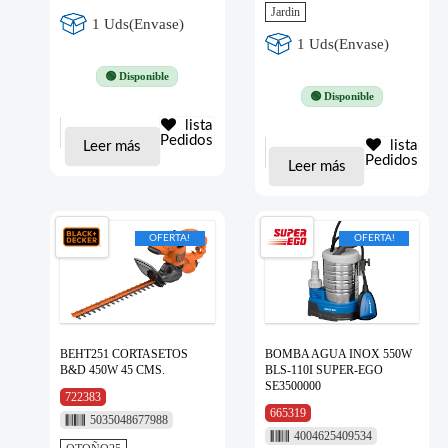
Jardin
1 Uds(Envase)
1 Uds(Envase)
🟢 Disponible
🟢 Disponible
lista
Pedidos
lista
Leer más
Pedidos
Leer más
OFERTA!
OFERTA!
BEHT251 CORTASETOS
BOMBA AGUA INOX 550W
B&D 450W 45 CMS.
BLS-110I SUPER-EGO
SE3500000
722383
665319
5035048677988
4004625409534