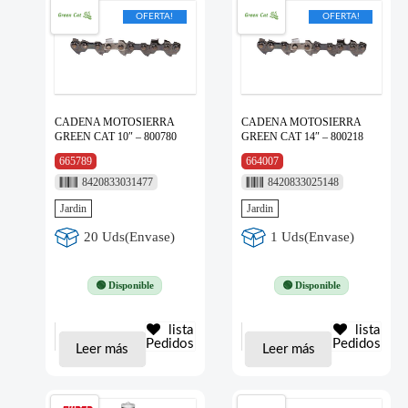
OFERTA!
OFERTA!
CADENA MOTOSIERRA
CADENA MOTOSIERRA
GREEN CAT 10″ – 800780
GREEN CAT 14″ – 800218
665789
664007
8420833031477
8420833025148
Jardin
Jardin
20 Uds(Envase)
1 Uds(Envase)
🟢 Disponible
🟢 Disponible
lista
lista
Pedidos
Pedidos
Leer más
Leer más