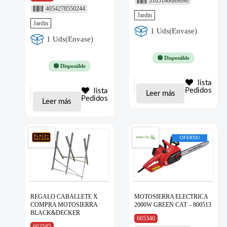
3165140689090
4054278550244
Jardin
Jardin
1 Uds(Envase)
1 Uds(Envase)
🟢 Disponible
🟢 Disponible
lista
Pedidos
lista
Leer más
Pedidos
Leer más
OFERTA!
REGALO CABALLETE X
MOTOSIERRA ELECTRICA
COMPRA MOTOSIERRA
2000W GREEN CAT – 800513
BLACK&DECKER
665340
663585