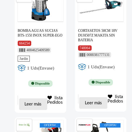
BOMBA AGUAS SUCIAS
CORTASETOS 50CM 18V
BTS-155I INOX SUPER-EGO
DUH507Z MAKITA SIN
BATERIA
664254
748064
4004625409589
0088381777131
Jardin
1 Uds(Envase)
1 Uds(Envase)
🟢 Disponible
🟢 Disponible
lista
lista
Pedidos
Pedidos
Leer más
Leer más
OFERTA!
OFERTA!