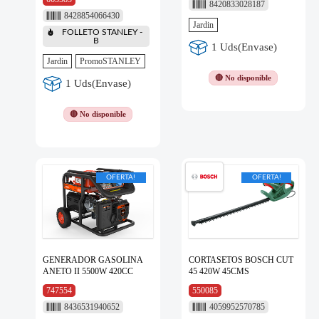
8420833028187
8428854066430
Jardin
FOLLETO STANLEY -
B
1 Uds(Envase)
Jardin
PromoSTANLEY
🔴 No disponible
1 Uds(Envase)
🔴 No disponible
OFERTA!
OFERTA!
GENERADOR GASOLINA
CORTASETOS BOSCH CUT
ANETO II 5500W 420CC
45 420W 45CMS
747554
550085
8436531940652
4059952570785