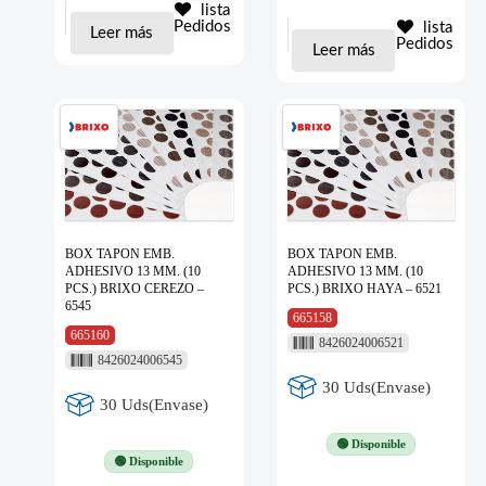
lista
Pedidos
lista
Leer más
Pedidos
Leer más
BOX TAPON EMB.
BOX TAPON EMB.
ADHESIVO 13 MM. (10
ADHESIVO 13 MM. (10
PCS.) BRIXO CEREZO –
PCS.) BRIXO HAYA – 6521
6545
665158
665160
8426024006521
8426024006545
30 Uds(Envase)
30 Uds(Envase)
🟢 Disponible
🟢 Disponible