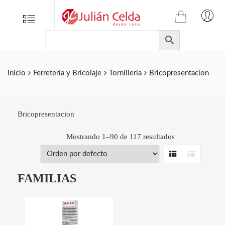
TIENDA
Tienda
Menu
0
ONLINE
Folletos
DE
Marcas
JULIAN
CELDA
Contacto
Inicio
Ferretería y Bricolaje
Tornillería
Bricopresentacion
S.L.
Productos
de
ferretería.
Bricopresentacion
Mostrando 1–90 de 117 resultados
Grid
List
FAMILIAS