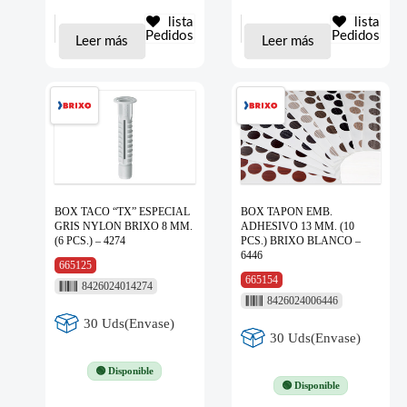
lista
lista
Pedidos
Pedidos
Leer más
Leer más
BOX TACO “TX” ESPECIAL
BOX TAPON EMB.
GRIS NYLON BRIXO 8 MM.
ADHESIVO 13 MM. (10
(6 PCS.) – 4274
PCS.) BRIXO BLANCO –
6446
665125
665154
8426024014274
8426024006446
30 Uds(Envase)
30 Uds(Envase)
🟢 Disponible
🟢 Disponible