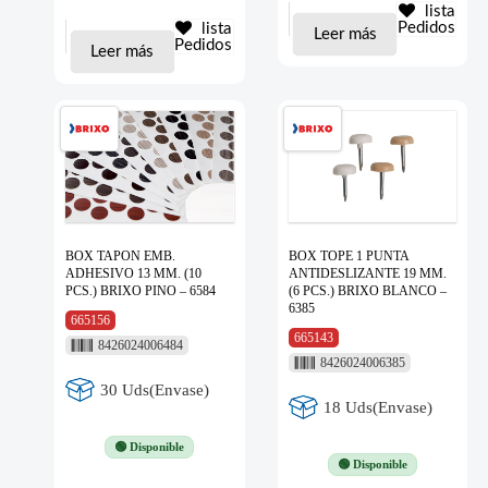
lista
Pedidos
lista
Leer más
Pedidos
Leer más
BOX TAPON EMB.
BOX TOPE 1 PUNTA
ADHESIVO 13 MM. (10
ANTIDESLIZANTE 19 MM.
PCS.) BRIXO PINO – 6584
(6 PCS.) BRIXO BLANCO –
6385
665156
665143
8426024006484
8426024006385
30 Uds(Envase)
18 Uds(Envase)
🟢 Disponible
🟢 Disponible