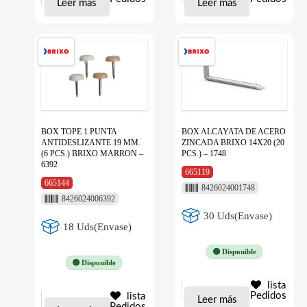
Leer más
Leer más
BOX TOPE 1 PUNTA
BOX ALCAYATA DE ACERO
ANTIDESLIZANTE 19 MM.
ZINCADA BRIXO 14X20 (20
(6 PCS.) BRIXO MARRON –
PCS.) – 1748
6392
665119
665144
8426024001748
8426024006392
30 Uds(Envase)
18 Uds(Envase)
🟢 Disponible
🟢 Disponible
lista
Pedidos
lista
Leer más
Pedidos