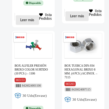
🟢 Disponible
lista
Pedidos
lista
Leer más
Pedidos
Leer más
BOX ALFILER PRESIÓN
BOX TUERCA DIN-934
BRIXO COLOR SURTIDO
HEXAGONAL BRIXO 8
(10 PCS.) – 1106
MM. (4 PCS.) AC/INOX. –
7115
665153
665203
8426024001106
8426024007115
30 Uds(Envase)
30 Uds(Envase)
🟢 Disponible