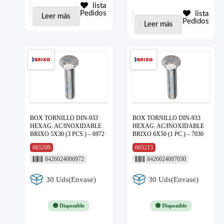
lista
Pedidos
lista
Leer más
Pedidos
Leer más
BOX TORNILLO DIN-933
BOX TORNILLO DIN-933
HEXAG. AC/INOXIDABLE
HEXAG. AC/INOXIDABLE
BRIXO 5X30 (3 PCS.) – 6972
BRIXO 6X50 (1 PC.) – 7030
665209
665213
8426024006972
8426024007030
30 Uds(Envase)
30 Uds(Envase)
🟢 Disponible
🟢 Disponible