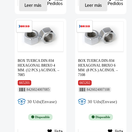
Pedidos
Pedidos
Leer más
Leer más
BOX TUERCA DIN-934
BOX TUERCA DIN-934
HEXAGONAL BRIXO 4
HEXAGONAL BRIXO 6
MM. (12 PCS.) AC/INOX. –
MM. (8 PCS.) AC/INOX. –
7085
7108
665201
665202
8426024007085
8426024007108
30 Uds(Envase)
30 Uds(Envase)
🟢 Disponible
🟢 Disponible
lista
lista