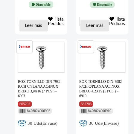
🟢 Disponible
🟢 Disponible
lista
lista
Pedidos
Pedidos
Leer más
Leer más
BOX TORNILLO DIN-7982
BOX TORNILLO DIN-7982
R/CH C/PLANA AC/INOX
R/CH C/PLANA AC/INOX
BRIXO 3,9X16 (7 PCS.) –
BRIXO 4,2X19 (5 PCS.) –
6903
6910
665205
665206
8426024006903
8426024006910
30 Uds(Envase)
30 Uds(Envase)