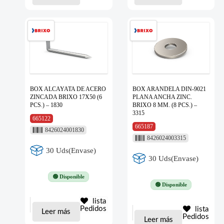
BOX ALCAYATA DE ACERO
BOX ARANDELA DIN-9021
ZINCADA BRIXO 17X50 (6
PLANA ANCHA ZINC.
PCS.) – 1830
BRIXO 8 MM. (8 PCS.) –
3315
665122
665187
8426024001830
8426024003315
30 Uds(Envase)
30 Uds(Envase)
🟢 Disponible
🟢 Disponible
lista
Pedidos
lista
Leer más
Pedidos
Leer más