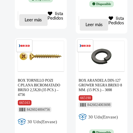
🟢 Disponible
lista
Pedidos
lista
Leer más
Pedidos
Leer más
BOX TORNILLO POZI
BOX ARANDELA DIN-127
C/PLANA BICROMATADO
GROWER NEGRA BRIXO 8
BRIXO 2,5X20 (35 PCS.) –
MM. (15 PCS.) – 3698
4756
665190
665163
8426024003698
8426024004756
30 Uds(Envase)
30 Uds(Envase)
🟢 Disponible