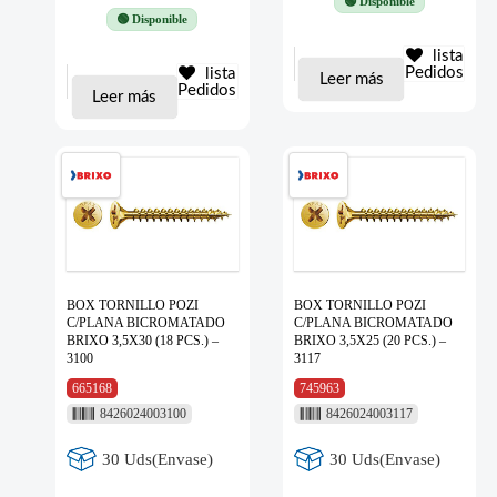
🟢 Disponible
🟢 Disponible
lista
Pedidos
lista
Leer más
Pedidos
Leer más
BOX TORNILLO POZI
BOX TORNILLO POZI
C/PLANA BICROMATADO
C/PLANA BICROMATADO
BRIXO 3,5X30 (18 PCS.) –
BRIXO 3,5X25 (20 PCS.) –
3100
3117
665168
745963
8426024003100
8426024003117
30 Uds(Envase)
30 Uds(Envase)