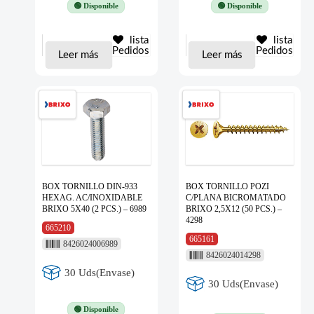
🟢 Disponible
🟢 Disponible
lista
lista
Pedidos
Pedidos
Leer más
Leer más
BOX TORNILLO DIN-933
BOX TORNILLO POZI
HEXAG. AC/INOXIDABLE
C/PLANA BICROMATADO
BRIXO 5X40 (2 PCS.) – 6989
BRIXO 2,5X12 (50 PCS.) –
4298
665210
665161
8426024006989
8426024014298
30 Uds(Envase)
30 Uds(Envase)
🟢 Disponible