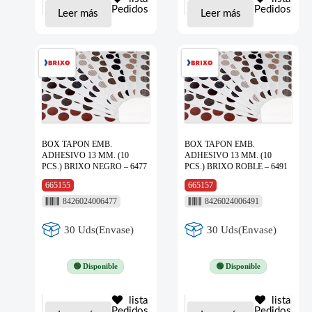
Pedidos
Pedidos
Leer más
Leer más
BOX TAPON EMB.
BOX TAPON EMB.
ADHESIVO 13 MM. (10
ADHESIVO 13 MM. (10
PCS.) BRIXO NEGRO – 6477
PCS.) BRIXO ROBLE – 6491
665155
665157
8426024006477
8426024006491
30 Uds(Envase)
30 Uds(Envase)
🟢 Disponible
🟢 Disponible
lista
lista
Pedidos
Pedidos