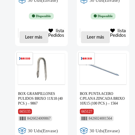
30 Uds(Envase)
30 Uds(Envase)
🟢 Disponible
🟢 Disponible
lista
lista
Pedidos
Pedidos
Leer más
Leer más
BOX GRAMPILLONES
BOX PUNTA ACERO
PULIDOS BRIXO 11X18 (40
C/PLANA ZINCADA BRIXO
PCS.) – 9867
10X15 (100 PCS.) – 1564
665135
665127
8426024009867
8426024001564
30 Uds(Envase)
30 Uds(Envase)