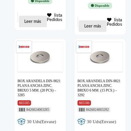
🟢 Disponible
🟢 Disponible
lista
Pedidos
lista
Leer más
Pedidos
Leer más
BOX ARANDELA DIN-9021
BOX ARANDELA DIN-9021
PLANA ANCHA ZINC.
PLANA ANCHA ZINC.
BRIXO 5 MM. (20 PCS) –
BRIXO 6 MM. (15 PCS.) –
3285
3292
665185
665186
8426024003285
8426024003292
30 Uds(Envase)
30 Uds(Envase)