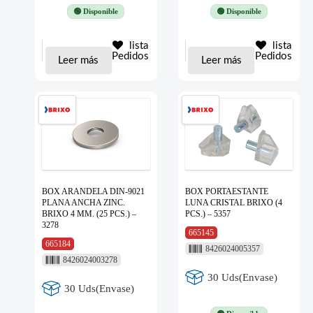
🟢 Disponible
🟢 Disponible
lista
lista
Pedidos
Pedidos
Leer más
Leer más
BOX ARANDELA DIN-9021
BOX PORTAESTANTE
PLANA ANCHA ZINC.
LUNA CRISTAL BRIXO (4
BRIXO 4 MM. (25 PCS.) –
PCS.) – 5357
3278
665145
665184
8426024005357
8426024003278
30 Uds(Envase)
30 Uds(Envase)