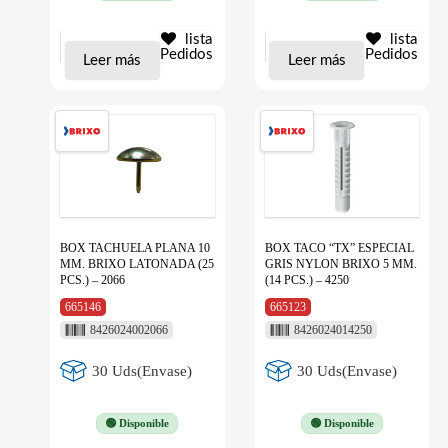
lista
lista
Pedidos
Pedidos
Leer más
Leer más
BOX TACHUELA PLANA 10
BOX TACO “TX” ESPECIAL
MM. BRIXO LATONADA (25
GRIS NYLON BRIXO 5 MM.
PCS.) – 2066
(14 PCS.) – 4250
665146
665123
8426024002066
8426024014250
30 Uds(Envase)
30 Uds(Envase)
🟢 Disponible
🟢 Disponible