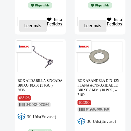
🟢 Disponible
🟢 Disponible
lista
lista
Pedidos
Pedidos
Leer más
Leer más
BOX ALDABILLA ZINCADA
BOX ARANDELA DIN-125
BRIXO 18X50 (1 JGO.) –
PLANA AC/INOXIDABLE
3636
BRIXO 8 MM. (10 PCS.) –
7160
665126
665200
8426024003636
8426024007160
30 Uds(Envase)
30 Uds(Envase)