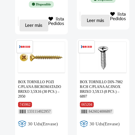
🟢 Disponible
lista
Pedidos
lista
Leer más
Pedidos
Leer más
BOX TORNILLO POZI
BOX TORNILLO DIN-7982
C/PLANA BICROMATADO
R/CH C/PLANA AC/INOX
BRIXO 3,5X16 (30 PCS.) –
BRIXO 3,5X13 (8 PCS.) –
2950
6897
745962
665204
1331114922957
8426024006897
30 Uds(Envase)
30 Uds(Envase)