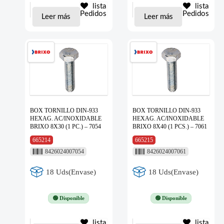
lista
lista
Pedidos
Pedidos
Leer más
Leer más
BOX TORNILLO DIN-933
BOX TORNILLO DIN-933
HEXAG. AC/INOXIDABLE
HEXAG. AC/INOXIDABLE
BRIXO 8X30 (1 PC.) – 7054
BRIXO 8X40 (1 PCS.) – 7061
665214
665215
8426024007054
8426024007061
18 Uds(Envase)
18 Uds(Envase)
🟢 Disponible
🟢 Disponible
lista
lista