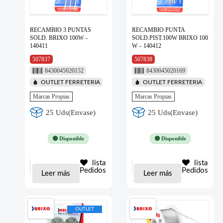
RECAMBIO 3 PUNTAS
RECAMBIO PUNTA
SOLD. BRIXO 100W –
SOLD.PIST.100W BRIXO 100
140411
W – 140412
507837
507838
8430045020152
8430045020169
OUTLET FERRETERIA
OUTLET FERRETERIA
Marcas Propias
Marcas Propias
25 Uds(Envase)
25 Uds(Envase)
🟢 Disponible
🟢 Disponible
lista
lista
Pedidos
Pedidos
Leer más
Leer más
OUTLET