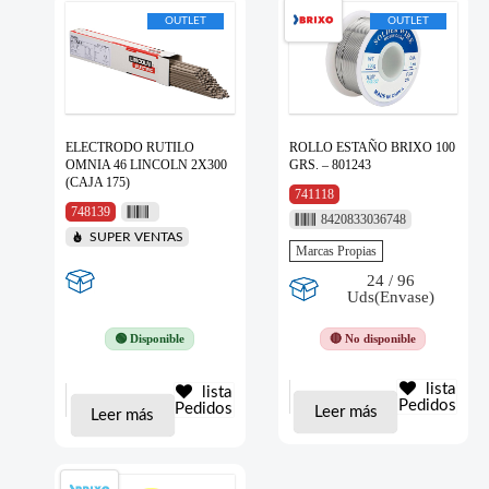
OUTLET
OUTLET
ELECTRODO RUTILO
ROLLO ESTAÑO BRIXO 100
OMNIA 46 LINCOLN 2X300
GRS. – 801243
(CAJA 175)
741118
748139
8420833036748
SUPER VENTAS
Marcas Propias
24 / 96
Uds(Envase)
🟢 Disponible
🔴 No disponible
lista
lista
Pedidos
Pedidos
Leer más
Leer más