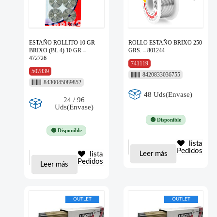
ESTAÑO ROLLITO 10 GR
ROLLO ESTAÑO BRIXO 250
BRIXO (BL.4) 10 GR –
GRS. – 801244
472726
741119
507839
8420833036755
8430045089852
48 Uds(Envase)
24 / 96
Uds(Envase)
🟢 Disponible
🟢 Disponible
lista
Pedidos
Leer más
lista
Pedidos
Leer más
OUTLET
OUTLET