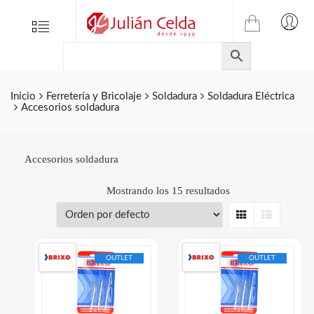
TIENDA
Tienda
Menu
0
ONLINE
Folletos
DE
Marcas
JULIAN
CELDA
Contacto
Inicio
Ferretería y Bricolaje
Soldadura
Soldadura Eléctrica
Accesorios soldadura
S.L.
Productos
de
ferretería.
Accesorios soldadura
Mostrando los 15 resultados
Grid
List
OUTLET
OUTLET