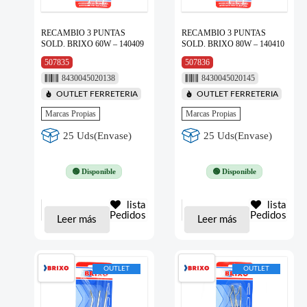
RECAMBIO 3 PUNTAS
RECAMBIO 3 PUNTAS
SOLD. BRIXO 60W – 140409
SOLD. BRIXO 80W – 140410
507835
507836
8430045020138
8430045020145
OUTLET FERRETERIA
OUTLET FERRETERIA
Marcas Propias
Marcas Propias
25 Uds(Envase)
25 Uds(Envase)
🟢 Disponible
🟢 Disponible
lista
lista
Pedidos
Pedidos
Leer más
Leer más
OUTLET
OUTLET