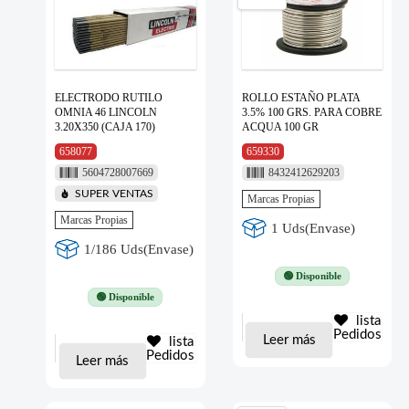
ELECTRODO RUTILO
ROLLO ESTAÑO PLATA
OMNIA 46 LINCOLN
3.5% 100 GRS. PARA COBRE
3.20X350 (CAJA 170)
ACQUA 100 GR
658077
659330
5604728007669
8432412629203
SUPER VENTAS
Marcas Propias
Marcas Propias
1 Uds(Envase)
1/186 Uds(Envase)
🟢 Disponible
🟢 Disponible
lista
Pedidos
Leer más
lista
Pedidos
Leer más