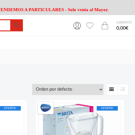
ENDEMOS A PARTICULARES - Solo venta al Mayor.
CARRITO
0
0
esa
Riego
Mobiliario
0,00€
es Cocina
Herramientas Jardín
Maquinaria Jardín
Cultivo
Camping
ción
Piscina
Animales
Agrotextiles
enaje
Varios Jardin
esa
Riego
Mobiliario
Grid
List
es Cocina
Herramientas Jardín
Maquinaria Jardín
Cultivo
Camping
OFERTA!
OFERTA!
ción
Piscina
Animales
Agrotextiles
enaje
Varios Jardin