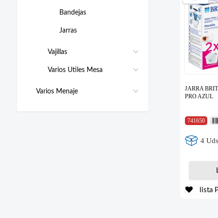
Bandejas
Jarras
Vajillas
Varios Utiles Mesa
JARRA BRI
Varios Menaje
PRO AZUL
741650
4 Uds
lista 