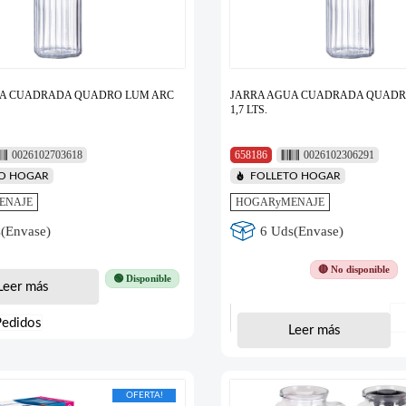
UA CUADRADA QUADRO LUM ARC
JARRA AGUA CUADRADA QUADR
1,7 LTS.
0026102703618
658186
0026102306291
TO HOGAR
FOLLETO HOGAR
ENAJE
HOGARyMENAJE
(Envase)
6 Uds(Envase)
🔴 No disponible
🟢 Disponible
Leer más
Pedidos
Leer más
OFERTA!