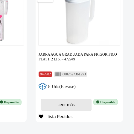
JARRA AGUA GRADUADA PARA FRIGORIFICO
PLAST. 2 LTS. – 472949
949982
8002527361253
8 Uds(Envase)
🟢 Disponible
🟢 Disponible
Leer más
lista Pedidos