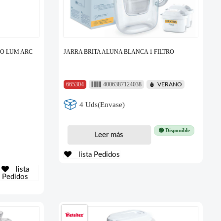
O LUM ARC
JARRA BRITA ALUNA BLANCA 1 FILTRO
665304
4006387124038
VERANO
4 Uds(Envase)
🟢 Disponible
Leer más
lista Pedidos
lista
Pedidos