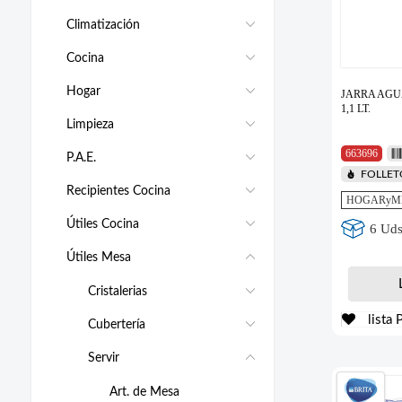
Climatización
Cocina
Hogar
JARRA AG
1,1 LT.
Limpieza
663696
P.A.E.
FOLLE
Recipientes Cocina
HOGARyM
Útiles Cocina
6 Uds
Útiles Mesa
Cristalerias
lista 
Cubertería
Servir
Art. de Mesa