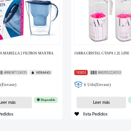
TA MARELLA 2 FILTROS MAXTRA
JARRA CRISTAL C/TAPA 1.2L LINE
4006387124335
745851
8692952224553
VERANO
(Envase)
6 Uds(Envase)
🟢 Disponible
Leer más
Leer más
Pedidos
lista Pedidos