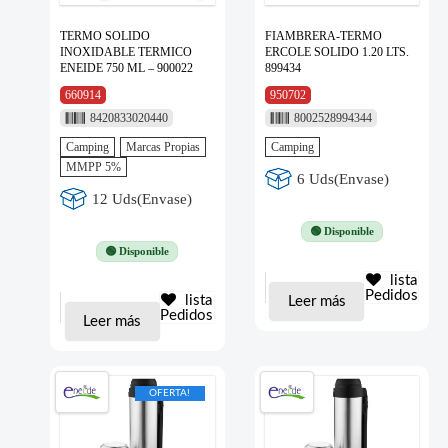
TERMO SOLIDO
FIAMBRERA-TERMO
INOXIDABLE TERMICO
ERCOLE SOLIDO 1.20 LTS.
ENEIDE 750 ML – 900022
899434
660914
950702
8420833020440
8002528994344
Camping
Marcas Propias
Camping
MMPP 5%
6 Uds(Envase)
12 Uds(Envase)
🟢 Disponible
🟢 Disponible
lista
Pedidos
lista
Leer más
Pedidos
Leer más
OFERTA!