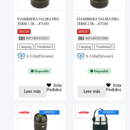
FIAMBRERA VALIRA PRO-
FIAMBRERA VALIRA PRO-
TERM 1.5K – 471103
TERM 2,5K – 471105
609206
609207
8411401012011
8411401011960
Camping
Vendimia25
Camping
Vendimia25
6 Uds(Envase)
6 Uds(Envase)
🟢 Disponible
🟢 Disponible
lista
lista
Pedidos
Pedidos
Leer más
Leer más
OFERTA!
OFERTA!