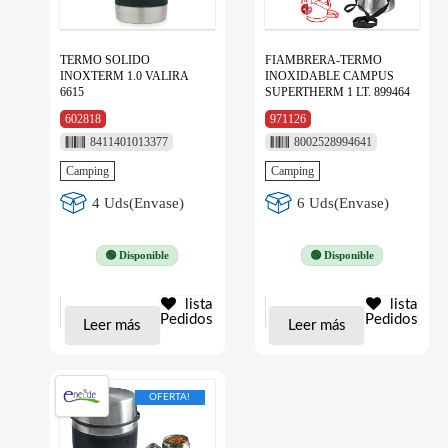
TERMO SOLIDO
FIAMBRERA-TERMO
INOXTERM 1.0 VALIRA
INOXIDABLE CAMPUS
6615
SUPERTHERM 1 LT. 899464
602818
971126
8411401013377
8002528994641
Camping
Camping
4 Uds(Envase)
6 Uds(Envase)
🟢 Disponible
🟢 Disponible
lista
lista
Pedidos
Pedidos
Leer más
Leer más
OFERTA!