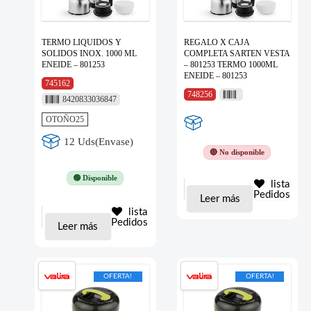
TERMO LIQUIDOS Y
REGALO X CAJA
SOLIDOS INOX. 1000 ML
COMPLETA SARTEN VESTA
ENEIDE – 801253
– 801253 TERMO 1000ML
ENEIDE – 801253
745162
748256
8420833036847
OTOÑO25
12 Uds(Envase)
🔴 No disponible
🟢 Disponible
lista
Pedidos
Leer más
lista
Pedidos
Leer más
OFERTA!
OFERTA!