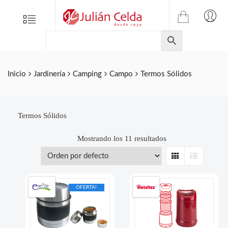
TIENDA
Tienda
Menu
0
ONLINE
Folletos
DE
Marcas
JULIAN
CELDA
Contacto
Inicio
Jardinería
Camping
Campo
Termos Sólidos
S.L.
Productos
de
ferretería.
Termos Sólidos
Mostrando los 11 resultados
Grid
List
OFERTA!