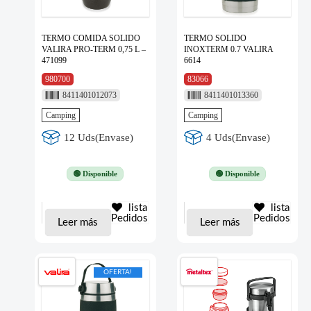
TERMO COMIDA SOLIDO
TERMO SOLIDO
VALIRA PRO-TERM 0,75 L –
INOXTERM 0.7 VALIRA
471099
6614
980700
83066
8411401012073
8411401013360
Camping
Camping
12 Uds(Envase)
4 Uds(Envase)
🟢 Disponible
🟢 Disponible
lista
lista
Pedidos
Pedidos
Leer más
Leer más
OFERTA!