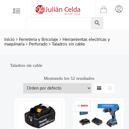
TIENDA
Tienda
Menu
0
ONLINE
Folletos
DE
Marcas
JULIAN
CELDA
Contacto
Inicio
Ferretería y Bricolaje
Herramientas electricas y
maquinaria
Perforado
Taladros sin cable
S.L.
Productos
de
ferretería.
Taladros sin cable
Mostrando los 52 resultados
Grid
List
OFERTA!