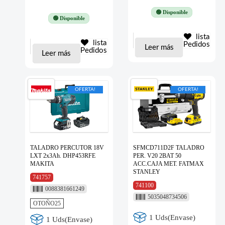
🟢 Disponible
🟢 Disponible
lista
lista
Pedidos
Leer más
Pedidos
Leer más
OFERTA!
OFERTA!
TALADRO PERCUTOR 18V
SFMCD711D2F TALADRO
LXT 2x3Ah. DHP453RFE
PER. V20 2BAT 50
MAKITA
ACC.CAJA MET. FATMAX
STANLEY
741757
741100
0088381661249
5035048734506
OTOÑO25
1 Uds(Envase)
1 Uds(Envase)