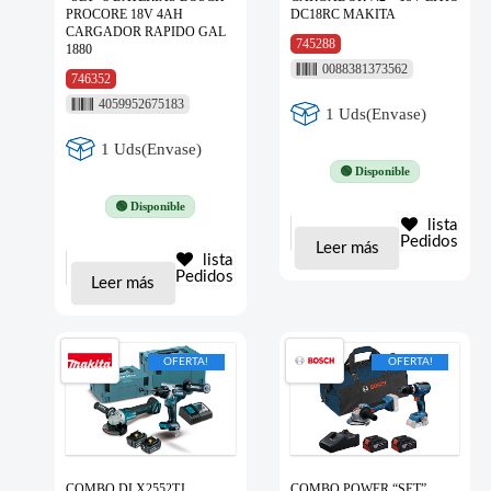
PROCORE 18V 4AH
DC18RC MAKITA
CARGADOR RAPIDO GAL
745288
1880
0088381373562
746352
4059952675183
1 Uds(Envase)
1 Uds(Envase)
🟢 Disponible
🟢 Disponible
lista
Pedidos
Leer más
lista
Pedidos
Leer más
OFERTA!
OFERTA!
COMBO DLX2552TJ
COMBO POWER “SET”