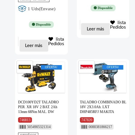
🟢 Disponible
1 Uds(Envase)
lista
🟢 Disponible
Pedidos
Leer más
lista
Pedidos
Leer más
OFERTA!
OFERTA!
DCD100YD2T TALADRO
TALADRO COMBINADO BL
PER. XR 18V 2 BAT. 2Ah
18V 2X3.0Ah. LXT
13mm 68Nm MAL. DW
DHP485RFJ MAKITA
746813
747820
5054905321314
0088381866217