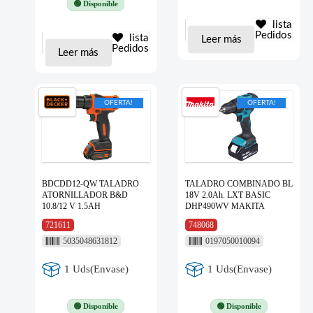
🟢 Disponible
lista
Pedidos
lista
Leer más
Pedidos
Leer más
OFERTA!
OFERTA!
BDCDD12-QW TALADRO
TALADRO COMBINADO BL
ATORNILLADOR B&D
18V 2.0Ah. LXT BASIC
10.8/12 V 1.5AH
DHP490WV MAKITA
721611
748068
5035048631812
0197050010094
1 Uds(Envase)
1 Uds(Envase)
🟢 Disponible
🟢 Disponible