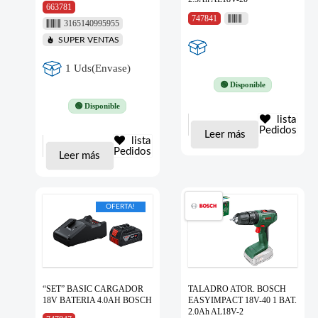
663781
747841
3165140995955
SUPER VENTAS
1 Uds(Envase)
🟢 Disponible
🟢 Disponible
lista
Pedidos
Leer más
lista
Pedidos
Leer más
OFERTA!
“SET” BASIC CARGADOR
TALADRO ATOR. BOSCH
18V BATERIA 4.0AH BOSCH
EASYIMPACT 18V-40 1 BAT.
2.0Ah AL18V-2