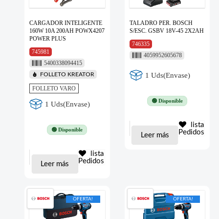
CARGADOR INTELIGENTE
TALADRO PER. BOSCH
160W 10A 200AH POWX4207
S/ESC. GSBV 18V-45 2X2AH
POWER PLUS
746335
745981
4059952605678
5400338094415
1 Uds(Envase)
FOLLETO KREATOR
FOLLETO VARO
🟢 Disponible
1 Uds(Envase)
lista
🟢 Disponible
Pedidos
Leer más
lista
Pedidos
Leer más
OFERTA!
OFERTA!