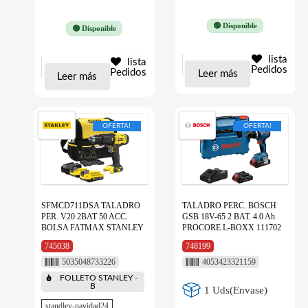
🟢 Disponible
🟢 Disponible
lista
lista
Pedidos
Pedidos
Leer más
Leer más
OFERTA!
OFERTA!
SFMCD711DSA TALADRO
TALADRO PERC. BOSCH
PER. V20 2BAT 50 ACC.
GSB 18V-65 2 BAT. 4.0 Ah
BOLSA FATMAX STANLEY
PROCORE L-BOXX 111702
745038
748199
5035048733226
4053423321159
FOLLETO STANLEY -
B
1 Uds(Envase)
standley-navidad24