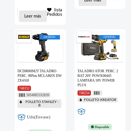
Leer más
lista
Pedidos
Leer más
OFERTA!
OFERTA!
DCD86MM2T TALADRO
TALADRO ATOR. PERC. 2
PERC. 90Nm MCLAREN DW
BAT 20V POWX00445
2X4AH
LAMPARA 18V POWER
PLUS
748352
748254
5054905332839
FOLLETO KREATOR
FOLLETO STANLEY -
B
Uds(Envase)
🟢 Disponible