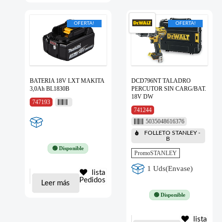
OFERTA!
OFERTA!
BATERIA 18V LXT MAKITA
DCD796NT TALADRO
3,0Ah BL1830B
PERCUTOR SIN CARG/BAT.
18V DW
747193
741244
5035048616376
FOLLETO STANLEY -
B
🟢 Disponible
PromoSTANLEY
1 Uds(Envase)
lista
Pedidos
Leer más
🟢 Disponible
lista