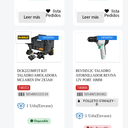
lista
lista
Pedidos
Pedidos
Leer más
Leer más
OFERTA!
OFERTA!
DCK2223MP2T KIT
REVDD12C TALADRO
TALADRO AMOLADORA
ATORNILLADOR REVIVA
MCLAREN DW 2X5AH
12V PORT. 10MM
748353
746866
5054905333119
5054905301002
FOLLETO STANLEY -
B
1 Uds(Envase)
1 Uds(Envase)
🟢 Disponible
🔴 No disponible