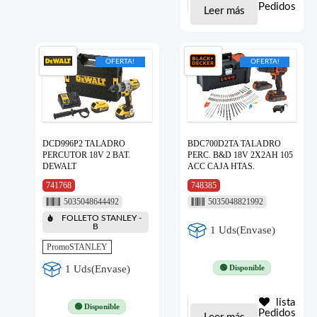
Pedidos
Leer más
OFERTA!
OFERTA!
DCD996P2 TALADRO
BDC700D2TA TALADRO
PERCUTOR 18V 2 BAT.
PERC. B&D 18V 2X2AH 105
DEWALT
ACC CAJA HTAS.
741768
748385
5035048644492
5035048821992
FOLLETO STANLEY -
B
1 Uds(Envase)
PromoSTANLEY
🟢 Disponible
1 Uds(Envase)
lista
🟢 Disponible
Pedidos