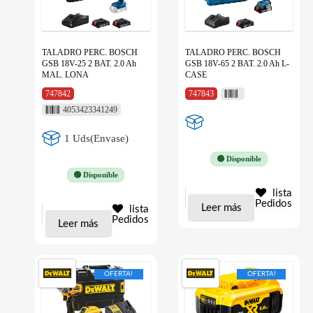
TALADRO PERC. BOSCH
TALADRO PERC. BOSCH
GSB 18V-25 2 BAT. 2.0 Ah
GSB 18V-65 2 BAT. 2.0 Ah L-
MAL. LONA
CASE
747842
747843
4053423341249
1 Uds(Envase)
🟢 Disponible
🟢 Disponible
lista
Pedidos
Leer más
lista
Pedidos
Leer más
OFERTA!
OFERTA!