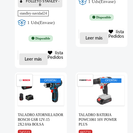
1 Uds(Envase)
FOLLETO STANLEY -
B
standley-navidad24
🟢 Disponible
1 Uds(Envase)
lista
Pedidos
Leer más
🟢 Disponible
lista
Pedidos
Leer más
OFERTA!
OFERTA!
TALADRO ATORNILLADOR
TALADRO BATERIA
BOSCH GSR 12V-15
POWC1061 16V POWER
2X2.0Ah BOLSA
PLUS
745533
665731