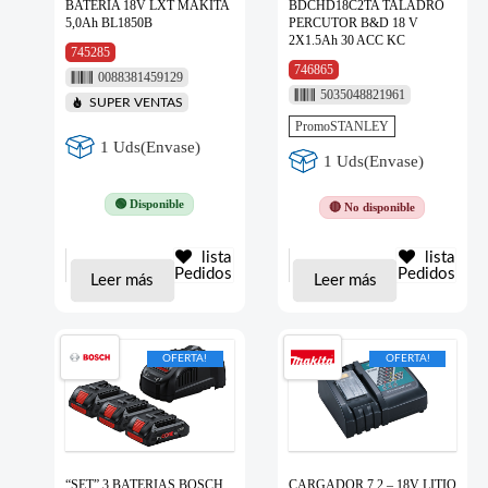
BATERIA 18V LXT MAKITA
BDCHD18C2TA TALADRO
5,0Ah BL1850B
PERCUTOR B&D 18 V
2X1.5Ah 30 ACC KC
745285
746865
0088381459129
5035048821961
SUPER VENTAS
PromoSTANLEY
1 Uds(Envase)
1 Uds(Envase)
🟢 Disponible
🔴 No disponible
lista
lista
Pedidos
Pedidos
Leer más
Leer más
OFERTA!
OFERTA!
“SET” 3 BATERIAS BOSCH
CARGADOR 7.2 – 18V LITIO