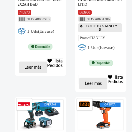
2X2AH B&D
LITIO
746973
663960
5035048833513
5035048631706
FOLLETO STANLEY -
B
1 Uds(Envase)
PromoSTANLEY
🟢 Disponible
1 Uds(Envase)
lista
🟢 Disponible
Pedidos
Leer más
lista
Pedidos
Leer más
OFERTA!
OFERTA!