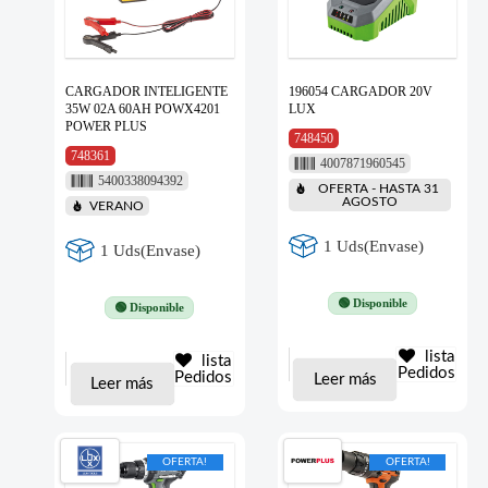
CARGADOR INTELIGENTE
196054 CARGADOR 20V
35W 02A 60AH POWX4201
LUX
POWER PLUS
748450
748361
4007871960545
5400338094392
OFERTA - HASTA 31
AGOSTO
VERANO
1 Uds(Envase)
1 Uds(Envase)
🟢 Disponible
🟢 Disponible
lista
lista
Pedidos
Pedidos
Leer más
Leer más
OFERTA!
OFERTA!