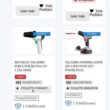
lista
Pedidos
Leer más
lista
Pedidos
Leer más
OFERTA!
OFERTA!
REVHD12C TALADRO
TALADRO ATORNILLADOR
PERCUTOR REVIVA 12V
20V LITIO POWC1071
1.5Ah 10MM
POWER PLUS
746867
746058
5054905301057
5400338078828
FOLLETO STANLEY -
FOLLETO KREATOR
B
OTOÑO25
PromoSTANLEY
1 Uds(Envase)
1 Uds(Envase)