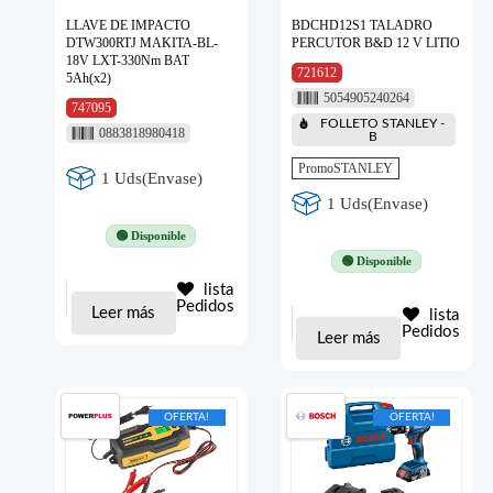
LLAVE DE IMPACTO
BDCHD12S1 TALADRO
DTW300RTJ MAKITA-BL-
PERCUTOR B&D 12 V LITIO
18V LXT-330Nm BAT
721612
5Ah(x2)
5054905240264
747095
FOLLETO STANLEY -
0883818980418
B
PromoSTANLEY
1 Uds(Envase)
1 Uds(Envase)
🟢 Disponible
🟢 Disponible
lista
Pedidos
Leer más
lista
Pedidos
Leer más
OFERTA!
OFERTA!