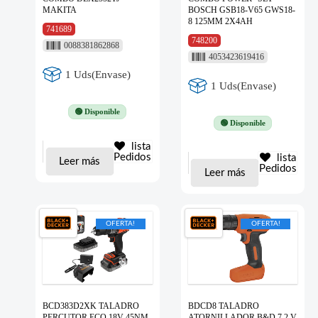
MAKITA
BOSCH GSB18-V65 GWS18-
8 125MM 2X4AH
741689
748200
0088381862868
4053423619416
1 Uds(Envase)
1 Uds(Envase)
🟢 Disponible
🟢 Disponible
lista
Pedidos
lista
Leer más
Pedidos
Leer más
OFERTA!
OFERTA!
BCD383D2XK TALADRO
BDCD8 TALADRO
PERCUTOR ECO 18V 45NM
ATORNILLADOR B&D 7.2 V