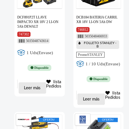
DCF891P2T LLAVE
DCB184 BATERIA CARRIL
IMPACTO XR 18V 2 LI-ON
XR 18V LI-ON 5Ah DW
5Ah DEWALT
746812
747302
5035048466933
5035048743614
FOLLETO STANLEY -
B
1 Uds(Envase)
PromoSTANLEY
1 / 10 Uds(Envase)
🟢 Disponible
🟢 Disponible
lista
Pedidos
Leer más
lista
Pedidos
Leer más
OFERTA!
OFERTA!