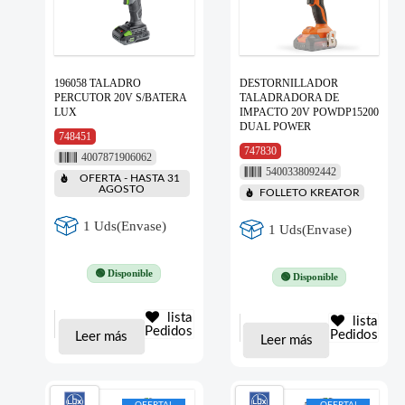
196058 TALADRO
DESTORNILLADOR
PERCUTOR 20V S/BATERA
TALADRADORA DE
LUX
IMPACTO 20V POWDP15200
DUAL POWER
748451
747830
4007871906062
5400338092442
OFERTA - HASTA 31
AGOSTO
FOLLETO KREATOR
1 Uds(Envase)
1 Uds(Envase)
🟢 Disponible
🟢 Disponible
lista
lista
Pedidos
Pedidos
Leer más
Leer más