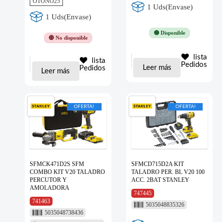
OTOÑO25
1 Uds(Envase)
1 Uds(Envase)
🟢 Disponible
🔴 No disponible
lista
lista
Pedidos
Leer más
Pedidos
Leer más
OFERTA!
OFERTA!
SFMCK471D2S SFM
SFMCD715D2A KIT
COMBO KIT V20 TALADRO
TALADRO PER. BL V20 100
PERCUTOR Y
ACC. 2BAT STANLEY
AMOLADORA
747445
741463
5035048835326
5035048738436