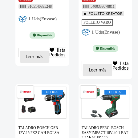
3165140895248
5400338078811
FOLLETO KREATOR
1 Uds(Envase)
FOLLETO VARO
1 Uds(Envase)
🟢 Disponible
🟢 Disponible
lista
Pedidos
Leer más
lista
Pedidos
Leer más
OFERTA!
OFERTA!
TALADRO BOSCH GSB
TALADRO PERC. BOSCH
12V-15 2X2 GAH BOLSA
EASYIMPACT 18V-40 1 BAT.
2.5Ah AL18V-20