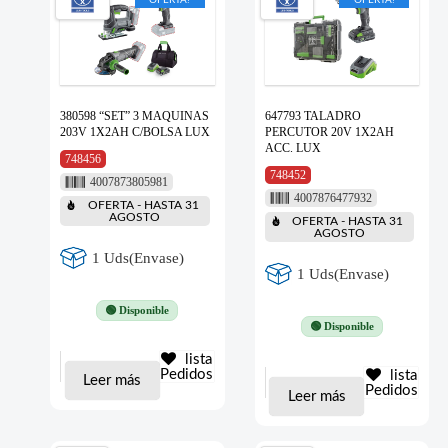
OFERTA!
OFERTA!
380598 “SET” 3 MAQUINAS
647793 TALADRO
203V 1X2AH C/BOLSA LUX
PERCUTOR 20V 1X2AH
ACC. LUX
748456
748452
4007873805981
4007876477932
OFERTA - HASTA 31
AGOSTO
OFERTA - HASTA 31
AGOSTO
1 Uds(Envase)
1 Uds(Envase)
🟢 Disponible
🟢 Disponible
lista
Pedidos
lista
Leer más
Pedidos
Leer más