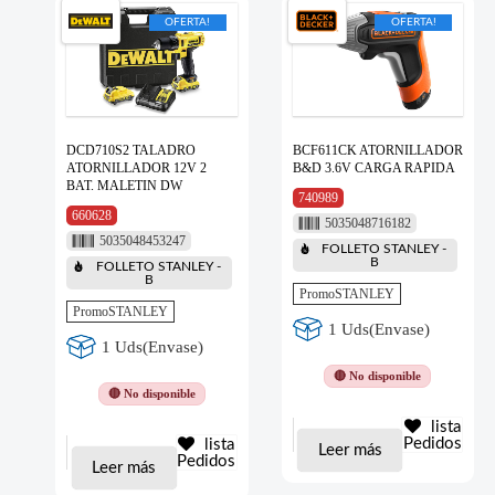
OFERTA!
OFERTA!
DCD710S2 TALADRO
BCF611CK ATORNILLADOR
ATORNILLADOR 12V 2
B&D 3.6V CARGA RAPIDA
BAT. MALETIN DW
740989
660628
5035048716182
5035048453247
FOLLETO STANLEY -
B
FOLLETO STANLEY -
B
PromoSTANLEY
PromoSTANLEY
1 Uds(Envase)
1 Uds(Envase)
🔴 No disponible
🔴 No disponible
lista
Pedidos
lista
Leer más
Pedidos
Leer más