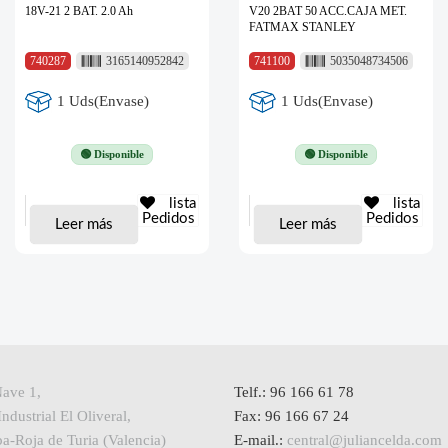
18V-21 2 BAT. 2.0 Ah
V20 2BAT 50 ACC.CAJA MET.
FATMAX STANLEY
740287
3165140952842
741100
5035048734506
1 Uds(Envase)
1 Uds(Envase)
🟢 Disponible
🟢 Disponible
lista
lista
Pedidos
Pedidos
Leer más
Leer más
Nave 1,
Telf.: 96 166 61 78
ndustrial El Oliveral,
Fax: 96 166 67 24
a-Roja de Turia (Valencia)
E-mail.:
central@juliancelda.com