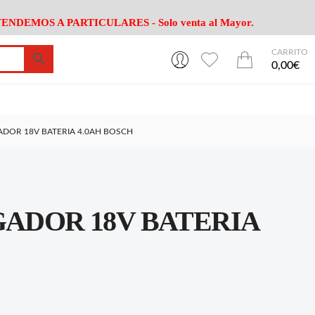
ENDEMOS A PARTICULARES - Solo venta al Mayor.
CARRITO
0
0
esa
Riego
Mobiliario
0,00€
es Cocina
Herramientas Jardín
Maquinaria Jardín
Cultivo
Camping
GADOR 18V BATERIA 4.0AH BOSCH
ción
Piscina
Animales
Agrotextiles
enaje
Varios Jardin
esa
Riego
Mobiliario
GADOR 18V BATERIA
es Cocina
Herramientas Jardín
Maquinaria Jardín
Cultivo
Camping
ción
Piscina
Animales
Agrotextiles
enaje
Varios Jardin