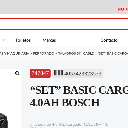
NO V
DA
Medición
Baño
Útiles M
NE
Electricidad
Cocina
Recipient
a
Folletos
Marcas
Contacto
Climatización
Hogar
Limpieza
AS Y MAQUINARIA
PERFORADO
TALADROS SIN CABLE
“SET” BASIC CAR
Tornillería
P.A.E.
Climatiza
AN
Varios Ferreteria
Útiles Cocina
Varios M
A
747847
4053423323573
Material Exposición
Medición
Baño
Útiles M
🔍
“SET” BASIC CAR
Electricidad
Cocina
Recipient
Climatización
Hogar
Limpieza
4.0AH BOSCH
Tornillería
P.A.E.
Climatiza
Varios Ferreteria
Útiles Cocina
Varios M
1 batería de 4,0 Ah. Cargador GAL 18V-40.
Material Exposición