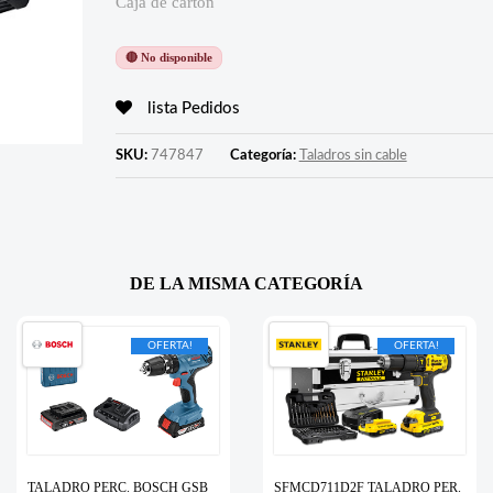
Caja de cartón
🔴 No disponible
lista Pedidos
SKU:
747847
Categoría:
Taladros sin cable
DE LA MISMA CATEGORÍA
OFERTA!
OFERTA!
TALADRO PERC. BOSCH GSB
SFMCD711D2F TALADRO PER.