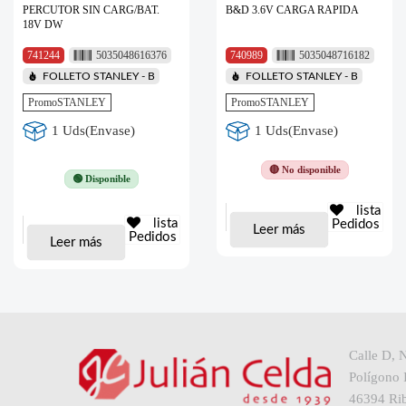
PERCUTOR SIN CARG/BAT.
B&D 3.6V CARGA RAPIDA
18V DW
741244
5035048616376
740989
5035048716182
FOLLETO STANLEY - B
FOLLETO STANLEY - B
PromoSTANLEY
PromoSTANLEY
1 Uds(Envase)
1 Uds(Envase)
🔴 No disponible
🟢 Disponible
lista
lista
Pedidos
Leer más
Pedidos
Leer más
Calle D, 
Polígono I
46394 Rib