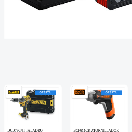
OFERTA!
OFERTA!
DCD796NT TALADRO
BCF611CK ATORNILLADOR