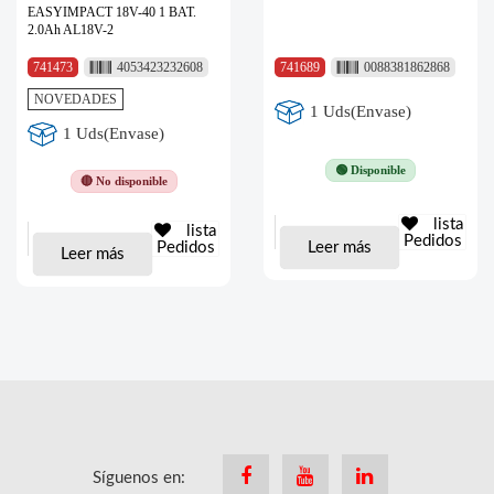
EASYIMPACT 18V-40 1 BAT.
2.0Ah AL18V-2
741473
4053423232608
741689
0088381862868
NOVEDADES
1 Uds(Envase)
1 Uds(Envase)
🟢 Disponible
🔴 No disponible
lista
lista
Pedidos
Leer más
Pedidos
Leer más
Síguenos en:
Facebook
Youtube
Linkedin