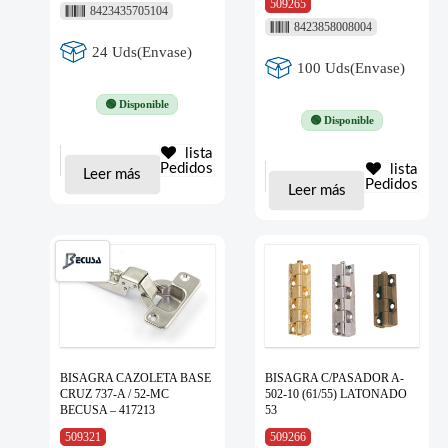
509265
8423435705104
8423858008004
24 Uds(Envase)
100 Uds(Envase)
🟢 Disponible
🟢 Disponible
lista
Pedidos
lista
Leer más
Pedidos
Leer más
BISAGRA CAZOLETA BASE
BISAGRA C/PASADOR A-
CRUZ 737-A / 52-MC
502-10 (61/55) LATONADO
BECUSA – 417213
53
509321
509266