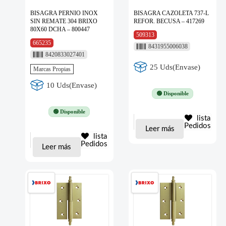
BISAGRA PERNIO INOX
BISAGRA CAZOLETA 737-L
SIN REMATE 304 BRIXO
REFOR. BECUSA – 417269
80X60 DCHA – 800447
509313
665235
8431955006038
8420833027401
25 Uds(Envase)
Marcas Propias
10 Uds(Envase)
🟢 Disponible
🟢 Disponible
lista
Pedidos
Leer más
lista
Pedidos
Leer más