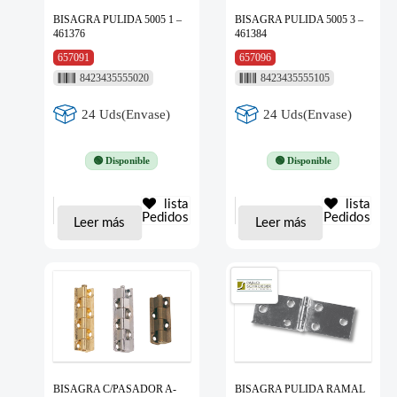
BISAGRA PULIDA 5005 1 –
BISAGRA PULIDA 5005 3 –
461376
461384
657091
657096
8423435555020
8423435555105
24 Uds(Envase)
24 Uds(Envase)
🟢 Disponible
🟢 Disponible
lista
lista
Pedidos
Pedidos
Leer más
Leer más
BISAGRA C/PASADOR A-
BISAGRA PULIDA RAMAL