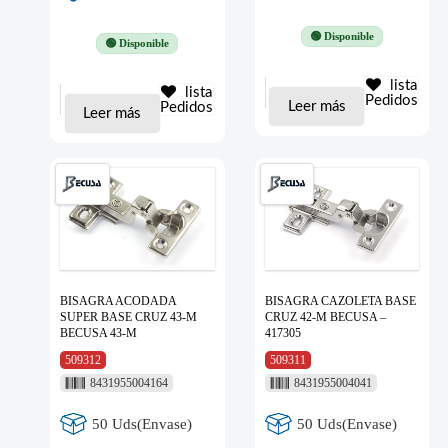
🟢 Disponible
🟢 Disponible
lista
lista
Pedidos
Leer más
Pedidos
Leer más
BISAGRA ACODADA
BISAGRA CAZOLETA BASE
SUPER BASE CRUZ 43-M
CRUZ 42-M BECUSA –
BECUSA 43-M
417305
509312
509311
8431955004164
8431955004041
50 Uds(Envase)
50 Uds(Envase)