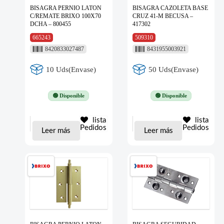
BISAGRA PERNIO LATON
BISAGRA CAZOLETA BASE
C/REMATE BRIXO 100X70
CRUZ 41-M BECUSA –
DCHA – 800455
417302
665243
509310
8420833027487
8431955003921
10 Uds(Envase)
50 Uds(Envase)
🟢 Disponible
🟢 Disponible
lista
lista
Pedidos
Pedidos
Leer más
Leer más