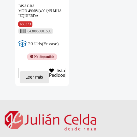
BISAGRA
MOD.490RV(4901)95 MHA
IZQUIERDA
660373
8430863001500
20 Uds(Envase)
🔴 No disponible
lista
Pedidos
Leer más