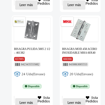
lista
lista
Pedidos
Pedidos
Leer más
Leer más
BISAGRA PULIDA 5005 2 1/2
BISAGRA MOD.458 ACERO
– 461382
INOXIDABLE MHA 60X40
657095
660366
8423435555082
8430863005553
24 Uds(Envase)
20 Uds(Envase)
🟢 Disponible
🟢 Disponible
lista
lista
Pedidos
Pedidos
Leer más
Leer más