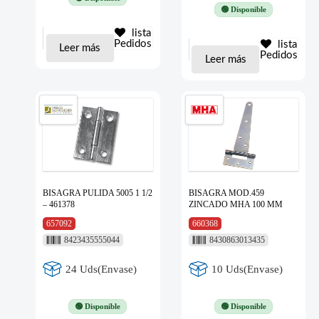
🟢 Disponible
lista
Pedidos
lista
Leer más
Pedidos
Leer más
BISAGRA PULIDA 5005 1 1/2
BISAGRA MOD.459
– 461378
ZINCADO MHA 100 MM
657092
660368
8423435555044
8430863013435
24 Uds(Envase)
10 Uds(Envase)
🟢 Disponible
🟢 Disponible