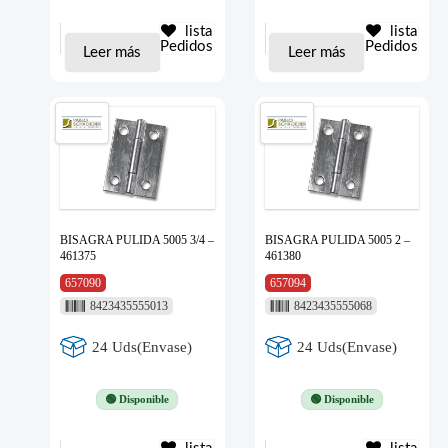
lista
lista
Pedidos
Pedidos
Leer más
Leer más
BISAGRA PULIDA 5005 3/4 –
BISAGRA PULIDA 5005 2 –
461375
461380
657090
657094
8423435555013
8423435555068
24 Uds(Envase)
24 Uds(Envase)
🟢 Disponible
🟢 Disponible