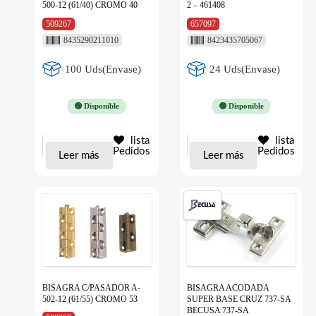
500-12 (61/40) CROMO 40
2 – 461408
509267
657097
8435290211010
8423435705067
100 Uds(Envase)
24 Uds(Envase)
🟢 Disponible
🟢 Disponible
lista
lista
Pedidos
Pedidos
Leer más
Leer más
BISAGRA C/PASADOR A-
BISAGRA ACODADA
502-12 (61/55) CROMO 53
SUPER BASE CRUZ 737-SA
BECUSA 737-SA