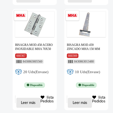
BISAGRA MOD.458 ACERO
BISAGRA MOD.459
INOXIDABLE MHA 70X50
ZINCADO MHA 150 MM
660367
660369
8430863005560
8430863013480
20 Uds(Envase)
10 Uds(Envase)
🟢 Disponible
🟢 Disponible
lista
lista
Pedidos
Pedidos
Leer más
Leer más