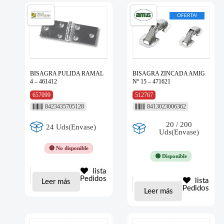
OFERTA!
BISAGRA PULIDA RAMAL
BISAGRA ZINCADA AMIG
4 – 461412
Nº 15 – 471621
657099
512767
8423435705128
8413023006362
20 / 200
24 Uds(Envase)
Uds(Envase)
🔴 No disponible
🟢 Disponible
lista
Pedidos
lista
Leer más
Pedidos
Leer más