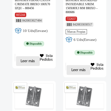
BISAGRA PERNIO LATON
BISAGRA SEGURIDAD
C/REMATE BRIXO 100X70
INOXIDABLE S/REM.
IZQU – 800456
150X80X3 MM BRIXO –
800686
665244
722637
8420833027494
8420833030517
10 Uds(Envase)
Marcas Propias
6 Uds(Envase)
🟢 Disponible
🟢 Disponible
lista
Pedidos
Leer más
lista
Pedidos
Leer más