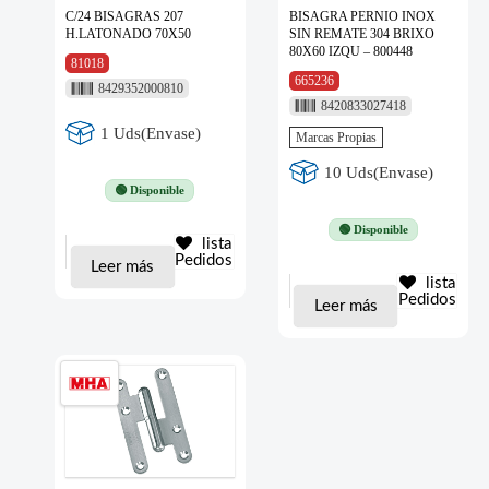
C/24 BISAGRAS 207
BISAGRA PERNIO INOX
H.LATONADO 70X50
SIN REMATE 304 BRIXO
80X60 IZQU – 800448
81018
665236
8429352000810
8420833027418
1 Uds(Envase)
Marcas Propias
10 Uds(Envase)
🟢 Disponible
🟢 Disponible
lista
Pedidos
Leer más
lista
Pedidos
Leer más