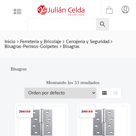
TIENDA
Tienda
Menu
0
ONLINE
Folletos
DE
Marcas
JULIAN
CELDA
Contacto
Inicio
Ferretería y Bricolaje
Cerrajería y Seguridad
Bisagras-Pernios-Golpetes
Bisagras
S.L.
Productos
de
ferretería.
Bisagras
Mostrando los 53 resultados
Grid
List