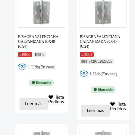
BISAGRA VALENCIANA
BISAGRA VALENCIANA
GALVANIZADA 60X40
GALVANIZADA 70X45
(C/24)
(C/24)
510600
0
510601
8429352025295
1 Uds(Envase)
1 Uds(Envase)
🟢 Disponible
🟢 Disponible
lista
Pedidos
Leer más
lista
Pedidos
Leer más