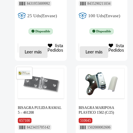
8431955009992
8435290211034
25 Uds(Envase)
100 Uds(Envase)
🟢 Disponible
🟢 Disponible
lista
lista
Pedidos
Pedidos
Leer más
Leer más
BISAGRA PULIDA RAMAL
BISAGRA MARIPOSA
5 – 461208
PLASTICO 1502 (C/25)
657100
510645
8423435705142
1502000002606