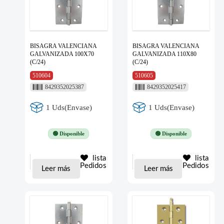
BISAGRA VALENCIANA
BISAGRA VALENCIANA
GALVANIZADA 100X70
GALVANIZADA 110X80
(C/24)
(C/24)
510604
510605
8429352025387
8429352025417
1 Uds(Envase)
1 Uds(Envase)
🟢 Disponible
🟢 Disponible
lista
lista
Pedidos
Pedidos
Leer más
Leer más