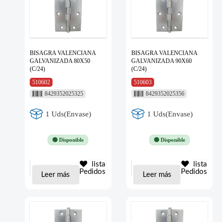
BISAGRA VALENCIANA
BISAGRA VALENCIANA
GALVANIZADA 80X50
GALVANIZADA 90X60
(C/24)
(C/24)
510602
510603
8429352025325
8429352025356
1 Uds(Envase)
1 Uds(Envase)
🟢 Disponible
🟢 Disponible
lista
lista
Pedidos
Pedidos
Leer más
Leer más