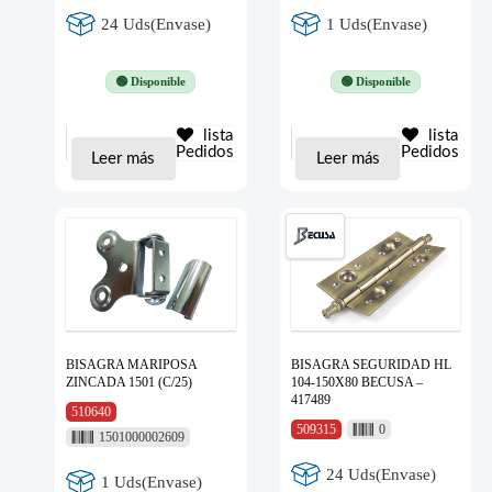
24 Uds(Envase)
1 Uds(Envase)
🟢 Disponible
🟢 Disponible
lista
lista
Pedidos
Pedidos
Leer más
Leer más
BISAGRA MARIPOSA
BISAGRA SEGURIDAD HL
ZINCADA 1501 (C/25)
104-150X80 BECUSA –
417489
510640
509315
0
1501000002609
24 Uds(Envase)
1 Uds(Envase)