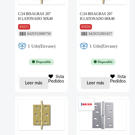
C/24 BISAGRAS 207
C/24 BISAGRAS 207
H.LATONADO 50X40
H.LATONADO 60X40
81015
81016
8429352000759
8429352001657
1 Uds(Envase)
1 Uds(Envase)
🟢 Disponible
🟢 Disponible
lista
lista
Pedidos
Pedidos
Leer más
Leer más