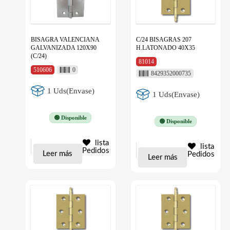
BISAGRA VALENCIANA
C/24 BISAGRAS 207
GALVANIZADA 120X90
H.LATONADO 40X35
(C/24)
81014
510606
0
8429352000735
1 Uds(Envase)
1 Uds(Envase)
🟢 Disponible
🟢 Disponible
lista
lista
Pedidos
Leer más
Pedidos
Leer más