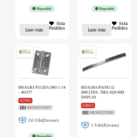
🟢 Disponible
🟢 Disponible
lista
lista
Pedidos
Pedidos
Leer más
Leer más
BISAGRA PULIDA 5005 1 1/4
BISAGRA PIANO 32
– 461377
MM.LTDA. TIRA 1020 MM
DISPLAY
657093
658013
8423435555037
8423435210202
24 Uds(Envase)
1 Uds(Envase)
🟢 Disponible