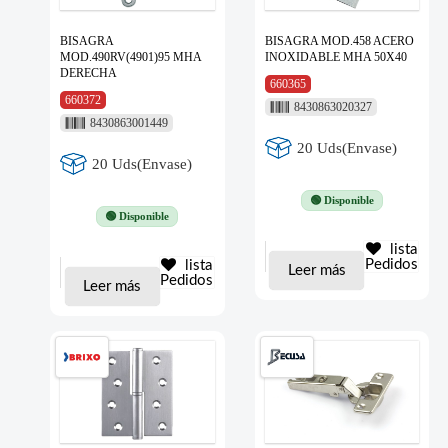
BISAGRA
BISAGRA MOD.458 ACERO
MOD.490RV(4901)95 MHA
INOXIDABLE MHA 50X40
DERECHA
660365
660372
8430863020327
8430863001449
20 Uds(Envase)
20 Uds(Envase)
🟢 Disponible
🟢 Disponible
lista
Pedidos
lista
Leer más
Pedidos
Leer más