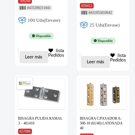
509268
659412
8435290211041
8431955010042
100 Uds(Envase)
25 Uds(Envase)
🟢 Disponible
🟢 Disponible
lista
Pedidos
lista
Leer más
Pedidos
Leer más
BISAGRA PULIDA RAMAL
BISAGRA C/PASADOR A-
3 – 461410
500-10 (61/40) LATONADA
40
657098