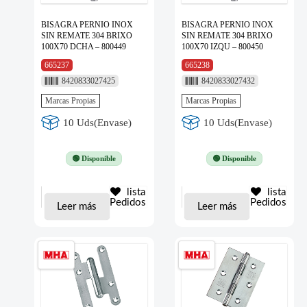
BISAGRA PERNIO INOX
BISAGRA PERNIO INOX
SIN REMATE 304 BRIXO
SIN REMATE 304 BRIXO
100X70 DCHA – 800449
100X70 IZQU – 800450
665237
665238
8420833027425
8420833027432
Marcas Propias
Marcas Propias
10 Uds(Envase)
10 Uds(Envase)
🟢 Disponible
🟢 Disponible
lista
lista
Pedidos
Pedidos
Leer más
Leer más