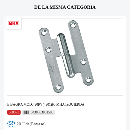
DE LA MISMA CATEGORÍA
BISAGRA MOD.490RV(4901)95 MHA IZQUIERDA
660373
8430863001500
20 Uds(Envase)