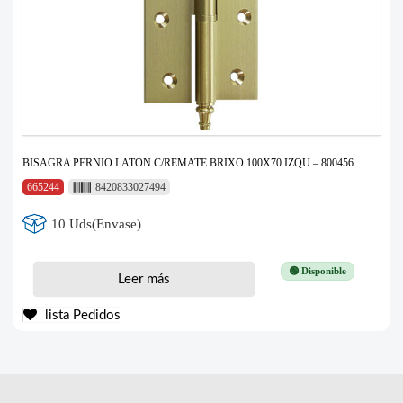
BISAGRA PERNIO LATON C/REMATE BRIXO 100X70 IZQU – 800456
665244
8420833027494
10 Uds(Envase)
🟢 Disponible
Leer más
lista Pedidos