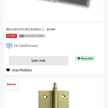
BISAGRA PULIDA RAMAL 2 – 461408
657097
8423435705067
24 Uds(Envase)
🟢 Disponible
Leer más
lista Pedidos