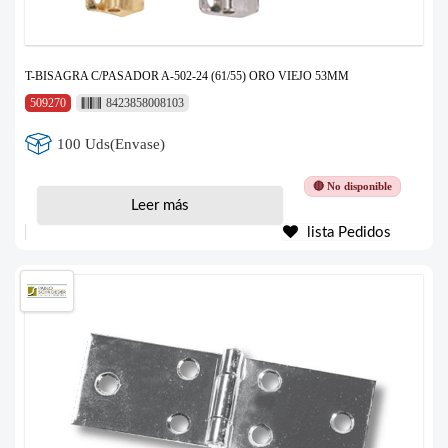
T-BISAGRA C/PASADOR A-502-24 (61/55) ORO VIEJO 53MM
509270
8423858008103
100 Uds(Envase)
🔴 No disponible
Leer más
lista Pedidos