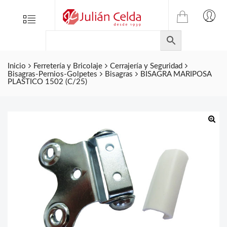
TIENDA
Tienda
Menu
0
ONLINE
Folletos
DE
Marcas
JULIAN
CELDA
Inicio
Ferretería y Bricolaje
Cerrajería y Seguridad
Contacto
Bisagras-Pernios-Golpetes
Bisagras
BISAGRA MARIPOSA
S.L.
PLASTICO 1502 (C/25)
Productos
de
ferretería.
🔍