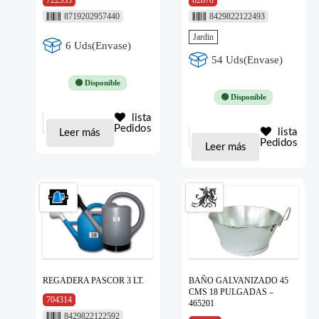
722533
82870
8719202957440
8429822122493
Jardin
6 Uds(Envase)
54 Uds(Envase)
🟢 Disponible
🟢 Disponible
lista
Pedidos
lista
Leer más
Pedidos
Leer más
REGADERA PASCOR 3 LT.
BAÑO GALVANIZADO 45
CMS 18 PULGADAS –
704314
465201
8429822122592