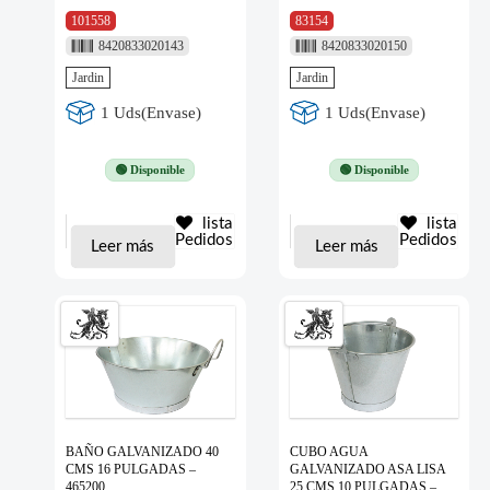
101558
83154
8420833020143
8420833020150
Jardin
Jardin
1 Uds(Envase)
1 Uds(Envase)
🟢 Disponible
🟢 Disponible
lista
lista
Pedidos
Pedidos
Leer más
Leer más
BAÑO GALVANIZADO 40
CUBO AGUA
CMS 16 PULGADAS –
GALVANIZADO ASA LISA
465200
25 CMS 10 PULGADAS –