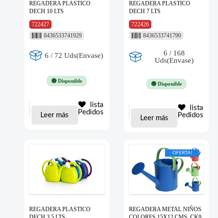
REGADERA PLASTICO
REGADERA PLASTICO
DECH 10 LTS
DECH 7 LTS
722427
722426
8436533741929
8436533741790
6 / 168
6 / 72 Uds(Envase)
Uds(Envase)
🟢 Disponible
🟢 Disponible
lista
lista
Pedidos
Leer más
Pedidos
Leer más
OFERTA!
REGADERA PLASTICO
REGADERA METAL NIÑOS
DECH 3.5 LTS
COLORES 15X12 CMS. CK9