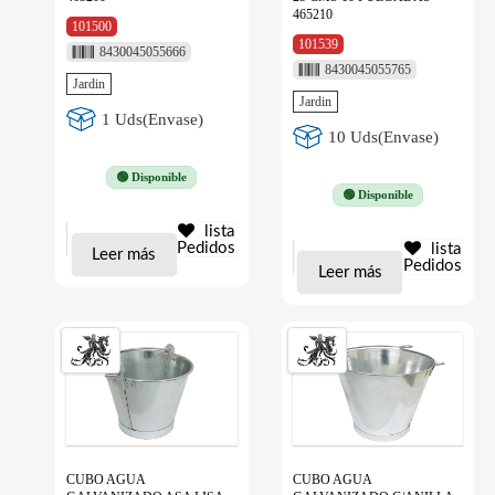
465210
101500
101539
8430045055666
8430045055765
Jardin
Jardin
1 Uds(Envase)
10 Uds(Envase)
🟢 Disponible
🟢 Disponible
lista
Pedidos
lista
Leer más
Pedidos
Leer más
CUBO AGUA
CUBO AGUA