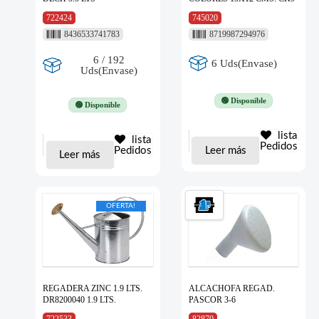
722424
745020
8436533741783
8719987294976
6 / 192
6 Uds(Envase)
Uds(Envase)
🟢 Disponible
🟢 Disponible
lista
lista
Pedidos
Pedidos
Leer más
Leer más
OFERTA!
REGADERA ZINC 1.9 LTS.
ALCACHOFA REGAD.
DR8200040 1.9 LTS.
PASCOR 3-6