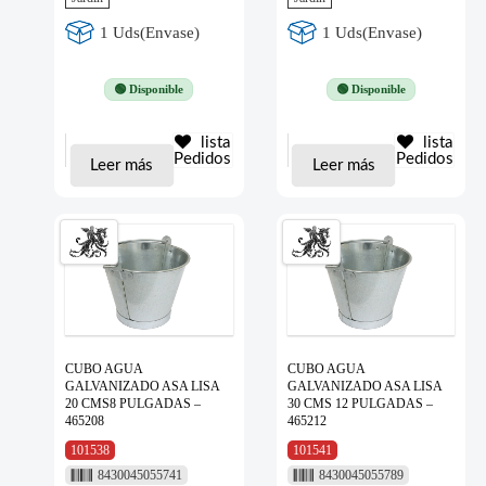
1 Uds(Envase)
1 Uds(Envase)
🟢 Disponible
🟢 Disponible
lista
lista
Pedidos
Pedidos
Leer más
Leer más
CUBO AGUA
CUBO AGUA
GALVANIZADO ASA LISA
GALVANIZADO ASA LISA
20 CMS8 PULGADAS –
30 CMS 12 PULGADAS –
465208
465212
101538
101541
8430045055741
8430045055789