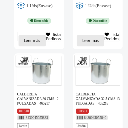
1 Uds(Envase)
1 Uds(Envase)
🟢 Disponible
🟢 Disponible
lista
lista
Pedidos
Pedidos
Leer más
Leer más
CALDERETA
CALDERETA
GALVANIZADA 30 CMS 12
GALVANIZADA 32.5 CMS 13
PULGADAS – 465217
PULGADAS – 465218
101510
101511
8430045055833
8430045055840
Jardin
Jardin