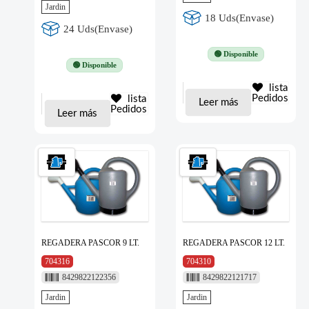
Jardin
18 Uds(Envase)
24 Uds(Envase)
🟢 Disponible
🟢 Disponible
lista
Pedidos
lista
Leer más
Pedidos
Leer más
REGADERA PASCOR 9 LT.
REGADERA PASCOR 12 LT.
704316
704310
8429822122356
8429822121717
Jardin
Jardin