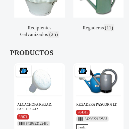
Recipientes
Regaderas
(11)
Galvanizados
(25)
PRODUCTOS
ALCACHOFA REGAD.
REGADERA PASCOR 6 LT.
PASCOR 9-12
704315
82871
8429822122585
8429822122486
Jardin