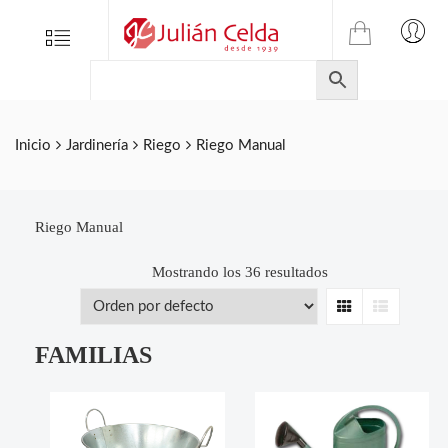
TIENDA
Tienda
Menu
0
ONLINE
Folletos
DE
Marcas
JULIAN
CELDA
Contacto
Inicio
Jardinería
Riego
Riego Manual
S.L.
Productos
de
ferretería.
Riego Manual
Mostrando los 36 resultados
Grid
List
FAMILIAS