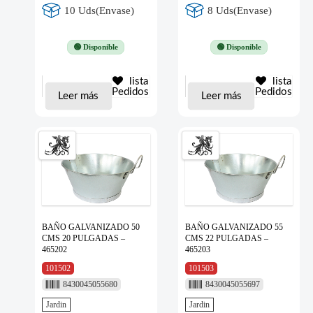
10 Uds(Envase)
8 Uds(Envase)
🟢 Disponible
🟢 Disponible
lista
lista
Pedidos
Pedidos
Leer más
Leer más
BAÑO GALVANIZADO 50
BAÑO GALVANIZADO 55
CMS 20 PULGADAS –
CMS 22 PULGADAS –
465202
465203
101502
101503
8430045055680
8430045055697
Jardin
Jardin