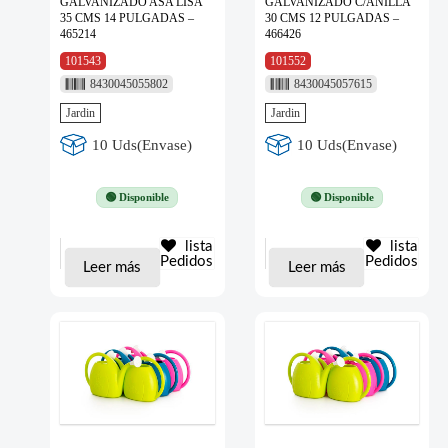
GALVANIZADO ASA LISA
GALVANIZADO C/ANILLA
35 CMS 14 PULGADAS –
30 CMS 12 PULGADAS –
465214
466426
101543
101552
8430045055802
8430045057615
Jardin
Jardin
10 Uds(Envase)
10 Uds(Envase)
🟢 Disponible
🟢 Disponible
lista
lista
Pedidos
Pedidos
Leer más
Leer más