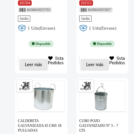
101504
101512
8430045055703
8430045055857
Jardin
Jardin
1 Uds(Envase)
1 Uds(Envase)
🟢 Disponible
🟢 Disponible
lista
lista
Pedidos
Pedidos
Leer más
Leer más
CALDERETA
CUBO POZO
GALVANIZADA 45 CMS 18
GALVANIZADO Nº 3 – 7
PULGADAS
LTS.