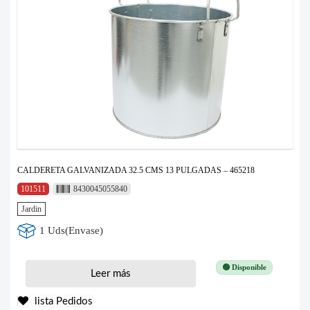
CALDERETA GALVANIZADA 32.5 CMS 13 PULGADAS – 465218
101511
8430045055840
Jardin
1 Uds(Envase)
🟢 Disponible
Leer más
lista Pedidos