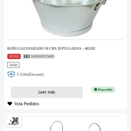
BAÑO GALVANIZADO 50 CMS 20 PULGADAS – 465202
101502
8430045055680
Jardin
1 Uds(Envase)
🟢 Disponible
Leer más
lista Pedidos