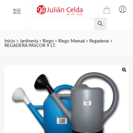
TIENDA
Tienda
Menu
0
ONLINE
Folletos
DE
Marcas
JULIAN
CELDA
Contacto
Inicio
Jardinería
Riego
Riego Manual
Regaderas
REGADERA PASCOR 9 LT.
S.L.
Productos
de
ferretería.
🔍