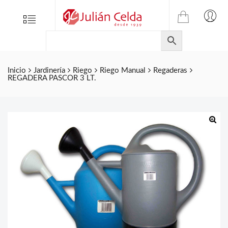
TIENDA
Tienda
Menu
0
ONLINE
Folletos
DE
Marcas
JULIAN
CELDA
Contacto
Inicio
Jardinería
Riego
Riego Manual
Regaderas
REGADERA PASCOR 3 LT.
S.L.
Productos
de
ferretería.
🔍