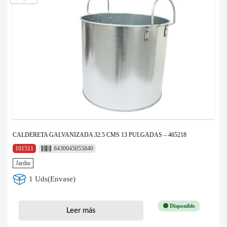
CALDERETA GALVANIZADA 32.5 CMS 13 PULGADAS – 465218
101511
8430045055840
Jardin
1 Uds(Envase)
🟢 Disponible
Leer más