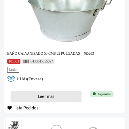
BAÑO GALVANIZADO 55 CMS 22 PULGADAS – 465203
101503
8430045055697
Jardin
1 Uds(Envase)
🟢 Disponible
Leer más
lista Pedidos