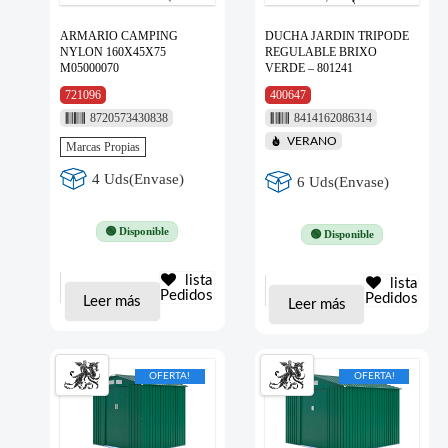
ARMARIO CAMPING
DUCHA JARDIN TRIPODE
NYLON 160X45X75
REGULABLE BRIXO
M05000070
VERDE – 801241
721096
400647
8720573430838
8414162086314
VERANO
Marcas Propias
4 Uds(Envase)
6 Uds(Envase)
🟢 Disponible
🟢 Disponible
lista
lista
Pedidos
Pedidos
Leer más
Leer más
OFERTA!
OFERTA!