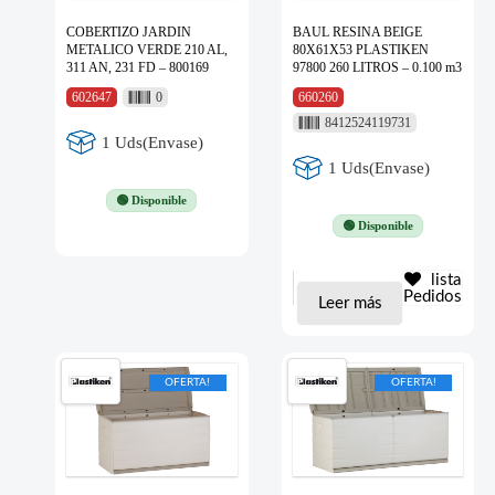
COBERTIZO JARDIN
BAUL RESINA BEIGE
METALICO VERDE 210 AL,
80X61X53 PLASTIKEN
311 AN, 231 FD – 800169
97800 260 LITROS – 0.100 m3
602647
0
660260
8412524119731
1 Uds(Envase)
1 Uds(Envase)
🟢 Disponible
🟢 Disponible
lista
Pedidos
Leer más
OFERTA!
OFERTA!