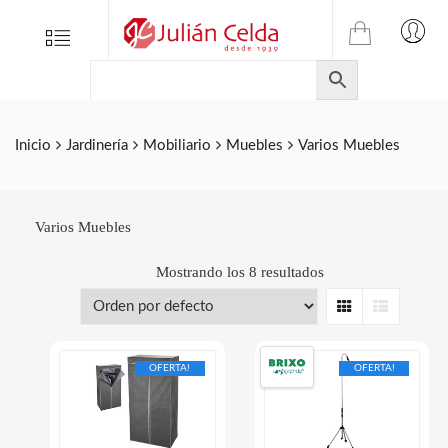
TIENDA
Tienda
Menu
0
ONLINE
Folletos
DE
Marcas
JULIAN
CELDA
Contacto
Inicio
Jardinería
Mobiliario
Muebles
Varios Muebles
S.L.
Productos
de
ferretería.
Varios Muebles
Mostrando los 8 resultados
Grid
List
OFERTA!
OFERTA!