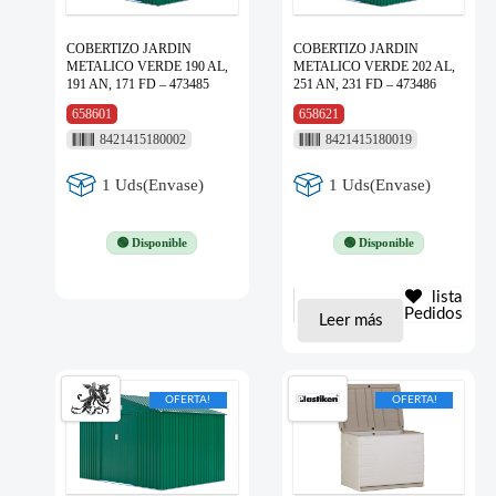
COBERTIZO JARDIN
COBERTIZO JARDIN
METALICO VERDE 190 AL,
METALICO VERDE 202 AL,
191 AN, 171 FD – 473485
251 AN, 231 FD – 473486
658601
658621
8421415180002
8421415180019
1 Uds(Envase)
1 Uds(Envase)
🟢 Disponible
🟢 Disponible
lista
Pedidos
Leer más
OFERTA!
OFERTA!