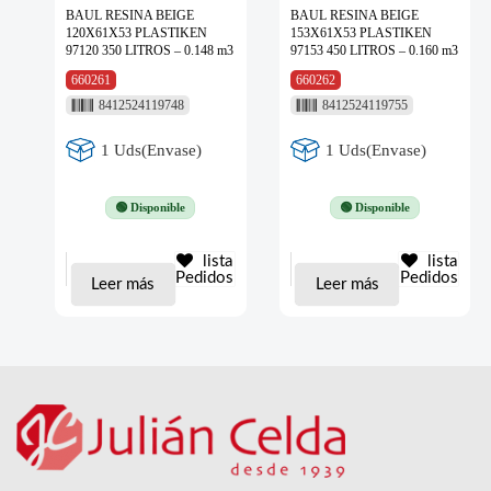
BAUL RESINA BEIGE
BAUL RESINA BEIGE
120X61X53 PLASTIKEN
153X61X53 PLASTIKEN
97120 350 LITROS – 0.148 m3
97153 450 LITROS – 0.160 m3
660261
660262
8412524119748
8412524119755
1 Uds(Envase)
1 Uds(Envase)
🟢 Disponible
🟢 Disponible
lista
lista
Pedidos
Pedidos
Leer más
Leer más