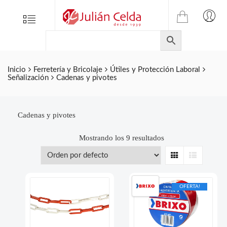
TIENDA
Tienda
Menu
0
ONLINE
Folletos
DE
Marcas
JULIAN
CELDA
Contacto
Inicio
Ferretería y Bricolaje
Útiles y Protección Laboral
Señalización
Cadenas y pivotes
S.L.
Productos
de
ferretería.
Cadenas y pivotes
Mostrando los 9 resultados
Grid
List
OFERTA!