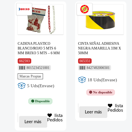
CADENA PLASTICO
CINTA SEÑAL ADHESIVA
BLANCO/ROJO 5 MTS 6
NEGRA/AMARILLA 33M X
MM BRIXO 5 MTS – 6 MM
50MM
662593
665351
8015234521001
8427492006501
Marcas Propias
18 Uds(Envase)
5 Uds(Envase)
🔴 No disponible
🟢 Disponible
lista
Pedidos
Leer más
lista
Pedidos
Leer más