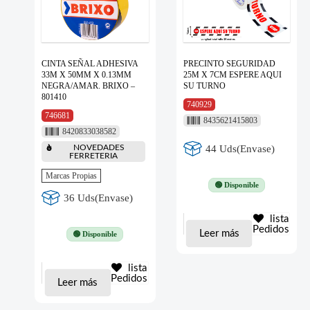
CINTA SEÑAL ADHESIVA
PRECINTO SEGURIDAD
33M X 50MM X 0.13MM
25M X 7CM ESPERE AQUI
NEGRA/AMAR. BRIXO –
SU TURNO
801410
740929
746681
8435621415803
8420833038582
44 Uds(Envase)
NOVEDADES
FERRETERIA
Marcas Propias
🟢 Disponible
36 Uds(Envase)
lista
Pedidos
Leer más
🟢 Disponible
lista
Pedidos
Leer más