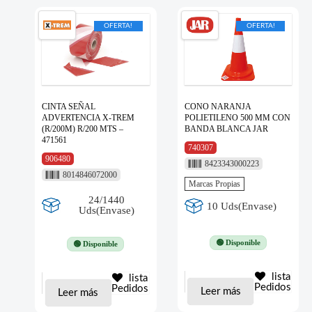
OFERTA!
OFERTA!
CINTA SEÑAL
CONO NARANJA
ADVERTENCIA X-TREM
POLIETILENO 500 MM CON
(R/200M) R/200 MTS –
BANDA BLANCA JAR
471561
740307
906480
8423343000223
8014846072000
Marcas Propias
24/1440
10 Uds(Envase)
Uds(Envase)
🟢 Disponible
🟢 Disponible
lista
lista
Pedidos
Pedidos
Leer más
Leer más