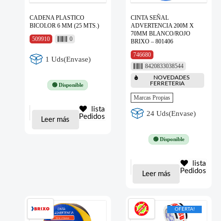
CADENA PLASTICO
CINTA SEÑAL
BICOLOR 6 MM (25 MTS.)
ADVERTENCIA 200M X
70MM BLANCO/ROJO
509910
0
BRIXO – 801406
746680
1 Uds(Envase)
8420833038544
NOVEDADES
FERRETERIA
🟢 Disponible
Marcas Propias
lista
24 Uds(Envase)
Pedidos
Leer más
🟢 Disponible
lista
Pedidos
Leer más
OFERTA!