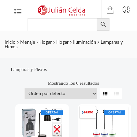
TIENDA
Tienda
Menu
0
ONLINE
Folletos
DE
Marcas
JULIAN
CELDA
Contacto
Inicio
Menaje - Hogar
Hogar
Iluminación
Lamparas y
Flexos
S.L.
Productos
de
ferretería.
Lamparas y Flexos
Mostrando los 6 resultados
Grid
List
OFERTA!
OFERTA!