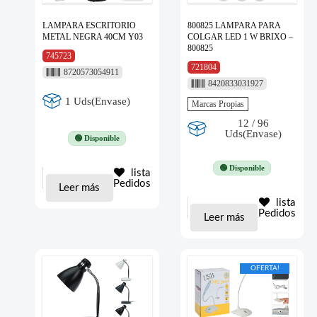
LAMPARA ESCRITORIO
800825 LAMPARA PARA
METAL NEGRA 40CM Y03
COLGAR LED 1 W BRIXO –
800825
745723
721804
8720573054911
8420833031927
1 Uds(Envase)
Marcas Propias
12 / 96
Uds(Envase)
🟢 Disponible
🟢 Disponible
lista
Pedidos
Leer más
lista
Pedidos
Leer más
OFERTA!