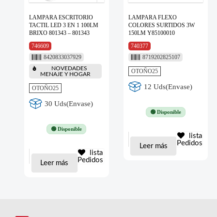
LAMPARA ESCRITORIO
LAMPARA FLEXO
TACTIL LED 3 EN 1 100LM
COLORES SURTIDOS 3W
BRIXO 801343 – 801343
150LM Y85100010
746609
740377
8420833037929
8719202825107
NOVEDADES
OTOÑO25
MENAJE Y HOGAR
12 Uds(Envase)
OTOÑO25
30 Uds(Envase)
🟢 Disponible
🟢 Disponible
lista
Pedidos
Leer más
lista
Pedidos
Leer más