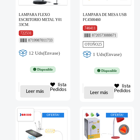
LAMPARA FLEXO
LAMPARA DE MESA USB
ESCRITORIO METAL Y01
FC4500460
33CM.
746411
722531
8720573088671
8719987011733
OTOÑO25
12 Uds(Envase)
1 Uds(Envase)
🟢 Disponible
🟢 Disponible
lista
lista
Pedidos
Pedidos
Leer más
Leer más
OFERTA!
OFERTA!