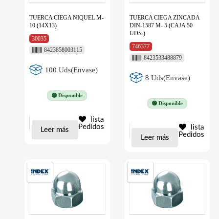
TUERCA CIEGA NIQUEL M-
TUERCA CIEGA ZINCADA
10 (14X13)
DIN-1587 M- 5 (CAJA 50
UDS.)
30035
746377
8423858003115
8423533488879
100 Uds(Envase)
8 Uds(Envase)
🟢 Disponible
🟢 Disponible
lista
Pedidos
lista
Leer más
Pedidos
Leer más