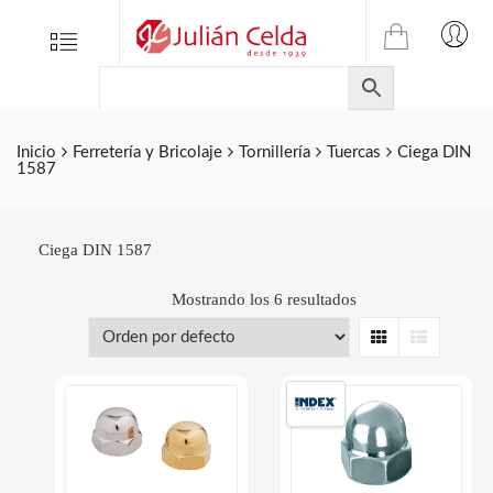
TIENDA
Tienda
Menu
0
ONLINE
Folletos
DE
Marcas
JULIAN
CELDA
Contacto
Inicio
Ferretería y Bricolaje
Tornillería
Tuercas
Ciega DIN
1587
S.L.
Productos
de
ferretería.
Ciega DIN 1587
Mostrando los 6 resultados
Grid
List