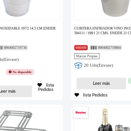
NOXIDABLE 197/2 14.5 CM ENEIDE
CUBITERA ENFRIADOR VINO IN
504111 / 198/1 21 CMS. ENEIDE 21 
8904002719736
660449
8904002719804
Marcas Propias
s(Envase)
20 Uds(Envase)
🔴 No disponible
Leer más
lista
Pedidos
Leer más
lista Pedidos