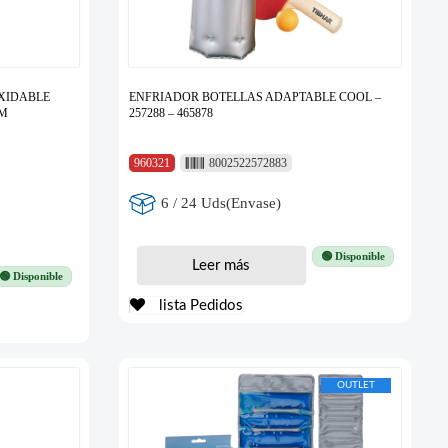
OXIDABLE
ENFRIADOR BOTELLAS ADAPTABLE COOL –
CM
257288 – 465878
960321
8002522572883
6 / 24 Uds(Envase)
🟢 Disponible
Leer más
🟢 Disponible
lista Pedidos
OUTLET