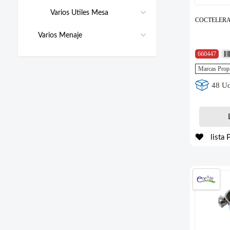
Varios Utiles Mesa
COCTELERA
Varios Menaje
660447
Marcas Prop
48 Ud
lista 