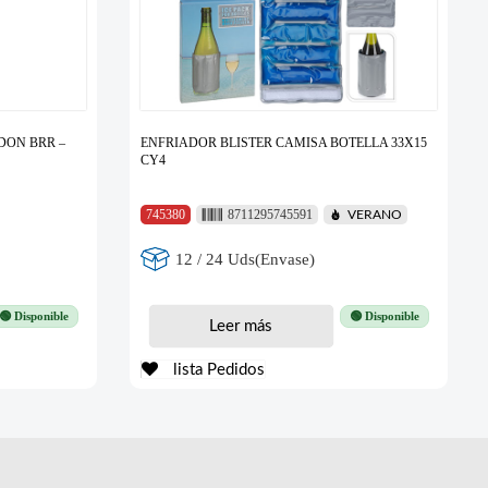
DON BRR –
ENFRIADOR BLISTER CAMISA BOTELLA 33X15
CY4
745380
8711295745591
VERANO
12 / 24 Uds(Envase)
🟢 Disponible
🟢 Disponible
Leer más
lista Pedidos