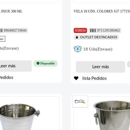
 INOX 500 ML
VELA 18 UDS. COLORES S37 17715
8904002719644
658834
8711295300462
OUTLET DESTACADOS
ias
s(Envase)
18 Uds(Envase)
🟢 Disponible
Leer más
Leer más
Pedidos
lista Pedidos