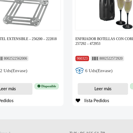
L EXTENSIBLE – 256200 – 222818
ENFRIADOR BOTELLAS CON COR
257292 – 472953
8002522562006
960323
8002522572920
72 Uds(Envase)
6 Uds(Envase)
🟢 Disponible
Leer más
Leer más
Pedidos
lista Pedidos