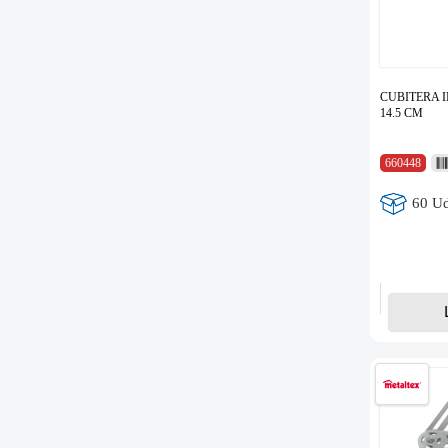
CUBITERA I
14.5 CM
660448
60 Ud