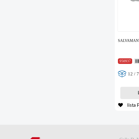
SALVAMANTE
950937
12 / 
lista 