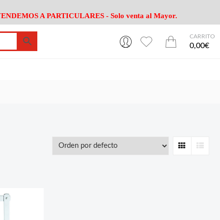
ENDEMOS A PARTICULARES - Solo venta al Mayor.
CARRITO
0
0
esa
Riego
Mobiliario
0,00€
es Cocina
Herramientas Jardín
Maquinaria Jardín
Cultivo
Camping
ción
Piscina
Animales
Agrotextiles
enaje
Varios Jardin
esa
Riego
Mobiliario
Grid
List
es Cocina
Herramientas Jardín
Maquinaria Jardín
Cultivo
Camping
ción
Piscina
Animales
Agrotextiles
enaje
Varios Jardin