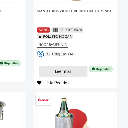
9
MANTEL INDIVIDUAL ROUND DIA 38 CM NB1
745383
8719987815430
FOLLETO HOGAR
HOGARyMENAJE
32 Uds(Envase)
🟢 Disponible
🟢 Disponible
Leer más
lista Pedidos