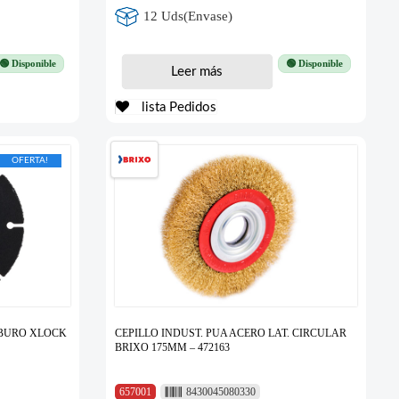
12 Uds(Envase)
🟢 Disponible
🟢 Disponible
Leer más
lista Pedidos
OFERTA!
RBURO XLOCK
CEPILLO INDUST. PUA ACERO LAT. CIRCULAR
BRIXO 175MM – 472163
657001
8430045080330