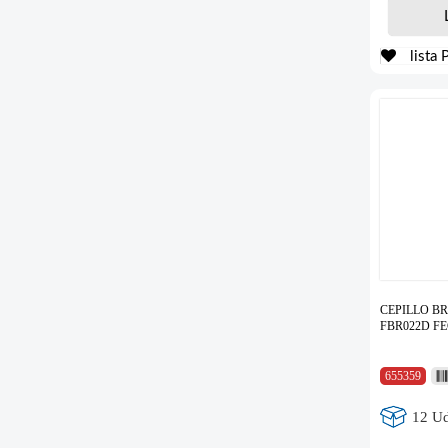
lista 
CEPILLO B
FBR022D FEC
655359
12 Ud