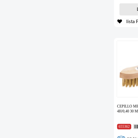
lista 
CEPILLO M
4H/0,40 30 
655362