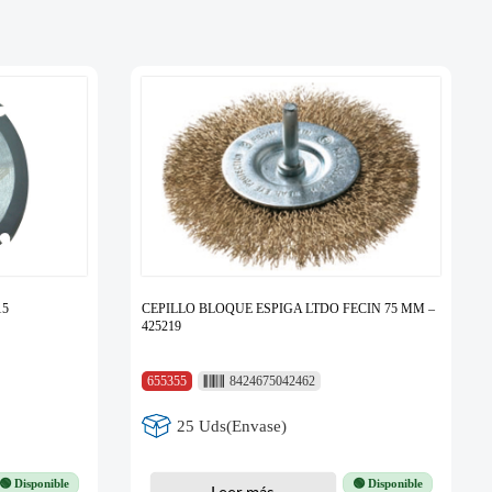
15
CEPILLO BLOQUE ESPIGA LTDO FECIN 75 MM –
425219
655355
8424675042462
25 Uds(Envase)
🟢 Disponible
🟢 Disponible