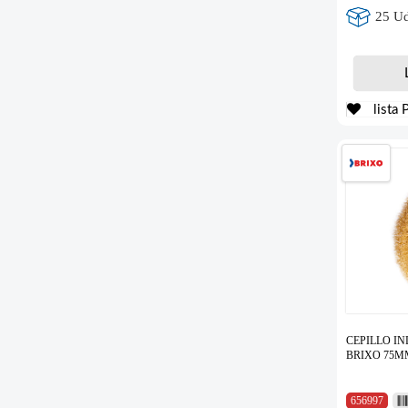
25 Ud
lista 
CEPILLO IN
BRIXO 75MM
656997