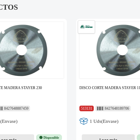
CTOS
TE MADERA STAYER 230
DISCO CORTE MADERA STAYER 1
8427648887459
513131
8427648189706
(Envase)
1 Uds(Envase)
🟢 Disponible