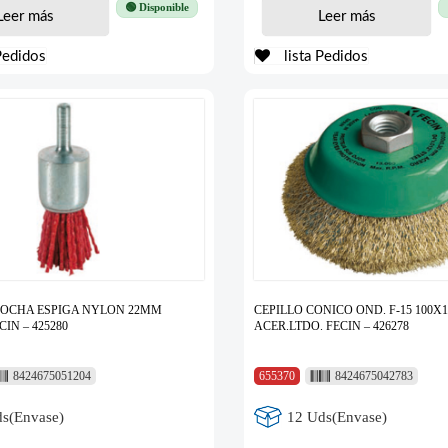
🟢 Disponible
Leer más
Leer más
Pedidos
lista Pedidos
ROCHA ESPIGA NYLON 22MM
CEPILLO CONICO OND. F-15 100X1
IN – 425280
ACER.LTDO. FECIN – 426278
8424675051204
655370
8424675042783
s(Envase)
12 Uds(Envase)