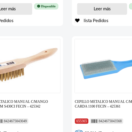
🟢 Disponible
Leer más
Leer más
Pedidos
lista Pedidos
ETALICO MANUAL C/MANGO
CEPILLO METALICO MANUAL C
MM S430CI FECIN – 425342
CARDA 1100 FECIN – 425361
8424675043049
655365
8424675043568