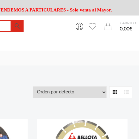
ENDEMOS A PARTICULARES - Solo venta al Mayor.
CARRITO
0
0
esa
Riego
Mobiliario
0,00€
es Cocina
Herramientas Jardín
Maquinaria Jardín
Cultivo
Camping
ción
Piscina
Animales
Agrotextiles
enaje
Varios Jardin
esa
Riego
Mobiliario
Grid
List
es Cocina
Herramientas Jardín
Maquinaria Jardín
Cultivo
Camping
ción
Piscina
Animales
Agrotextiles
enaje
Varios Jardin