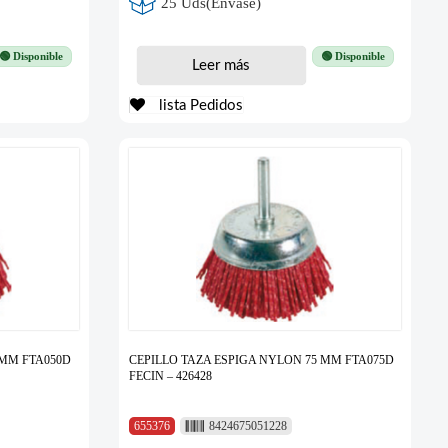
25 Uds(Envase)
🟢 Disponible
🟢 Disponible
Leer más
lista Pedidos
 MM FTA050D
CEPILLO TAZA ESPIGA NYLON 75 MM FTA075D
FECIN – 426428
655376
8424675051228