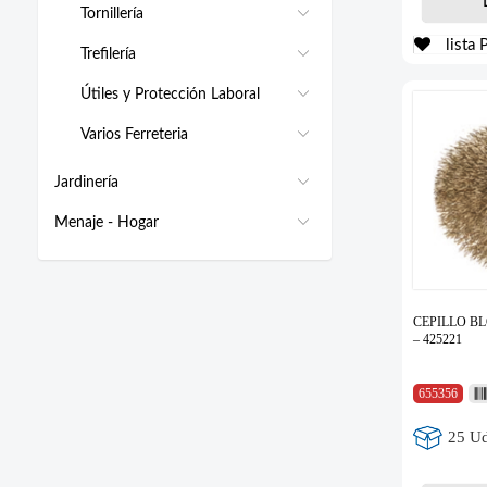
Tornillería
lista 
Trefilería
Útiles y Protección Laboral
Varios Ferreteria
Jardinería
Menaje - Hogar
CEPILLO BL
– 425221
655356
25 Ud