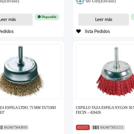
s(Envase)
60 Uds(Envase)
🟢 Disponible
Leer más
Leer más
Pedidos
lista Pedidos
ZA ESPIGA LTDO. 75 MM TA7530D
CEPILLO TAZA ESPIGA NYLON 50
437
FECIN – 426426
8424675043810
655375
8424675051211