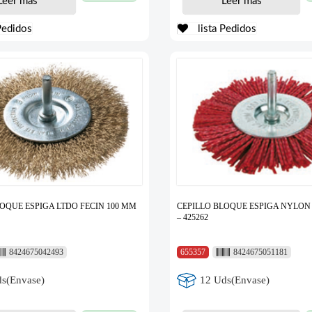
Leer más
Leer más
Pedidos
lista Pedidos
OQUE ESPIGA LTDO FECIN 100 MM
CEPILLO BLOQUE ESPIGA NYLON
– 425262
8424675042493
655357
8424675051181
s(Envase)
12 Uds(Envase)