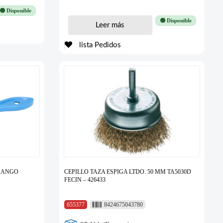
🟢 Disponible
🟢 Disponible
Leer más
lista Pedidos
/MANGO
CEPILLO TAZA ESPIGA LTDO. 50 MM TA5030D
FECIN – 426433
655377
8424675043780