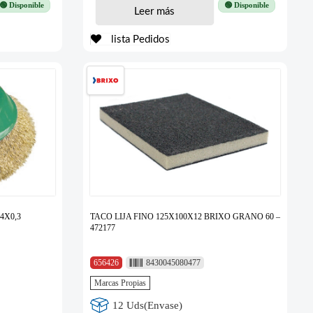
🟢 Disponible
🟢 Disponible
Leer más
lista Pedidos
4X0,3
TACO LIJA FINO 125X100X12 BRIXO GRANO 60 –
472177
656426
8430045080477
Marcas Propias
12 Uds(Envase)