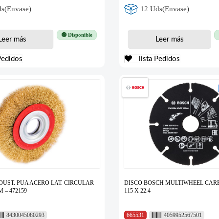
s(Envase)
12 Uds(Envase)
🟢 Disponible
Leer más
Leer más
Pedidos
lista Pedidos
DUST. PUA ACERO LAT. CIRCULAR
DISCO BOSCH MULTIWHEEL CA
 – 472159
115 X 22.4
8430045080293
665531
4059952567501