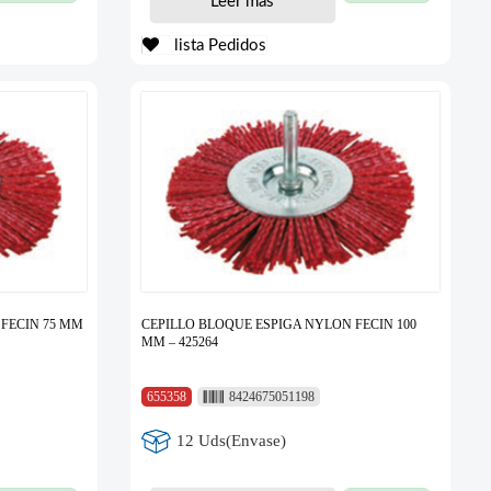
Leer más
lista Pedidos
 FECIN 75 MM
CEPILLO BLOQUE ESPIGA NYLON FECIN 100
MM – 425264
655358
8424675051198
12 Uds(Envase)