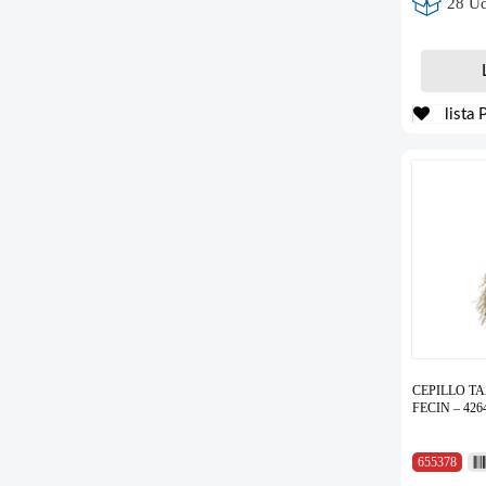
28 Ud
lista 
CEPILLO TA
FECIN – 426
655378