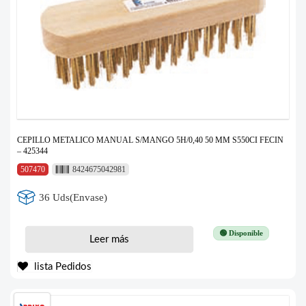
CEPILLO METALICO MANUAL S/MANGO 5H/0,40 50 MM S550CI FECIN
– 425344
507470
8424675042981
36 Uds(Envase)
🟢 Disponible
Leer más
lista Pedidos