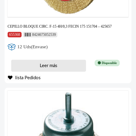
CEPILLO BLOQUE CIRC. F-15 4H/0,3 FECIN 175 151704 – 425657
655368
8424675052539
12 Uds(Envase)
🟢 Disponible
Leer más
lista Pedidos