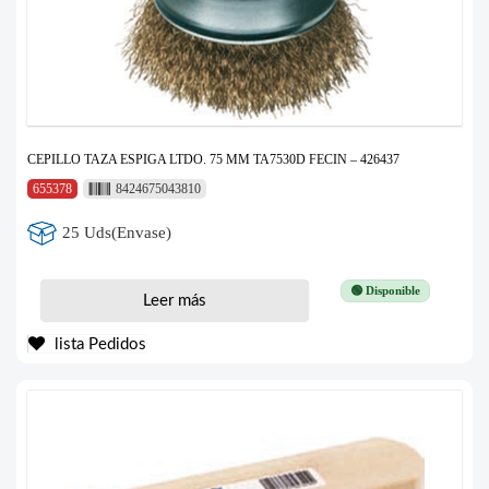
CEPILLO TAZA ESPIGA LTDO. 75 MM TA7530D FECIN – 426437
655378
8424675043810
25 Uds(Envase)
🟢 Disponible
Leer más
lista Pedidos