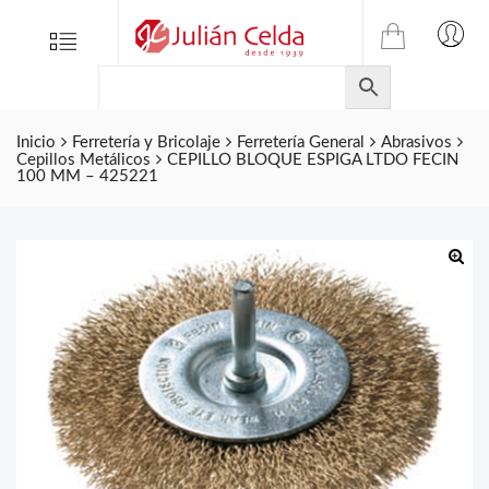
TIENDA
Tienda
Menu
0
ONLINE
Folletos
DE
Marcas
JULIAN
CELDA
Inicio
Ferretería y Bricolaje
Ferretería General
Abrasivos
Contacto
Cepillos Metálicos
CEPILLO BLOQUE ESPIGA LTDO FECIN
S.L.
100 MM – 425221
Productos
de
ferretería.
🔍