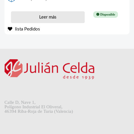
🟢 Disponible
Leer más
lista Pedidos
Calle D, Nave 1,
Polígono Industrial El Oliveral,
46394 Riba-Roja de Turia (Valencia)