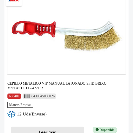
CEPILLO METALICO VIP MANUAL LATONADO SPID BRIXO
M/PLASTICO – 472132
656401
8430045080026
Marcas Propias
12 Uds(Envase)
🟢 Disponible
Leer más