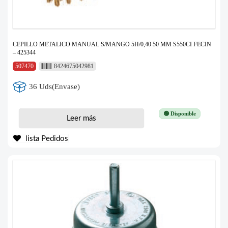
CEPILLO METALICO MANUAL S/MANGO 5H/0,40 50 MM S550CI FECIN
– 425344
507470
8424675042981
36 Uds(Envase)
🟢 Disponible
Leer más
lista Pedidos