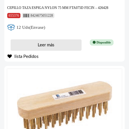
CEPILLO TAZA ESPIGA NYLON 75 MM FTA075D FECIN – 426428
655376
8424675051228
12 Uds(Envase)
🟢 Disponible
Leer más
lista Pedidos