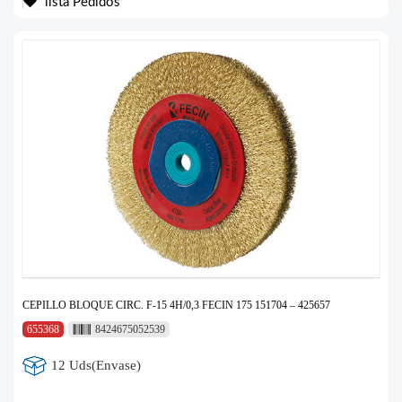
lista Pedidos
CEPILLO BLOQUE CIRC. F-15 4H/0,3 FECIN 175 151704 – 425657
655368
8424675052539
12 Uds(Envase)