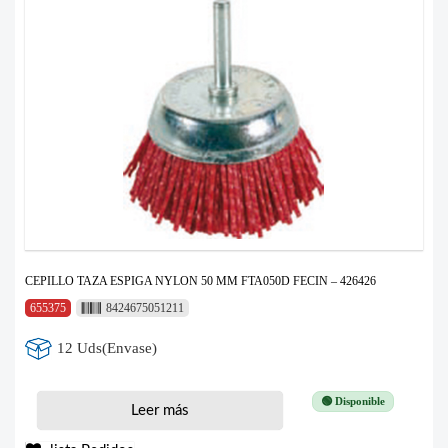
CEPILLO TAZA ESPIGA NYLON 50 MM FTA050D FECIN – 426426
655375
8424675051211
12 Uds(Envase)
🟢 Disponible
Leer más