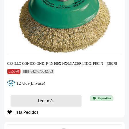
CEPILLO CONICO OND. F-15 100X14X0,3 ACER.LTDO. FECIN – 426278
655370
8424675042783
12 Uds(Envase)
🟢 Disponible
Leer más
lista Pedidos