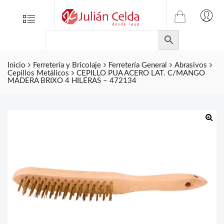
TIENDA
Tienda
Menu
0
ONLINE
Folletos
DE
Marcas
JULIAN
CELDA
Inicio
Ferretería y Bricolaje
Ferretería General
Abrasivos
Contacto
Cepillos Metálicos
CEPILLO PUA ACERO LAT. C/MANGO
S.L.
MADERA BRIXO 4 HILERAS – 472134
Productos
de
ferretería.
🔍