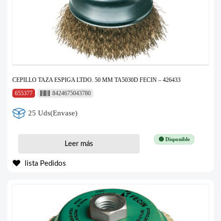
CEPILLO TAZA ESPIGA LTDO. 50 MM TA5030D FECIN – 426433
655377
8424675043780
25 Uds(Envase)
🟢 Disponible
Leer más
lista Pedidos