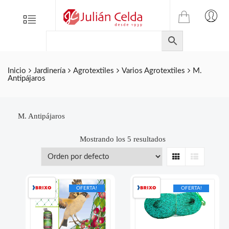
TIENDA
Tienda
Menu
0
ONLINE
Folletos
DE
Marcas
JULIAN
CELDA
Contacto
Inicio
Jardinería
Agrotextiles
Varios Agrotextiles
M.
Antipájaros
S.L.
Productos
de
ferretería.
M. Antipájaros
Mostrando los 5 resultados
Grid
List
OFERTA!
OFERTA!