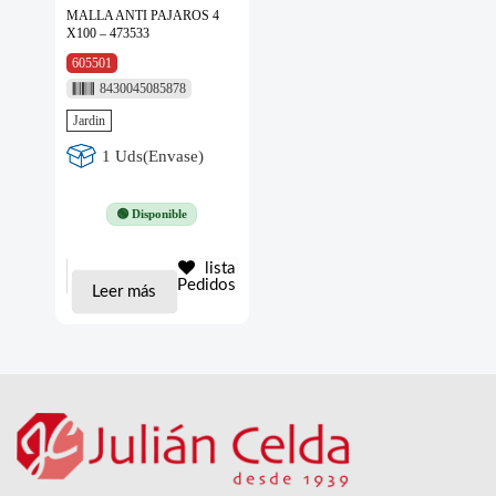
MALLA ANTI PAJAROS 4
X100 – 473533
605501
8430045085878
Jardin
1 Uds(Envase)
🟢 Disponible
lista
Pedidos
Leer más