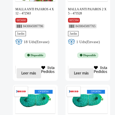
MALLA ANTI PAJAROS 4 X
MALLA ANTI PAJAROS 2 X
12 – 472563
5 – 473528
605660
605594
8430045097796
8430045097765
Jardin
Jardin
18 Uds(Envase)
1 Uds(Envase)
🟢 Disponible
🟢 Disponible
lista
lista
Pedidos
Pedidos
Leer más
Leer más
OFERTA!
OFERTA!