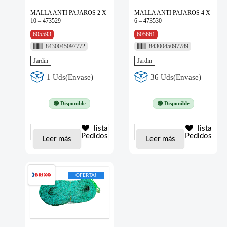
MALLA ANTI PAJAROS 2 X
MALLA ANTI PAJAROS 4 X
10 – 473529
6 – 473530
605593
605661
8430045097772
8430045097789
Jardin
Jardin
1 Uds(Envase)
36 Uds(Envase)
🟢 Disponible
🟢 Disponible
lista
lista
Pedidos
Pedidos
Leer más
Leer más
OFERTA!