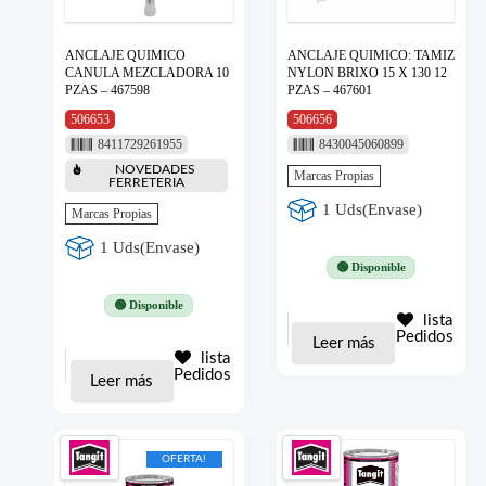
ANCLAJE QUIMICO
ANCLAJE QUIMICO: TAMIZ
CANULA MEZCLADORA 10
NYLON BRIXO 15 X 130 12
PZAS – 467598
PZAS – 467601
506653
506656
8411729261955
8430045060899
NOVEDADES
Marcas Propias
FERRETERIA
1 Uds(Envase)
Marcas Propias
1 Uds(Envase)
🟢 Disponible
🟢 Disponible
lista
Pedidos
Leer más
lista
Pedidos
Leer más
OFERTA!