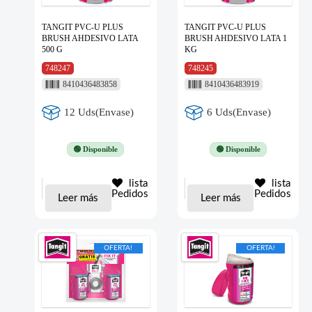
TANGIT PVC-U PLUS
TANGIT PVC-U PLUS
BRUSH AHDESIVO LATA
BRUSH AHDESIVO LATA 1
500 G
KG
748247
748245
8410436483858
8410436483919
12 Uds(Envase)
6 Uds(Envase)
🟢 Disponible
🟢 Disponible
lista
lista
Pedidos
Pedidos
Leer más
Leer más
OFERTA!
OFERTA!