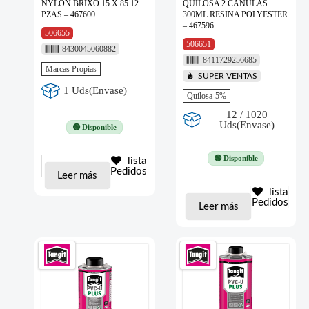
NYLON BRIXO 15 X 85 12
QUILOSA 2 CANULAS
PZAS – 467600
300ML RESINA POLYESTER
– 467596
506655
506651
8430045060882
8411729256685
Marcas Propias
SUPER VENTAS
1 Uds(Envase)
Quilosa-5%
12 / 1020
Uds(Envase)
🟢 Disponible
🟢 Disponible
lista
Pedidos
Leer más
lista
Pedidos
Leer más