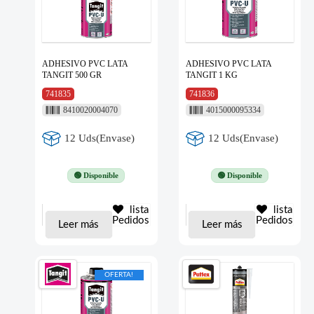
ADHESIVO PVC LATA
ADHESIVO PVC LATA
TANGIT 500 GR
TANGIT 1 KG
741835
741836
8410020004070
4015000095334
12 Uds(Envase)
12 Uds(Envase)
🟢 Disponible
🟢 Disponible
lista
lista
Pedidos
Pedidos
Leer más
Leer más
OFERTA!