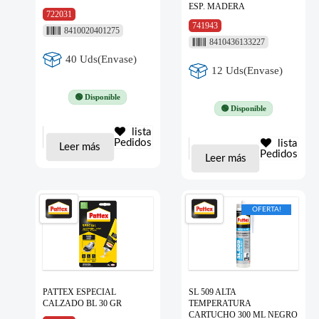
ESP. MADERA
722031
741943
8410020401275
8410436133227
40 Uds(Envase)
12 Uds(Envase)
🟢 Disponible
🟢 Disponible
lista
Pedidos
lista
Leer más
Pedidos
Leer más
OFERTA!
PATTEX ESPECIAL
SL 509 ALTA
CALZADO BL 30 GR
TEMPERATURA
CARTUCHO 300 ML NEGRO