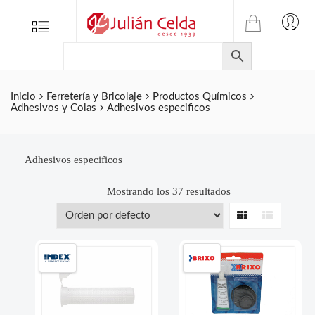
TIENDA
Tienda
Menu
0
ONLINE
Folletos
DE
Marcas
JULIAN
CELDA
Contacto
Inicio
Ferretería y Bricolaje
Productos Químicos
Adhesivos y Colas
Adhesivos especificos
S.L.
Productos
de
ferretería.
Adhesivos especificos
Mostrando los 37 resultados
Grid
List