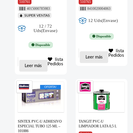
510761
510765
4015000785983
8410020004063
SUPER VENTAS
12 Uds(Envase)
12 / 72
Uds(Envase)
🟢 Disponible
🟢 Disponible
lista
Pedidos
Leer más
lista
Pedidos
Leer más
OFERTA!
SINTEX PVC-U ADHESIVO
TANGIT PVC-U
ESPECIAL TUBO 125 ML –
LIMPIADOR LATA 0,5 L
101886