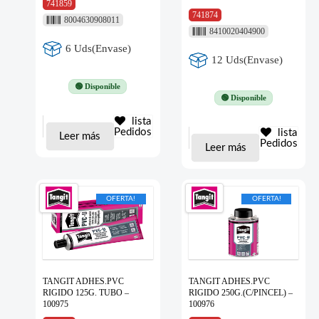
741859
741874
8004630908011
8410020404900
6 Uds(Envase)
12 Uds(Envase)
🟢 Disponible
🟢 Disponible
lista
Pedidos
lista
Leer más
Pedidos
Leer más
OFERTA!
OFERTA!
TANGIT ADHES.PVC
TANGIT ADHES.PVC
RIGIDO 125G. TUBO –
RIGIDO 250G.(C/PINCEL) –
100975
100976