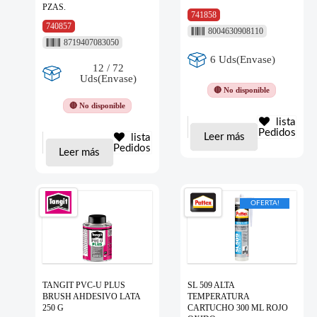
PZAS.
741858
740857
8004630908110
8719407083050
6 Uds(Envase)
12 / 72
Uds(Envase)
🔴 No disponible
🔴 No disponible
lista
Pedidos
Leer más
lista
Pedidos
Leer más
OFERTA!
TANGIT PVC-U PLUS
SL 509 ALTA
BRUSH AHDESIVO LATA
TEMPERATURA
250 G
CARTUCHO 300 ML ROJO