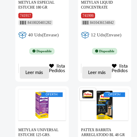
METYLAN ESPECIAL
METYLAN LIQUID
ESTUCHE 180 GR
CONCENTRATE
741917
741906
8410020401282
8410436134842
40 Uds(Envase)
12 Uds(Envase)
🟢 Disponible
🟢 Disponible
lista
lista
Pedidos
Pedidos
Leer más
Leer más
OFERTA!
OFERTA!
METYLAN UNIVERSAL
PATTEX BARRITA
ESTUCHE 125 GRS.
ARREGLATODO BL 48 GR