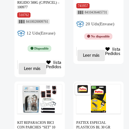
RIGIDO 500G (C/PINCEL) –
741957
100977
8410436465731
510762
8410020009761
20 Uds(Envase)
12 Uds(Envase)
🔴 No disponible
🟢 Disponible
lista
Pedidos
Leer más
lista
Pedidos
Leer más
KIT REPARACION BICI
PATTEX ESPECIAL
CON PARCHES “SET” 10
PLASTICOS BL 30 GR