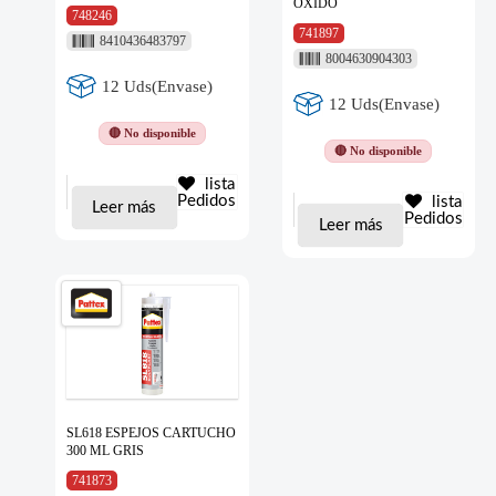
OXIDO
748246
741897
8410436483797
8004630904303
12 Uds(Envase)
12 Uds(Envase)
🔴 No disponible
🔴 No disponible
lista
Pedidos
lista
Leer más
Pedidos
Leer más
SL618 ESPEJOS CARTUCHO
300 ML GRIS
741873