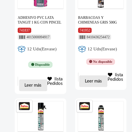
ADHESIVO PVC LATA
BARBACOAS Y
TANGIT 1 KG CON PINCEL
CHIMENEAS GRIS 500G
741837
741952
4015000094917
8410436254472
12 Uds(Envase)
12 Uds(Envase)
🔴 No disponible
🟢 Disponible
lista
lista
Pedidos
Leer más
Pedidos
Leer más