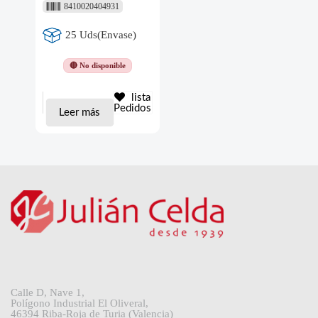
8410020404931
25 Uds(Envase)
🔴 No disponible
lista
Pedidos
Leer más
Calle D, Nave 1,
Polígono Industrial El Oliveral,
46394 Riba-Roja de Turia (Valencia)