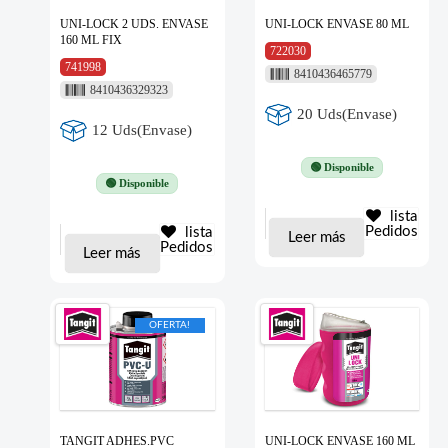
UNI-LOCK 2 UDS. ENVASE
UNI-LOCK ENVASE 80 ML
160 ML FIX
722030
741998
8410436465779
8410436329323
20 Uds(Envase)
12 Uds(Envase)
🟢 Disponible
🟢 Disponible
lista
Pedidos
lista
Leer más
Pedidos
Leer más
OFERTA!
TANGIT ADHES.PVC
UNI-LOCK ENVASE 160 ML