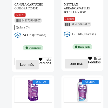
CANULA CARTUCHO
METYLAN
QUILOSA T034280
ARRANCAPAPELES
BOTELLA 500GR
721179
741916
8411729342807
8004630912087
Quilosa-5%
12 Uds(Envase)
24 Uds(Envase)
🟢 Disponible
🟢 Disponible
lista
lista
Pedidos
Pedidos
Leer más
Leer más
OFERTA!
OFERTA!