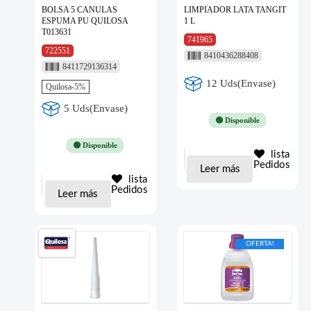
BOLSA 5 CANULAS
LIMPIADOR LATA TANGIT
ESPUMA PU QUILOSA
1 L
T013631
741965
722551
8410436288408
8411729136314
12 Uds(Envase)
Quilosa-5%
5 Uds(Envase)
🟢 Disponible
🟢 Disponible
lista
Pedidos
Leer más
lista
Pedidos
Leer más
OFERTA!