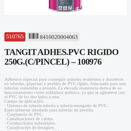
510765
8410020004063
TANGIT ADHES.PVC RIGIDO
250G.(C/PINCEL) – 100976
Adhesivo especial para conseguir uniones resistentes y duraderas
en tuberías, planchas y perfiles de PVC rígido. Adecuado para unir
tuberías sometidas a presión. La elevada resistencia deriva de su
funcionamiento como soldadura química, ya que se aglomera con
el PVC de los dos lados a unir.
Campo de aplicación:
· Uniones de tubería-tubería y tubería-manguito de PVC.
Especialmente diseñado para tuberías de presión.
· Carpintería de PVC.
· Canalizaciones de cables.
· Conducciones industriales.
· Canalización de desagües.