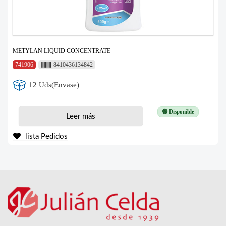
METYLAN LIQUID CONCENTRATE
741906
8410436134842
12 Uds(Envase)
🟢 Disponible
Leer más
lista Pedidos