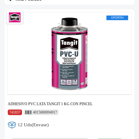
OFERTA!
ADHESIVO PVC LATA TANGIT 1 KG CON PINCEL
741837
4015000094917
12 Uds(Envase)