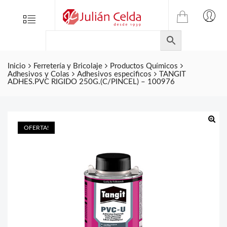
TIENDA
Tienda
Menu
0
ONLINE
Folletos
DE
Marcas
JULIAN
CELDA
Inicio
Ferretería y Bricolaje
Productos Químicos
Contacto
Adhesivos y Colas
Adhesivos especificos
TANGIT
S.L.
ADHES.PVC RIGIDO 250G.(C/PINCEL) – 100976
Productos
de
ferretería.
OFERTA!
🔍