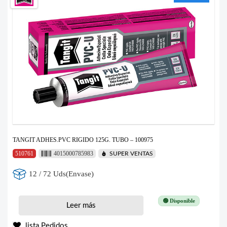
TANGIT ADHES.PVC RIGIDO 125G. TUBO – 100975
510761
4015000785983
SUPER VENTAS
12 / 72 Uds(Envase)
🟢 Disponible
Leer más
lista Pedidos