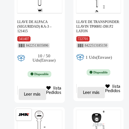
LLAVE DE ALPACA
LLAVE DE TRANSPONDER:
(SEGURIDAD) KA-3 –
LLAVIN TP00HU-DH.P2
121415
LATON
541407
722701
8422513035096
8422513185159
10 / 50
1 Uds(Envase)
Uds(Envase)
🟢 Disponible
🟢 Disponible
lista
lista
Pedidos
Pedidos
Leer más
Leer más