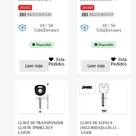
541411
541410
8422513035126
8422513035133
10 / 50
10 / 50
Uds(Envase)
Uds(Envase)
🟢 Disponible
🟢 Disponible
lista
lista
Pedidos
Pedidos
Leer más
Leer más
LLAVE DE TRANSPONDER:
LLAVE DE ALPACA
LLAVIN TP00KI-2D.P
(SEGURIDAD) LIN-13 –
LATON
121428