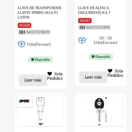
LLAVE DE TRANSPONDER:
LLAVE DE ALPACA
LLAVIN TP00HU-HAA.P1
(SEGURIDAD) KA-7
LATON
541447
663268
8422513125858
8422513238220
10 / 50
Uds(Envase)
Uds(Envase)
🟢 Disponible
🟢 Disponible
lista
lista
Pedidos
Leer más
Pedidos
Leer más