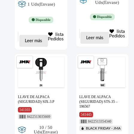
Uds(Envase)
1 Uds(Envase)
🟢 Disponible
🟢 Disponible
lista
lista
Pedidos
Leer más
Pedidos
Leer más
LLAVE DE ALPACA
LLAVE DE ALPACA
(SEGURIDAD) SIX-3.P
(SEGURIDAD) STS-35 –
196567
541103
541445
8422513035669
8422513354340
10 / 50
BLACK FRIDAY - JMA
Uds(Envase)