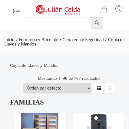
TIENDA
Tienda
Menu
0
ONLINE
Folletos
DE
Marcas
JULIAN
CELDA
Contacto
Inicio
Ferretería y Bricolaje
Cerrajería y Seguridad
Copia de
Llaves y Mandos
S.L.
Productos
de
ferretería.
Copia de Llaves y Mandos
Mostrando 1–90 de 707 resultados
Grid
List
FAMILIAS