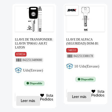
LLAVE DE TRANSPONDER:
LLAVE DE ALPACA
LLAVIN TP00AU-AH.P2
(SEGURIDAD) DOM-B1
LATON
748351
659034
8422513388178
8422513489080
10 Uds(Envase)
Uds(Envase)
🟢 Disponible
🟢 Disponible
lista
Pedidos
lista
Leer más
Pedidos
Leer más