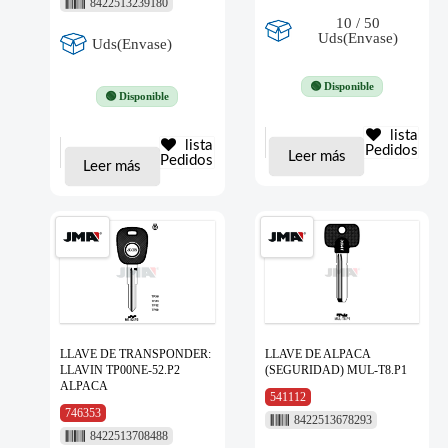
8422513239180
10 / 50
Uds(Envase)
Uds(Envase)
🟢 Disponible
🟢 Disponible
lista
lista
Pedidos
Leer más
Pedidos
Leer más
LLAVE DE TRANSPONDER:
LLAVE DE ALPACA
LLAVIN TP00NE-52.P2
(SEGURIDAD) MUL-T8.P1
ALPACA
541112
746353
8422513678293
8422513708488