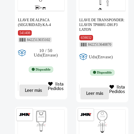
LLAVE DE ALPACA
LLAVE DE TRANSPONDER:
(SEGURIDAD) KA-4
LLAVIN TP00HU-DH.P3
LATON
541408
659032
8422513035102
8422513640870
10 / 50
Uds(Envase)
Uds(Envase)
🟢 Disponible
🟢 Disponible
lista
lista
Pedidos
Leer más
Pedidos
Leer más