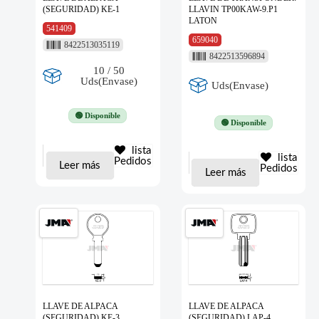
(SEGURIDAD) KE-1
LLAVIN TP00KAW-9.P1
LATON
541409
659040
8422513035119
8422513596894
10 / 50
Uds(Envase)
Uds(Envase)
🟢 Disponible
🟢 Disponible
lista
lista
Pedidos
Leer más
Pedidos
Leer más
LLAVE DE ALPACA
LLAVE DE ALPACA
(SEGURIDAD) KE-3
(SEGURIDAD) LAP-4