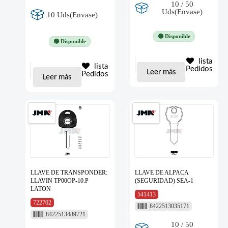
10 / 50
Uds(Envase)
10 Uds(Envase)
🟢 Disponible
🟢 Disponible
lista
lista
Pedidos
Leer más
Pedidos
Leer más
LLAVE DE TRANSPONDER:
LLAVE DE ALPACA
LLAVIN TP00OP-10.P
(SEGURIDAD) SEA-1
LATON
541413
722702
8422513035171
8422513489721
10 / 50