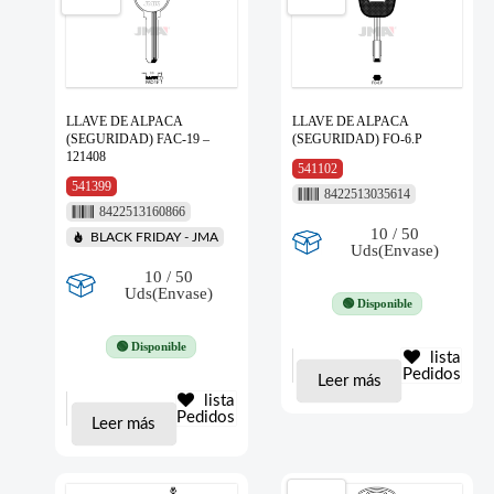
LLAVE DE ALPACA
LLAVE DE ALPACA
(SEGURIDAD) FAC-19 –
(SEGURIDAD) FO-6.P
121408
541102
541399
8422513035614
8422513160866
10 / 50
BLACK FRIDAY - JMA
Uds(Envase)
10 / 50
Uds(Envase)
🟢 Disponible
🟢 Disponible
lista
Pedidos
Leer más
lista
Pedidos
Leer más