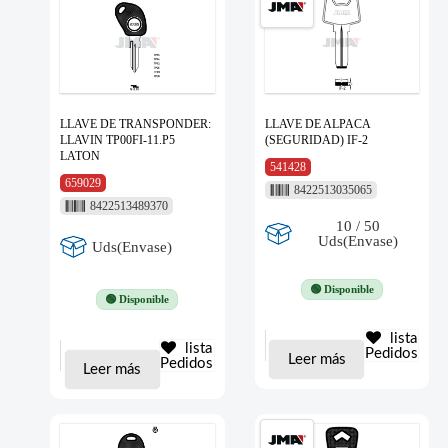
LLAVE DE TRANSPONDER:
LLAVE DE ALPACA
LLAVIN TP00FI-11.P5
(SEGURIDAD) IF-2
LATON
541428
659029
8422513035065
8422513489370
10 / 50
Uds(Envase)
Uds(Envase)
🟢 Disponible
🟢 Disponible
lista
lista
Pedidos
Leer más
Pedidos
Leer más