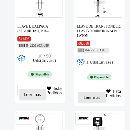
LLAVE DE ALPACA
LLAVE DE TRANSPONDER:
(SEGURIDAD) KA-2
LLAVIN TP00HOND-24.P1
LATON
541406
662016
8422513035089
8422513533431
10 / 50
Uds(Envase)
1 Uds(Envase)
🟢 Disponible
🟢 Disponible
lista
lista
Pedidos
Leer más
Pedidos
Leer más