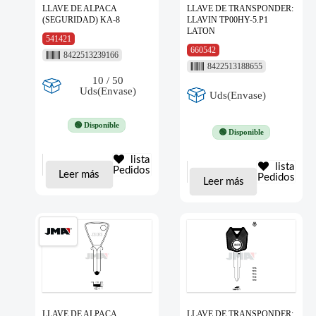
LLAVE DE ALPACA
LLAVE DE TRANSPONDER:
(SEGURIDAD) KA-8
LLAVIN TP00HY-5.P1
LATON
541421
660542
8422513239166
8422513188655
10 / 50
Uds(Envase)
Uds(Envase)
🟢 Disponible
🟢 Disponible
lista
lista
Pedidos
Leer más
Pedidos
Leer más
LLAVE DE ALPACA
LLAVE DE TRANSPONDER: