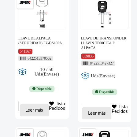
LLAVE DE ALPACA
LLAVE DE TRANSPONDER:
(SEGURIDAD) EZ-DS10PA
LLAVIN TP00CIT-1.P
ALPACA
541367
659035
8422513370562
8422513427327
10 / 50
Uds(Envase)
Uds(Envase)
🟢 Disponible
🟢 Disponible
lista
lista
Pedidos
Leer más
Pedidos
Leer más