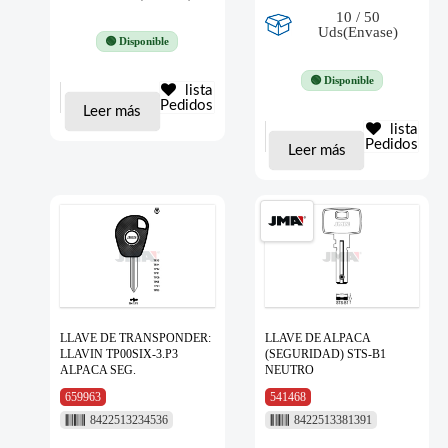
10 / 50
Uds(Envase)
🟢 Disponible
🟢 Disponible
lista
Pedidos
Leer más
lista
Pedidos
Leer más
LLAVE DE TRANSPONDER:
LLAVE DE ALPACA
LLAVIN TP00SIX-3.P3
(SEGURIDAD) STS-B1
ALPACA SEG.
NEUTRO
659963
541468
8422513234536
8422513381391