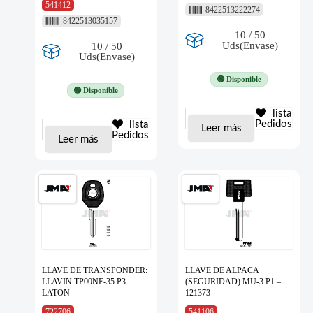
541412
8422513222274
8422513035157
10 / 50
Uds(Envase)
10 / 50
Uds(Envase)
🟢 Disponible
🟢 Disponible
lista
Pedidos
lista
Leer más
Pedidos
Leer más
LLAVE DE TRANSPONDER:
LLAVE DE ALPACA
LLAVIN TP00NE-35.P3
(SEGURIDAD) MU-3.P1 –
LATON
121373
722706
541106