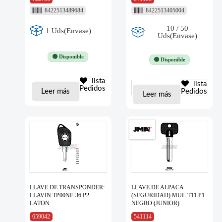
8422513489684
8422513405004
10 / 50
1 Uds(Envase)
Uds(Envase)
🟢 Disponible
🟢 Disponible
lista
lista
Pedidos
Leer más
Pedidos
Leer más
LLAVE DE TRANSPONDER:
LLAVE DE ALPACA
LLAVIN TP00NE-36.P2
(SEGURIDAD) MUL-T11.P1
LATON
NEGRO (JUNIOR)
659042
541114