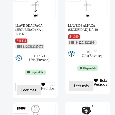
LLAVE DE ALPACA
LLAVE DE ALPACA
(SEGURIDAD) KA-1 –
(SEGURIDAD) KA-10
121412
541939
541405
8422513292864
8422513035072
10 / 50
Uds(Envase)
10 / 50
Uds(Envase)
🟢 Disponible
🟢 Disponible
lista
Pedidos
lista
Leer más
Pedidos
Leer más