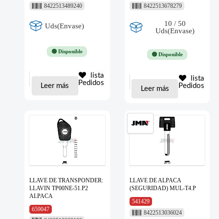
8422513489240
8422513678279
10 / 50
Uds(Envase)
Uds(Envase)
🟢 Disponible
🟢 Disponible
lista
lista
Pedidos
Leer más
Pedidos
Leer más
LLAVE DE TRANSPONDER:
LLAVE DE ALPACA
LLAVIN TP00NE-51.P2
(SEGURIDAD) MUL-T4.P
ALPACA
541429
659047
8422513036024