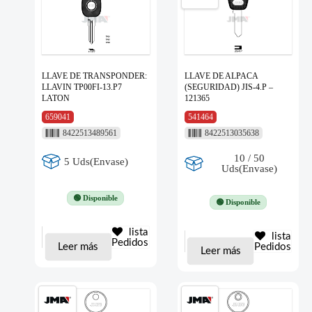
LLAVE DE TRANSPONDER:
LLAVE DE ALPACA
LLAVIN TP00FI-13.P7
(SEGURIDAD) JIS-4.P –
LATON
121365
659041
541464
8422513489561
8422513035638
10 / 50
5 Uds(Envase)
Uds(Envase)
🟢 Disponible
🟢 Disponible
lista
lista
Pedidos
Leer más
Pedidos
Leer más