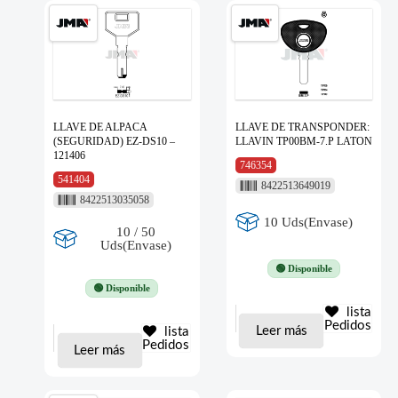
LLAVE DE ALPACA
LLAVE DE TRANSPONDER:
(SEGURIDAD) EZ-DS10 –
LLAVIN TP00BM-7.P LATON
121406
746354
541404
8422513649019
8422513035058
10 Uds(Envase)
10 / 50
Uds(Envase)
🟢 Disponible
🟢 Disponible
lista
Pedidos
Leer más
lista
Pedidos
Leer más