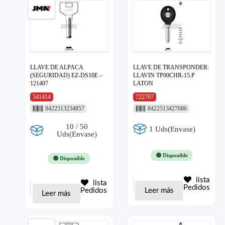
LLAVE DE ALPACA
LLAVE DE TRANSPONDER:
(SEGURIDAD) EZ-DS10E –
LLAVIN TP00CHR-15.P
121407
LATON
541414
722707
8422513234857
8422513427686
10 / 50
1 Uds(Envase)
Uds(Envase)
🟢 Disponible
🟢 Disponible
lista
lista
Pedidos
Pedidos
Leer más
Leer más