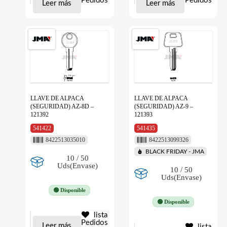
Pedidos
Pedidos
Leer más
Leer más
LLAVE DE ALPACA
LLAVE DE ALPACA
(SEGURIDAD) AZ-8D –
(SEGURIDAD) AZ-9 –
121392
121393
541422
541435
8422513035010
8422513099326
BLACK FRIDAY - JMA
10 / 50
Uds(Envase)
10 / 50
Uds(Envase)
🟢 Disponible
🟢 Disponible
lista
Pedidos
Leer más
lista