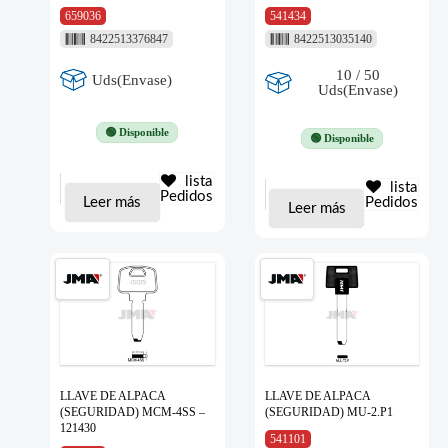
659036
541434
8422513376847
8422513035140
10 / 50
Uds(Envase)
Uds(Envase)
🟢 Disponible
🟢 Disponible
lista
lista
Pedidos
Leer más
Pedidos
Leer más
LLAVE DE ALPACA
LLAVE DE ALPACA
(SEGURIDAD) MCM-4SS –
(SEGURIDAD) MU-2.P1
121430
541101