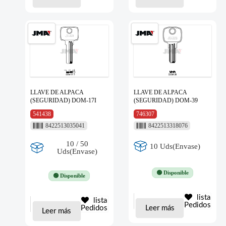
LLAVE DE ALPACA
LLAVE DE ALPACA
(SEGURIDAD) DOM-17I
(SEGURIDAD) DOM-39
541438
746307
8422513035041
8422513318076
10 / 50
10 Uds(Envase)
Uds(Envase)
🟢 Disponible
🟢 Disponible
lista
lista
Pedidos
Pedidos
Leer más
Leer más