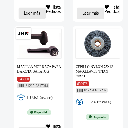
lista
lista
Pedidos
Pedidos
Leer más
Leer más
MANILLA MORDAZA PARA
CEPILLO NYLON 75X13
DAKOTA-SARATOG
MAQ.LLAVES TITAN
MASTER
543000
659678
8422513347618
8422513402287
1 Uds(Envase)
1 Uds(Envase)
🟢 Disponible
🟢 Disponible
lista