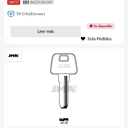
540717
8422513012547
50 Uds(Envase)
🔴 No disponible
Leer más
lista Pedidos