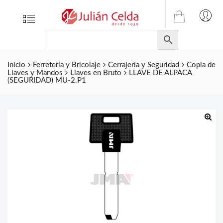
TIENDA
Tienda
Menu
0
ONLINE
Folletos
DE
Marcas
JULIAN
CELDA
Inicio
Ferretería y Bricolaje
Cerrajería y Seguridad
Copia de
Contacto
Llaves y Mandos
Llaves en Bruto
LLAVE DE ALPACA
S.L.
(SEGURIDAD) MU-2.P1
Productos
de
ferretería.
🔍