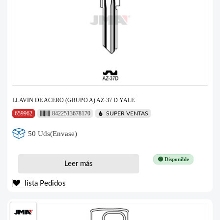
LLAVIN DE ACERO (GRUPO A) AZ-37 D YALE
659962
8422513678170
SUPER VENTAS
50 Uds(Envase)
🟢 Disponible
Leer más
lista Pedidos