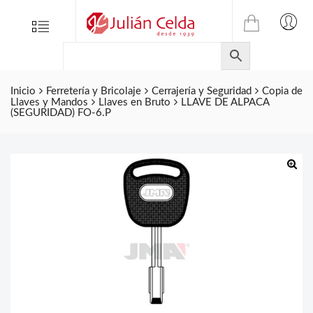
TIENDA
Tienda
Menu
0
ONLINE
Folletos
DE
Marcas
JULIAN
CELDA
Inicio
Ferretería y Bricolaje
Cerrajería y Seguridad
Copia de
Contacto
Llaves y Mandos
Llaves en Bruto
LLAVE DE ALPACA
S.L.
(SEGURIDAD) FO-6.P
Productos
de
ferretería.
🔍