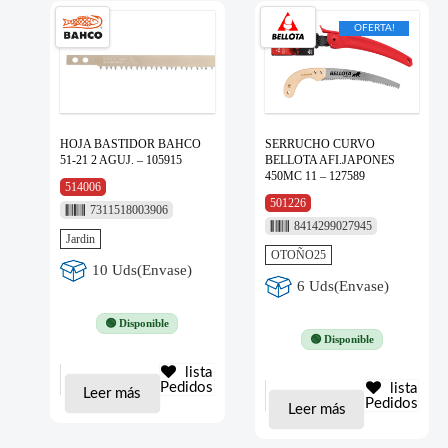
OFERTA!
HOJA BASTIDOR BAHCO
SERRUCHO CURVO
51-21 2 AGUJ. – 105915
BELLOTA AFI.JAPONES
450MC 11 – 127589
514006
501226
7311518003906
8414299027945
Jardin
OTOÑO25
10 Uds(Envase)
6 Uds(Envase)
🟢 Disponible
🟢 Disponible
lista
Pedidos
lista
Leer más
Pedidos
Leer más