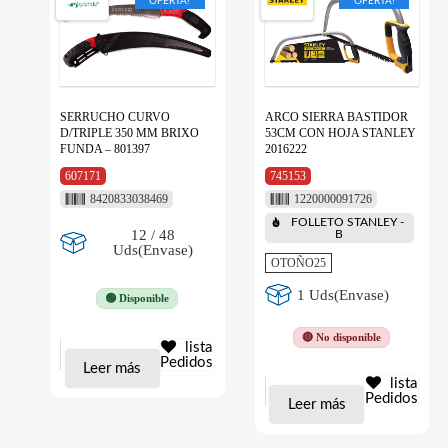
OFERTA!
OFERTA!
SERRUCHO CURVO
ARCO SIERRA BASTIDOR
D/TRIPLE 350 MM BRIXO
53CM CON HOJA STANLEY
FUNDA – 801397
2016222
607171
745153
8420833038469
1220000091726
FOLLETO STANLEY -
12 / 48
B
Uds(Envase)
OTOÑO25
1 Uds(Envase)
🟢 Disponible
🔴 No disponible
lista
Pedidos
Leer más
lista
Pedidos
Leer más