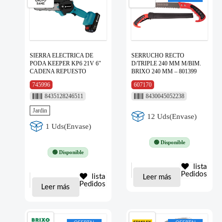
SIERRA ELECTRICA DE
SERRUCHO RECTO
PODA KEEPER KP6 21V 6″
D/TRIPLE 240 MM M/BIM.
CADENA REPUESTO
BRIXO 240 MM – 801399
745996
607170
8435128246511
8430045052238
Jardin
12 Uds(Envase)
1 Uds(Envase)
🟢 Disponible
🟢 Disponible
lista
Pedidos
lista
Leer más
Pedidos
Leer más