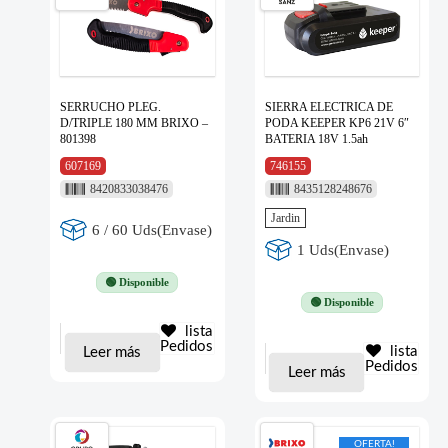
SERRUCHO PLEG.
SIERRA ELECTRICA DE
D/TRIPLE 180 MM BRIXO –
PODA KEEPER KP6 21V 6″
801398
BATERIA 18V 1.5ah
607169
746155
8420833038476
8435128248676
Jardin
6 / 60 Uds(Envase)
1 Uds(Envase)
🟢 Disponible
🟢 Disponible
lista
Pedidos
lista
Leer más
Pedidos
Leer más
OFERTA!