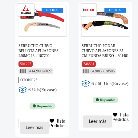
OFERTA!
OFERTA!
SERRUCHO CURVO
SERRUCHO PODAR
BELLOTA AFI.JAPONES
CURVO AFI.JAPONES 35
450MC 13 – 107799
CM FUNDA BRIXO – 801401
501227
746631
8414299028027
8420833038506
OTOÑO25
6 / 60 Uds(Envase)
6 Uds(Envase)
🟢 Disponible
🟢 Disponible
lista
Pedidos
lista
Leer más
Pedidos
Leer más