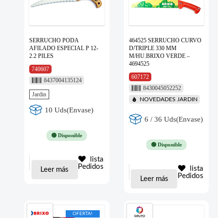
SERRUCHO PODA
464525 SERRUCHO CURVO
AFILADO ESPECIAL P 12-
D/TRIPLE 330 MM
2.2 PILES
M/HU.BRIXO VERDE –
4694525
740607
607172
8437004135124
8430045052252
Jardin
NOVEDADES JARDIN
10 Uds(Envase)
6 / 36 Uds(Envase)
🟢 Disponible
🟢 Disponible
lista
Pedidos
lista
Leer más
Pedidos
Leer más
OFERTA!