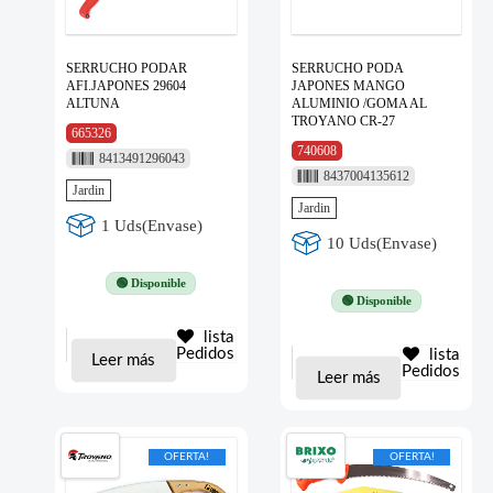
SERRUCHO PODAR
SERRUCHO PODA
AFI.JAPONES 29604
JAPONES MANGO
ALTUNA
ALUMINIO /GOMA AL
TROYANO CR-27
665326
740608
8413491296043
8437004135612
Jardin
Jardin
1 Uds(Envase)
10 Uds(Envase)
🟢 Disponible
🟢 Disponible
lista
Pedidos
lista
Leer más
Pedidos
Leer más
OFERTA!
OFERTA!