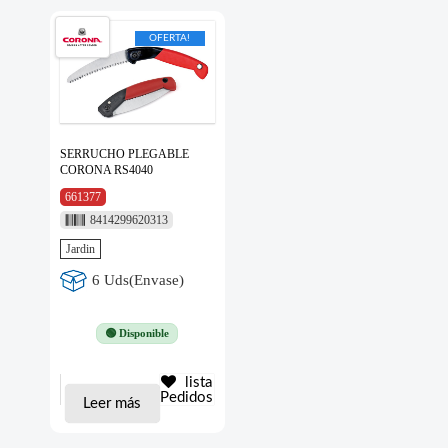
OFERTA!
SERRUCHO PLEGABLE
CORONA RS4040
661377
8414299620313
Jardin
6 Uds(Envase)
🟢 Disponible
lista
Pedidos
Leer más