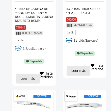
SIERRA DE CADENA DE
HOJA BASTIDOR SIERRA
MANO 18V LXT 100MM
SECA 21″ – 123533
DUC101Z MAKITA CADENA
506960
REPUESTO 100MM
8427142001047
746945
Jardin
0088381597579
12 Uds(Envase)
Jardin
1 Uds(Envase)
🟢 Disponible
🟢 Disponible
lista
Pedidos
Leer más
lista
Pedidos
Leer más
OFERTA!
OFERTA!