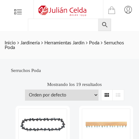
TIENDA
Tienda
Menu
0
ONLINE
Folletos
DE
Marcas
JULIAN
CELDA
Contacto
Inicio
Jardinería
Herramientas Jardín
Poda
Serruchos
Poda
S.L.
Productos
de
ferretería.
Serruchos Poda
Mostrando los 19 resultados
Grid
List