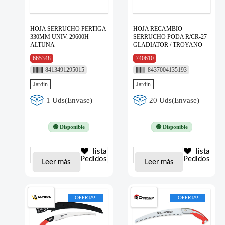
HOJA SERRUCHO PERTIGA
HOJA RECAMBIO
330MM UNIV. 29600H
SERRUCHO PODA R/CR-27
ALTUNA
GLADIATOR / TROYANO
665348
740610
8413491295015
8437004135193
Jardin
Jardin
1 Uds(Envase)
20 Uds(Envase)
🟢 Disponible
🟢 Disponible
lista
lista
Pedidos
Pedidos
Leer más
Leer más
OFERTA!
OFERTA!