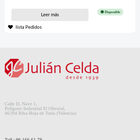
🟢 Disponible
Leer más
lista Pedidos
Calle D, Nave 1,
Polígono Industrial El Oliveral,
46394 Riba-Roja de Turia (Valencia)
Telf.: 96 166 61 78