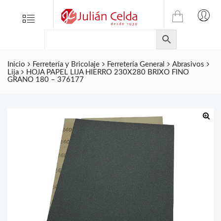
TIENDA
Tienda
Menu
0
ONLINE
Folletos
DE
Marcas
JULIAN
CELDA
Inicio
Ferretería y Bricolaje
Ferretería General
Abrasivos
Contacto
Lija
HOJA PAPEL LIJA HIERRO 230X280 BRIXO FINO
S.L.
GRANO 180 – 376177
Productos
de
ferretería.
🔍