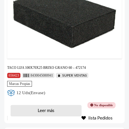
TACO LIJA 100X70X25 BRIXO GRANO 60 – 472174
656423
8430045080941
SUPER VENTAS
Marcas Propias
12 Uds(Envase)
🔴 No disponible
Leer más
lista Pedidos