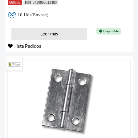
660369
8430863013480
10 Uds(Envase)
🟢 Disponible
Leer más
lista Pedidos