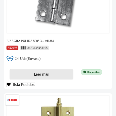
BISAGRA PULIDA 5005 3 – 461384
657096
8423435555105
24 Uds(Envase)
🟢 Disponible
Leer más
lista Pedidos