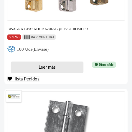
BISAGRA C/PASADOR A-502-12 (61/55) CROMO 53
509268
8435290211041
100 Uds(Envase)
🟢 Disponible
Leer más
lista Pedidos