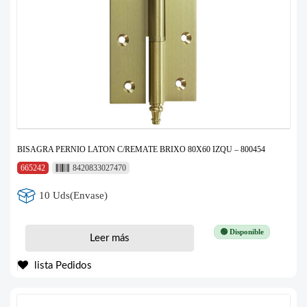
BISAGRA PERNIO LATON C/REMATE BRIXO 80X60 IZQU – 800454
665242
8420833027470
10 Uds(Envase)
🟢 Disponible
Leer más
lista Pedidos