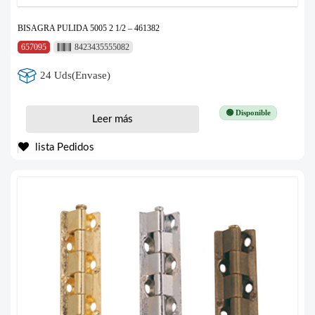
BISAGRA PULIDA 5005 2 1/2 – 461382
657095
8423435555082
24 Uds(Envase)
🟢 Disponible
Leer más
lista Pedidos