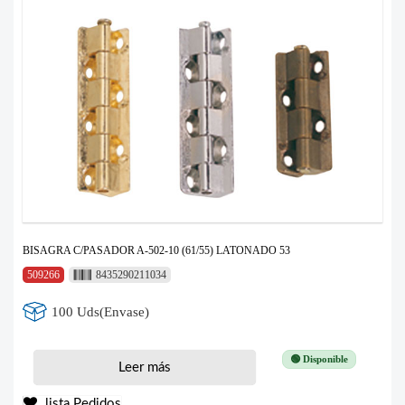
BISAGRA C/PASADOR A-502-10 (61/55) LATONADO 53
509266
8435290211034
100 Uds(Envase)
🟢 Disponible
Leer más
lista Pedidos