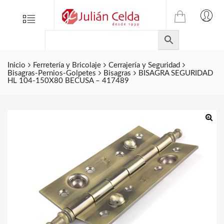
TIENDA
Tienda
Menu
0
ONLINE
Folletos
DE
Marcas
JULIAN
CELDA
Inicio
Ferretería y Bricolaje
Cerrajería y Seguridad
Contacto
Bisagras-Pernios-Golpetes
Bisagras
BISAGRA SEGURIDAD
S.L.
HL 104-150X80 BECUSA – 417489
Productos
de
ferretería.
🔍