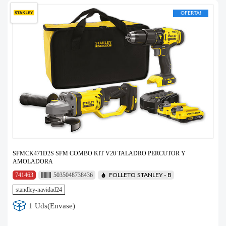
OFERTA!
SFMCK471D2S SFM COMBO KIT V20 TALADRO PERCUTOR Y
AMOLADORA
741463
5035048738436
FOLLETO STANLEY - B
standley-navidad24
1 Uds(Envase)