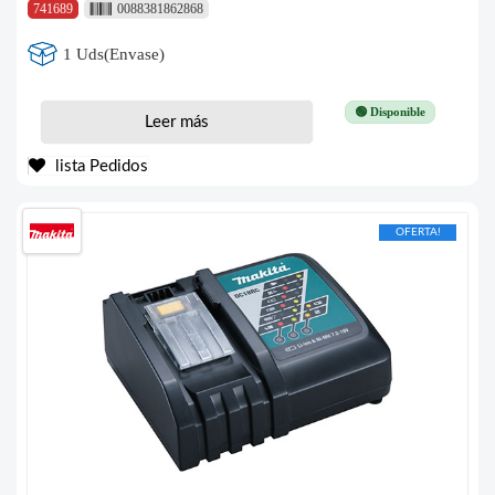
741689
0088381862868
1 Uds(Envase)
🟢 Disponible
Leer más
lista Pedidos
OFERTA!