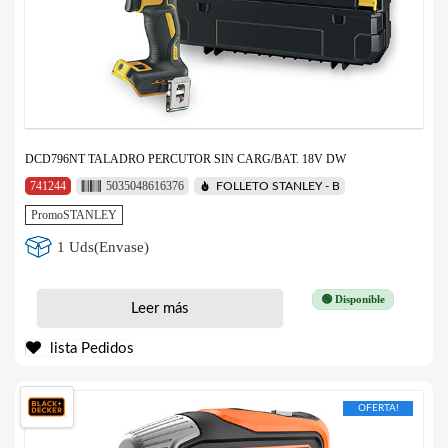
DCD796NT TALADRO PERCUTOR SIN CARG/BAT. 18V DW
741244
5035048616376
FOLLETO STANLEY - B
PromoSTANLEY
1 Uds(Envase)
🟢 Disponible
Leer más
lista Pedidos
OFERTA!