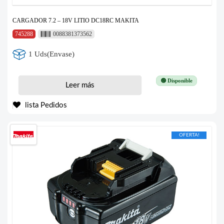
CARGADOR 7.2 – 18V LITIO DC18RC MAKITA
745288
0088381373562
1 Uds(Envase)
🟢 Disponible
Leer más
lista Pedidos
OFERTA!