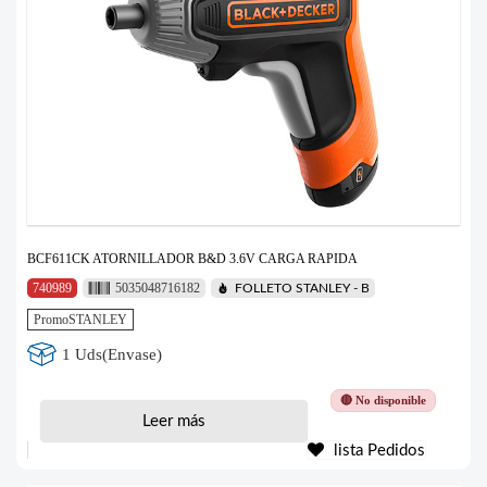
BCF611CK ATORNILLADOR B&D 3.6V CARGA RAPIDA
740989
5035048716182
FOLLETO STANLEY - B
PromoSTANLEY
1 Uds(Envase)
🔴 No disponible
Leer más
lista Pedidos