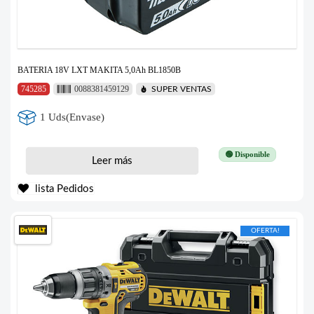
BATERIA 18V LXT MAKITA 5,0Ah BL1850B
745285
0088381459129
SUPER VENTAS
1 Uds(Envase)
🟢 Disponible
Leer más
lista Pedidos
OFERTA!