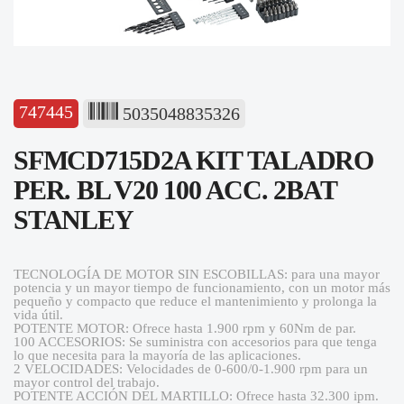
747445
5035048835326
SFMCD715D2A KIT TALADRO
PER. BL V20 100 ACC. 2BAT
STANLEY
TECNOLOGÍA DE MOTOR SIN ESCOBILLAS: para una mayor
potencia y un mayor tiempo de funcionamiento, con un motor más
pequeño y compacto que reduce el mantenimiento y prolonga la
vida útil.
POTENTE MOTOR: Ofrece hasta 1.900 rpm y 60Nm de par.
100 ACCESORIOS: Se suministra con accesorios para que tenga
lo que necesita para la mayoría de las aplicaciones.
2 VELOCIDADES: Velocidades de 0-600/0-1.900 rpm para un
mayor control del trabajo.
POTENTE ACCIÓN DEL MARTILLO: Ofrece hasta 32.300 ipm.