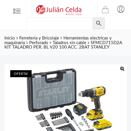
TIENDA
Tienda
Menu
0
ONLINE
Folletos
DE
Marcas
JULIAN
CELDA
Inicio
Ferretería y Bricolaje
Herramientas electricas y
Contacto
maquinaria
Perforado
Taladros sin cable
SFMCD715D2A
S.L.
KIT TALADRO PER. BL V20 100 ACC. 2BAT STANLEY
Productos
de
ferretería.
OFERTA!
🔍