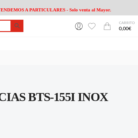
ENDEMOS A PARTICULARES - Solo venta al Mayor.
CARRITO
0
0
esa
Riego
Mobiliario
0,00€
es Cocina
Herramientas Jardín
Maquinaria Jardín
Cultivo
Camping
ción
Piscina
Animales
Agrotextiles
enaje
Varios Jardin
esa
Riego
Mobiliario
IAS BTS-155I INOX
es Cocina
Herramientas Jardín
Maquinaria Jardín
Cultivo
Camping
ción
Piscina
Animales
Agrotextiles
enaje
Varios Jardin