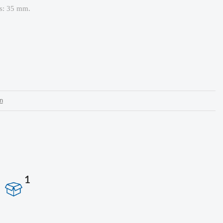
os: 35 mm.
n
1