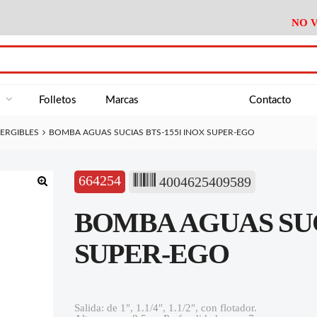
NO V
DA
Medición
Baño
Útiles M
NE
Electricidad
Cocina
Recipient
a
Folletos
Marcas
Contacto
Climatización
Hogar
Limpieza
ERGIBLES
BOMBA AGUAS SUCIAS BTS-155I INOX SUPER-EGO
Tornillería
P.A.E.
Climatiza
AN
Varios Ferreteria
Útiles Cocina
Varios M
A
664254
4004625409589
Material Exposición
Medición
Baño
Útiles M
🔍
BOMBA AGUAS SUC
Electricidad
Cocina
Recipient
Climatización
Hogar
Limpieza
SUPER-EGO
Tornillería
P.A.E.
Climatiza
Varios Ferreteria
Útiles Cocina
Varios M
Salida: de 1″, 1.1/4″, 1.1/2″, con flotador.
Material Exposición