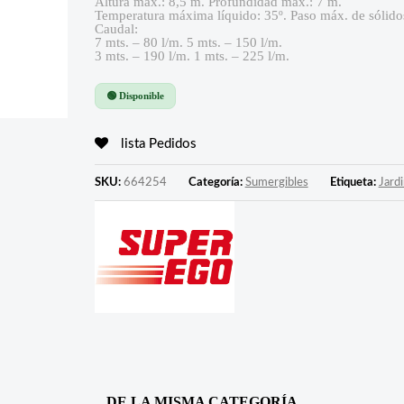
Altura max.: 8,5 m. Profundidad max.: 7 m.
Temperatura máxima líquido: 35º. Paso máx. de sólid
Caudal:
7 mts. – 80 l/m. 5 mts. – 150 l/m.
3 mts. – 190 l/m. 1 mts. – 225 l/m.
🟢 Disponible
lista Pedidos
SKU:
664254
Categoría:
Sumergibles
Etiqueta:
Jardi
DE LA MISMA CATEGORÍA