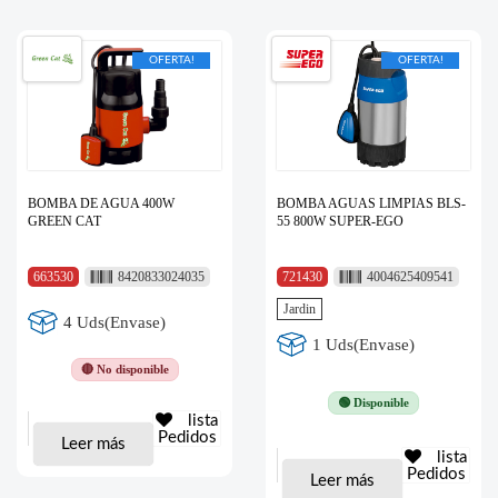
OFERTA!
OFERTA!
BOMBA DE AGUA 400W
BOMBA AGUAS LIMPIAS BLS-
GREEN CAT
55 800W SUPER-EGO
663530
8420833024035
721430
4004625409541
Jardin
4 Uds(Envase)
1 Uds(Envase)
🔴 No disponible
🟢 Disponible
lista
Pedidos
Leer más
lista
Pedidos
Leer más