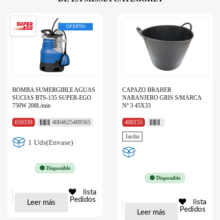
OFERTA!
BOMBA SUMERGIBLE AGUAS
CAPAZO BRAHER
SUCIAS BTS-135 SUPER-EGO
NARANJERO GRIS S/MARCA
750W 208L/min
Nº 3 45X33
659339
4004625409565
400155
Jardin
1 Uds(Envase)
🟢 Disponible
🟢 Disponible
lista
Pedidos
lista
Leer más
Pedidos
Leer más