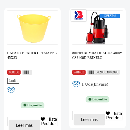
OFERTA!
CAPAZO BRAHER CREMA Nº 3
801609 BOMBA DE AGUA 400W
45X33
CSP400D BRIXELO
400160
748483
8420833040998
Jardin
1 Uds(Envase)
🟢 Disponible
🟢 Disponible
lista
Pedidos
lista
Leer más
Pedidos
Leer más