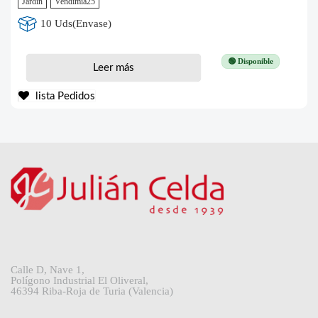
Jardin
Vendimia25
10 Uds(Envase)
🟢 Disponible
Leer más
lista Pedidos
Calle D, Nave 1,
Polígono Industrial El Oliveral,
46394 Riba-Roja de Turia (Valencia)