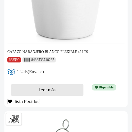
CAPAZO NARANJERO BLANCO FLEXIBLE 42 LTS
663599
8436533740267
1 Uds(Envase)
🟢 Disponible
Leer más
lista Pedidos