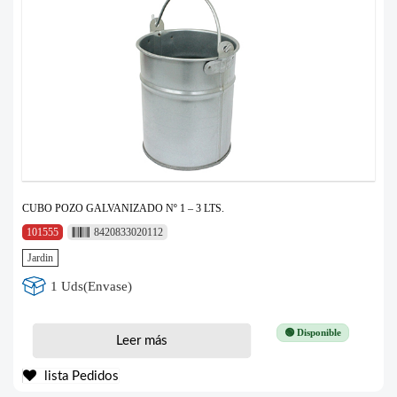
CUBO POZO GALVANIZADO Nº 1 – 3 LTS.
101555
8420833020112
Jardin
1 Uds(Envase)
🟢 Disponible
Leer más
lista Pedidos