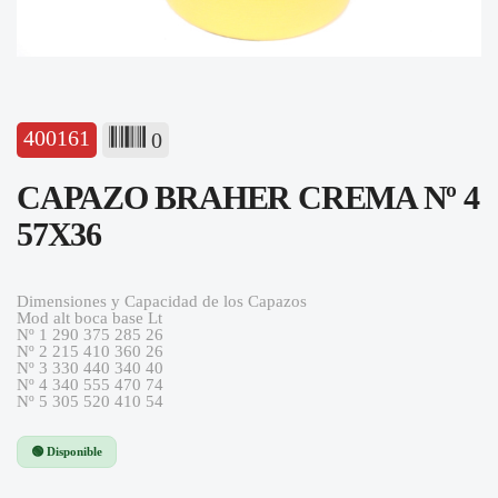
400161
0
CAPAZO BRAHER CREMA Nº 4
57X36
Dimensiones y Capacidad de los Capazos
Mod alt boca base Lt
Nº 1 290 375 285 26
Nº 2 215 410 360 26
Nº 3 330 440 340 40
Nº 4 340 555 470 74
Nº 5 305 520 410 54
🟢 Disponible