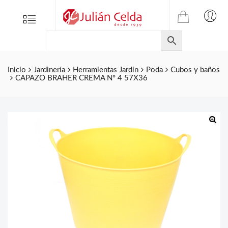
TIENDA
Tienda
Menu
0
ONLINE
Folletos
DE
Marcas
JULIAN
CELDA
Contacto
Inicio
Jardinería
Herramientas Jardín
Poda
Cubos y baños
CAPAZO BRAHER CREMA Nº 4 57X36
S.L.
Productos
de
ferretería.
🔍