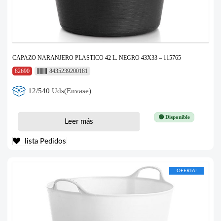
CAPAZO NARANJERO PLASTICO 42 L. NEGRO 43X33 – 115765
82690
8435239200181
12/540 Uds(Envase)
🟢 Disponible
Leer más
lista Pedidos
OFERTA!