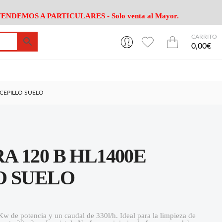
ENDEMOS A PARTICULARES - Solo venta al Mayor.
CARRITO
0
0
esa
Riego
Mobiliario
0,00€
es Cocina
Herramientas Jardín
Maquinaria Jardín
Cultivo
Camping
CEPILLO SUELO
ción
Piscina
Animales
Agrotextiles
enaje
Varios Jardin
esa
Riego
Mobiliario
 120 B HL1400E
es Cocina
Herramientas Jardín
Maquinaria Jardín
Cultivo
Camping
O SUELO
ción
Piscina
Animales
Agrotextiles
enaje
Varios Jardin
w de potencia y un caudal de 330l/h. Ideal para la limpieza de