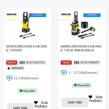
OFERTA!
OFERTA!
HIDROLIMPIADOR KARCHER
HIDROLIMPIADOR KARCHER
K 3 OFERTA
K 7 WCM 180BAR 600L/H
900203
4054278897332
748267
4054278906997
VERANO
1 / 12 Uds(Envase)
12 Uds(Envase)
🟢 Disponible
🟢 Disponible
lista
Pedidos
Leer más
lista
Pedidos
Leer más