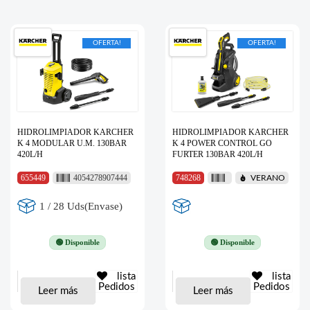
OFERTA!
OFERTA!
HIDROLIMPIADOR KARCHER
HIDROLIMPIADOR KARCHER
K 4 MODULAR U.M. 130BAR
K 4 POWER CONTROL GO
420L/H
FURTER 130BAR 420L/H
655449
4054278907444
748268
VERANO
1 / 28 Uds(Envase)
🟢 Disponible
🟢 Disponible
lista
lista
Pedidos
Pedidos
Leer más
Leer más