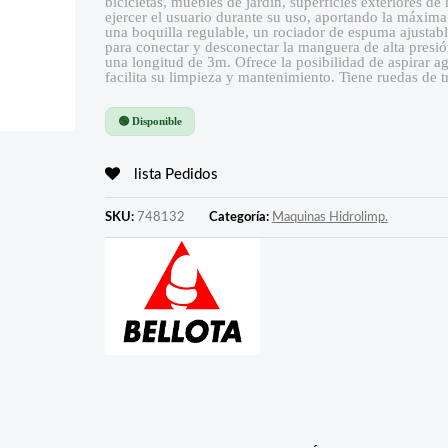
bicicletas, muebles de jardín, superficies exteriores 
ejercer el usuario durante su uso, aportando la máxima
una boquilla regulable, un rociador de espuma ajustab
para conectar y desconectar la manguera de alta presi
una longitud de 3m. Ofrece la posibilidad de aspirar ag
facilita su limpieza y mantenimiento. Tiene ruedas de 
🟢 Disponible
lista Pedidos
SKU:
748132
Categoría:
Maquinas Hidrolimp.