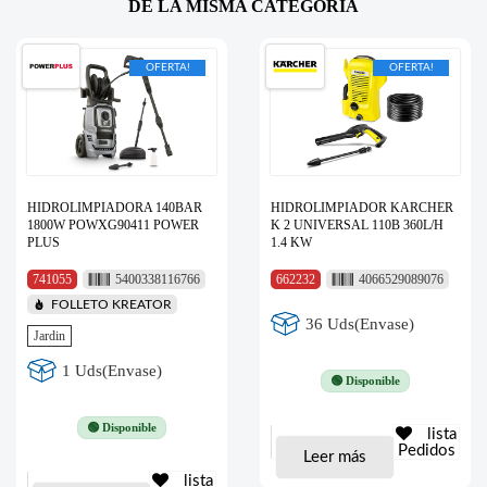
DE LA MISMA CATEGORÍA
OFERTA!
OFERTA!
HIDROLIMPIADORA 140BAR
HIDROLIMPIADOR KARCHER
1800W POWXG90411 POWER
K 2 UNIVERSAL 110B 360L/H
PLUS
1.4 KW
741055
5400338116766
662232
4066529089076
FOLLETO KREATOR
36 Uds(Envase)
Jardin
1 Uds(Envase)
🟢 Disponible
🟢 Disponible
lista
Pedidos
Leer más
lista