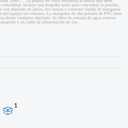
de hasta 30m2…. La pistola No force minimiza la fuerza que debe
 comodidad. Incluye una boquilla turbo para concentrar la presión,
le con depósito de jabón, dos lanzas y conector rápido de manguera
ón del equipo sin esfuerzo. La manguera de alta presión de PVC tiene
ua desde cualquier depósito. Su filtro de entrada de agua externo
transporte y un cable de alimentación de 5m.
1