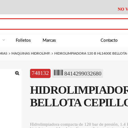
NO V
DA
Medición
Baño
Útiles M
NE
Electricidad
Cocina
Recipient
a
Folletos
Marcas
Contacto
Climatización
Hogar
Limpieza
ORAS
MAQUINAS HIDROLIMP.
HIDROLIMPIADORA 120 B HL1400E BELLOTA 
Tornillería
P.A.E.
Climatiza
AN
Varios Ferreteria
Útiles Cocina
Varios M
A
748132
8414299032680
Material Exposición
Medición
Baño
Útiles M
🔍
HIDROLIMPIADORA
Electricidad
Cocina
Recipient
Climatización
Hogar
Limpieza
BELLOTA CEPILL
Tornillería
P.A.E.
Climatiza
Varios Ferreteria
Útiles Cocina
Varios M
Hidrolimpiadora compacta de 120 bar de presión, 1.4 K
Material Exposición