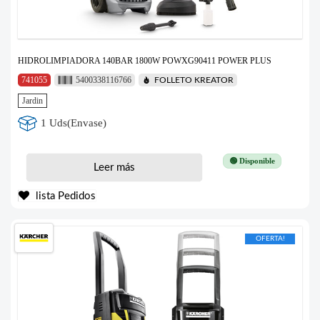
HIDROLIMPIADORA 140BAR 1800W POWXG90411 POWER PLUS
741055
5400338116766
FOLLETO KREATOR
Jardin
1 Uds(Envase)
🟢 Disponible
Leer más
lista Pedidos
OFERTA!