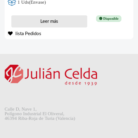
1 Uds(Envase)
🟢 Disponible
Leer más
lista Pedidos
Calle D, Nave 1,
Polígono Industrial El Oliveral,
46394 Riba-Roja de Turia (Valencia)