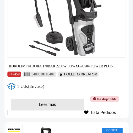
HIDROLIMPIADORA 170BAR 2200W POWXG90504 POWER PLUS
747459
5400338118401
FOLLETO KREATOR
1 Uds(Envase)
🔴 No disponible
Leer más
lista Pedidos
OFERTA!