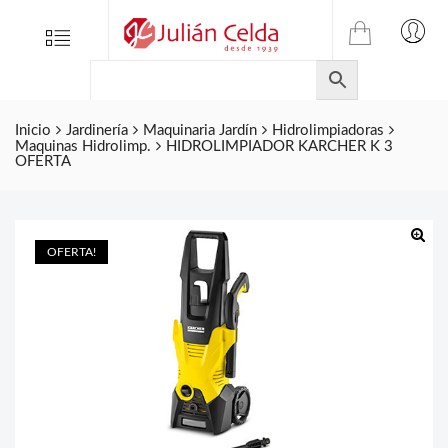
TIENDA
Tienda
Menu
0
ONLINE
Folletos
DE
Marcas
JULIAN
CELDA
Inicio
Jardinería
Maquinaria Jardín
Hidrolimpiadoras
Contacto
Maquinas Hidrolimp.
HIDROLIMPIADOR KARCHER K 3
S.L.
OFERTA
Productos
de
ferretería.
OFERTA!
🔍