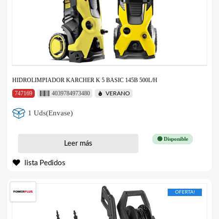
HIDROLIMPIADOR KARCHER K 5 BASIC 145B 500L/H
747169
4039784973480
VERANO
1 Uds(Envase)
🟢 Disponible
Leer más
lista Pedidos
OFERTA!