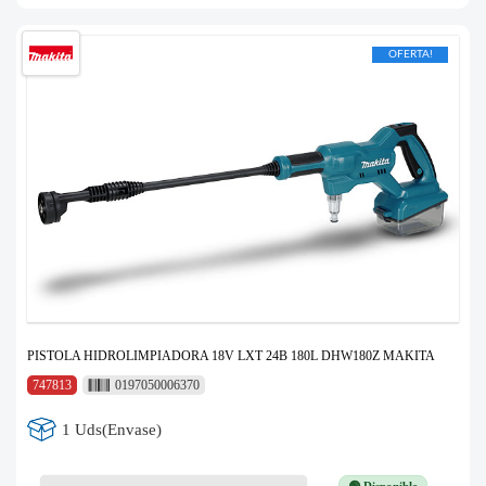
OFERTA!
PISTOLA HIDROLIMPIADORA 18V LXT 24B 180L DHW180Z MAKITA
747813
0197050006370
1 Uds(Envase)