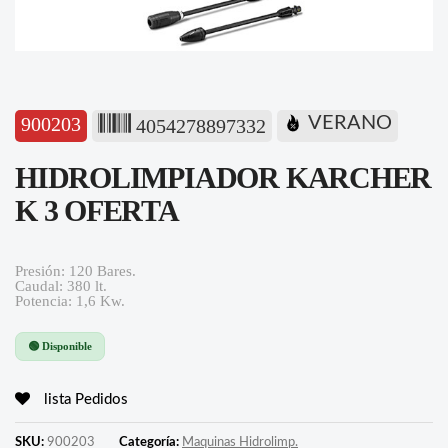
900203
VERANO
4054278897332
HIDROLIMPIADOR KARCHER
K 3 OFERTA
Presión: 120 Bares.
Caudal: 380 lt.
Potencia: 1,6 Kw.
🟢 Disponible
lista Pedidos
SKU:
900203
Categoría:
Maquinas Hidrolimp.