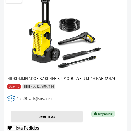
HIDROLIMPIADOR KARCHER K 4 MODULAR U.M. 130BAR 420L/H
655449
4054278907444
1 / 28 Uds(Envase)
🟢 Disponible
Leer más
lista Pedidos