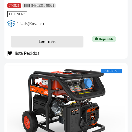
740821
8436531940621
OTOÑO25
1 Uds(Envase)
🟢 Disponible
Leer más
lista Pedidos
OFERTA!