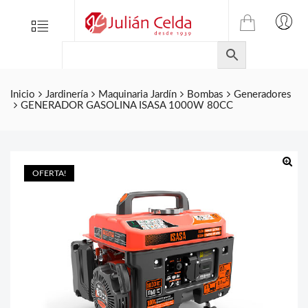
TIENDA
Tienda
Menu
0
ONLINE
Folletos
DE
Marcas
JULIAN
CELDA
Contacto
Inicio
Jardinería
Maquinaria Jardín
Bombas
Generadores
GENERADOR GASOLINA ISASA 1000W 80CC
S.L.
Productos
de
ferretería.
OFERTA!
🔍