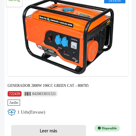
OFERTA!
GENERADOR 2800W 196CC GREEN CAT – 800785
722439
8420833031521
Jardin
1 Uds(Envase)
🟢 Disponible
Leer más