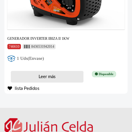
GENERADOR INVERTER IBIZA II 1KW
746610
8436531942014
1 Uds(Envase)
🟢 Disponible
Leer más
lista Pedidos