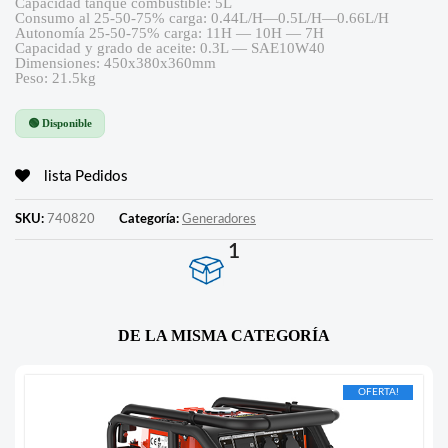
Capacidad tanque combustible: 5L
Consumo al 25-50-75% carga: 0.44L/H—0.5L/H—0.66L/H
Autonomía 25-50-75% carga: 11H — 10H — 7H
Capacidad y grado de aceite: 0.3L — SAE10W40
Dimensiones: 450x380x360mm
Peso: 21.5kg
🟢 Disponible
lista Pedidos
SKU:
740820
Categoría:
Generadores
1
DE LA MISMA CATEGORÍA
OFERTA!