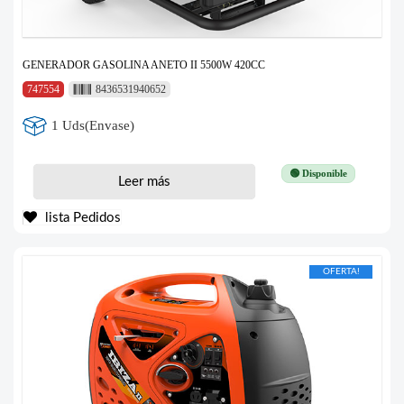
GENERADOR GASOLINA ANETO II 5500W 420CC
747554
8436531940652
1 Uds(Envase)
🟢 Disponible
Leer más
lista Pedidos
OFERTA!