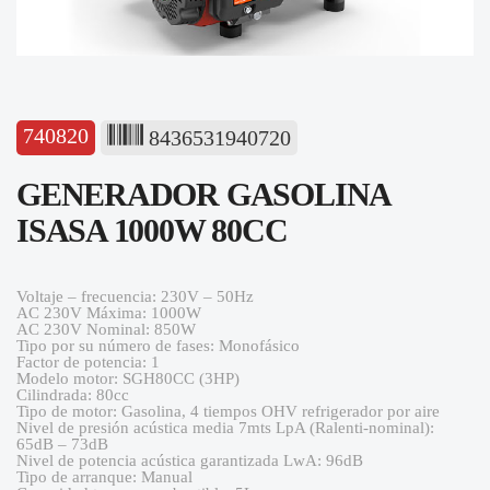
740820
8436531940720
GENERADOR GASOLINA
ISASA 1000W 80CC
Voltaje – frecuencia: 230V – 50Hz
AC 230V Máxima: 1000W
AC 230V Nominal: 850W
Tipo por su número de fases: Monofásico
Factor de potencia: 1
Modelo motor: SGH80CC (3HP)
Cilindrada: 80cc
Tipo de motor: Gasolina, 4 tiempos OHV refrigerador por aire
Nivel de presión acústica media 7mts LpA (Ralenti-nominal):
65dB – 73dB
Nivel de potencia acústica garantizada LwA: 96dB
Tipo de arranque: Manual