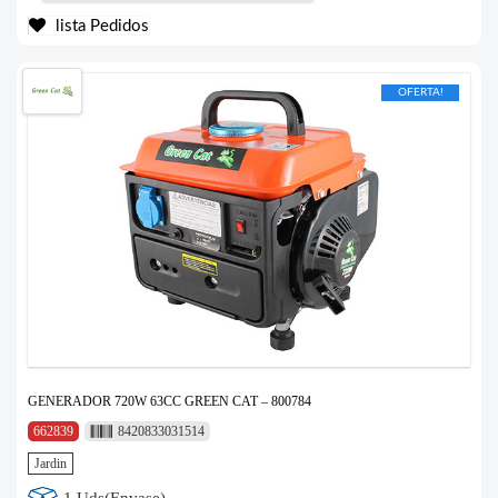
lista Pedidos
OFERTA!
GENERADOR 720W 63CC GREEN CAT – 800784
662839
8420833031514
Jardin