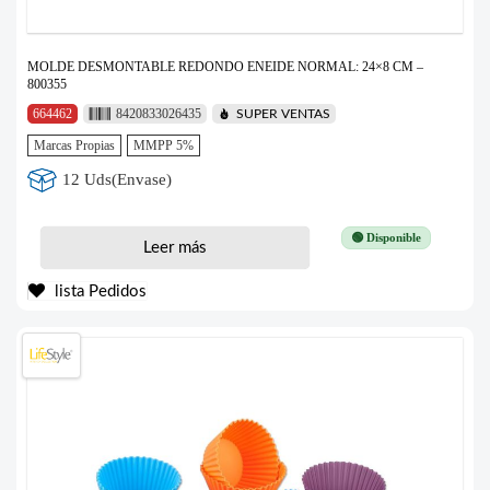
MOLDE DESMONTABLE REDONDO ENEIDE NORMAL: 24×8 CM –
800355
664462
8420833026435
SUPER VENTAS
Marcas Propias
MMPP 5%
12 Uds(Envase)
🟢 Disponible
Leer más
lista Pedidos