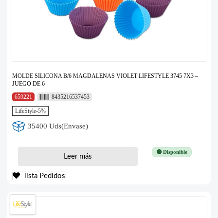
MOLDE SILICONA B/6 MAGDALENAS VIOLET LIFESTYLE 3745 7X3 –
JUEGO DE 6
659221
8435216537453
LifeStyle-5%
35400 Uds(Envase)
🟢 Disponible
Leer más
lista Pedidos