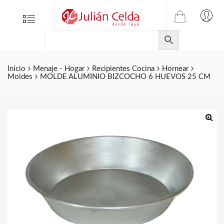
TIENDA
Tienda
Menu
0
ONLINE
Folletos
DE
Marcas
JULIAN
CELDA
Contacto
Inicio
Menaje - Hogar
Recipientes Cocina
Hornear
Moldes
MOLDE ALUMINIO BIZCOCHO 6 HUEVOS 25 CM
S.L.
Productos
de
ferretería.
🔍