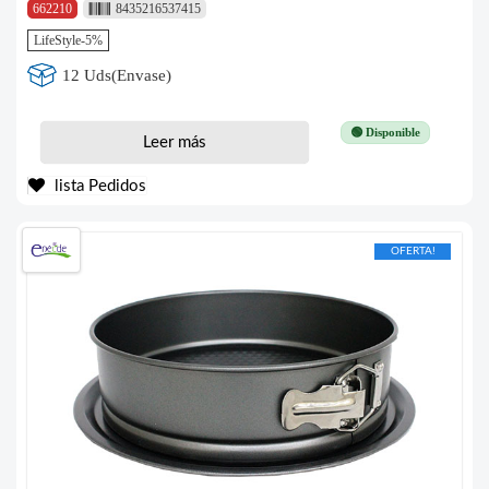
662210
8435216537415
LifeStyle-5%
12 Uds(Envase)
🟢 Disponible
Leer más
lista Pedidos
OFERTA!