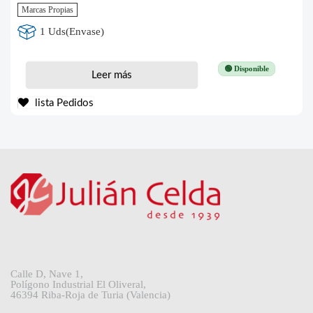
Marcas Propias
1 Uds(Envase)
🟢 Disponible
Leer más
lista Pedidos
Calle D, Nave 1,
Polígono Industrial El Oliveral,
46394 Riba-Roja de Turia (Valencia)