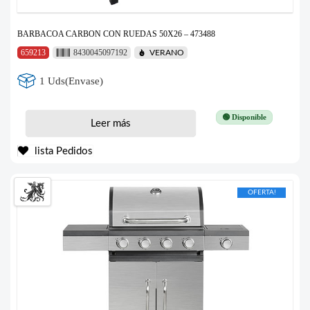
BARBACOA CARBON CON RUEDAS 50X26 – 473488
659213
8430045097192
VERANO
1 Uds(Envase)
🟢 Disponible
Leer más
lista Pedidos
OFERTA!