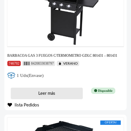
BARBACOA GAS 3 FUEGOS C/TERMOMETRO GDLC 801431 – 801431
746792
8420833038797
VERANO
1 Uds(Envase)
🟢 Disponible
Leer más
lista Pedidos
OFERTA!