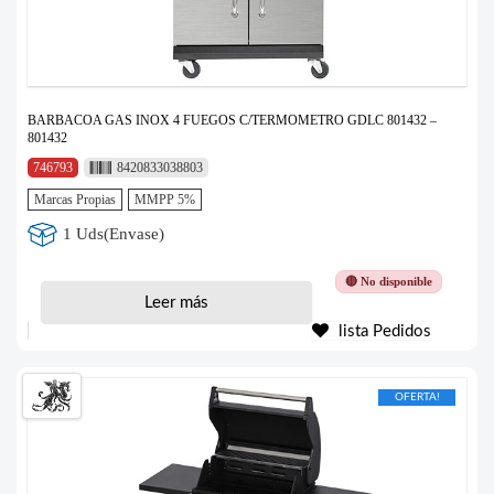
BARBACOA GAS INOX 4 FUEGOS C/TERMOMETRO GDLC 801432 –
801432
746793
8420833038803
Marcas Propias
MMPP 5%
1 Uds(Envase)
🔴 No disponible
Leer más
lista Pedidos
OFERTA!