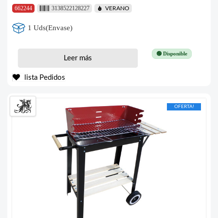
662244
3138522128227
VERANO
1 Uds(Envase)
🟢 Disponible
Leer más
lista Pedidos
OFERTA!