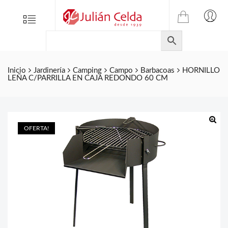
TIENDA
Tienda
Menu
0
ONLINE
Folletos
DE
Marcas
JULIAN
CELDA
Contacto
Inicio
Jardinería
Camping
Campo
Barbacoas
HORNILLO
LEÑA C/PARRILLA EN CAJA REDONDO 60 CM
S.L.
Productos
de
ferretería.
OFERTA!
🔍