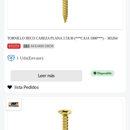
TORNILLO HECO CABEZA PLANA 3.5X30 (***CAJA 1000***) – 383264
655253
8432468118058
1 Uds(Envase)
🟢 Disponible
Leer más
lista Pedidos