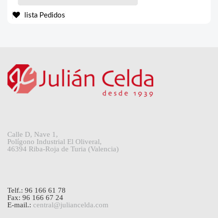
lista Pedidos
Calle D, Nave 1,
Polígono Industrial El Oliveral,
46394 Riba-Roja de Turia (Valencia)
Telf.: 96 166 61 78
Fax: 96 166 67 24
E-mail.:
central@juliancelda.com