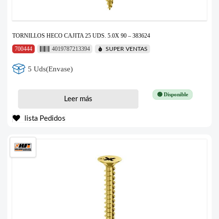
TORNILLOS HECO CAJITA 25 UDS. 5.0X 90 – 383624
700444
4019787213394
SUPER VENTAS
5 Uds(Envase)
🟢 Disponible
Leer más
lista Pedidos