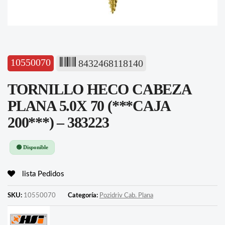
10550070
8432468118140
TORNILLO HECO CABEZA
PLANA 5.0X 70 (***CAJA
200***) – 383223
🟢 Disponible
lista Pedidos
SKU:
10550070
Categoría:
Pozidriv Cab. Plana