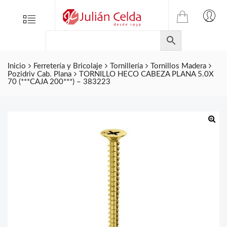
TIENDA
Tienda
Menu
0
ONLINE
Folletos
DE
Marcas
JULIAN
CELDA
Inicio
Ferretería y Bricolaje
Tornillería
Tornillos Madera
Contacto
Pozidriv Cab. Plana
TORNILLO HECO CABEZA PLANA 5.0X
S.L.
70 (***CAJA 200***) – 383223
Productos
de
ferretería.
🔍