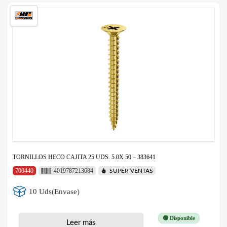
TORNILLOS HECO CAJITA 25 UDS. 5.0X 50 – 383641
700440
4019787213684
SUPER VENTAS
10 Uds(Envase)
🟢 Disponible
Leer más