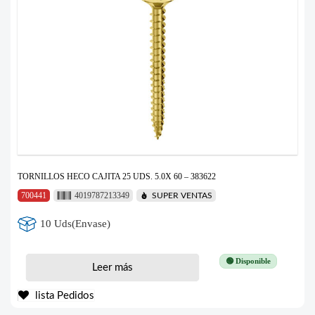
TORNILLOS HECO CAJITA 25 UDS. 5.0X 60 – 383622
700441
4019787213349
SUPER VENTAS
10 Uds(Envase)
🟢 Disponible
Leer más
lista Pedidos