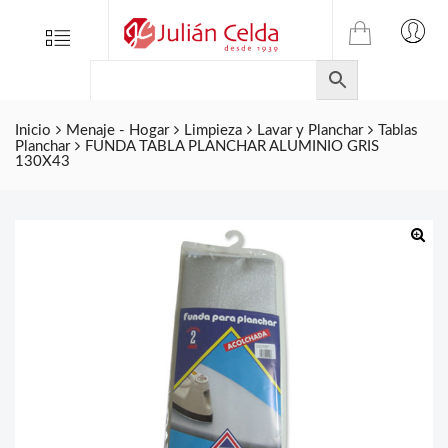
TIENDA
Tienda
Menu
0
ONLINE
Folletos
DE
Marcas
JULIAN
CELDA
Inicio
Menaje - Hogar
Limpieza
Lavar y Planchar
Tablas
Contacto
Planchar
FUNDA TABLA PLANCHAR ALUMINIO GRIS
S.L.
130X43
Productos
de
ferretería.
🔍