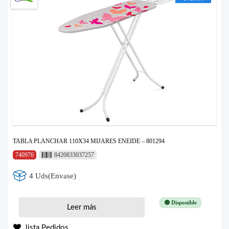
TABLA PLANCHAR 110X34 MIJARES ENEIDE – 801294
740976
8420833037257
4 Uds(Envase)
🟢 Disponible
Leer más
lista Pedidos