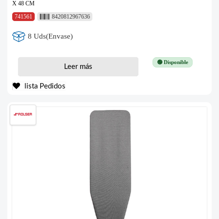
X 48 CM
741561
8420812967636
8 Uds(Envase)
🟢 Disponible
Leer más
lista Pedidos