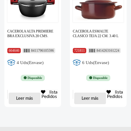
CACEROLA ALTA PREMIERE
CACEROLA ESMALTE
BRA EXCLUSIVA 20 CMS.
CLASICO TEJA 22 CM. 3.40 L
664646
8411796105596
721811
8414263161224
4 Uds(Envase)
6 Uds(Envase)
🟢 Disponible
🟢 Disponible
lista
lista
Pedidos
Pedidos
Leer más
Leer más