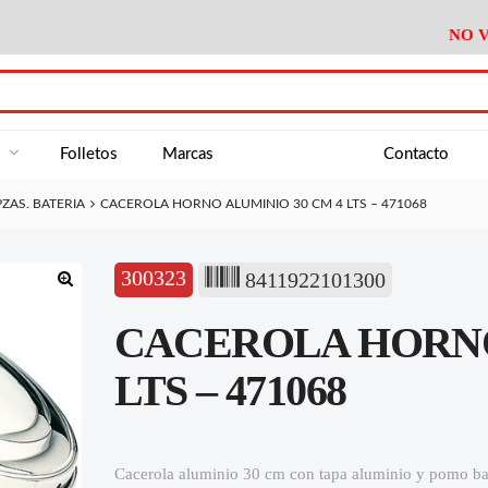
NO V
DA
Medición
Baño
Útiles M
NE
Electricidad
Cocina
Recipient
a
Folletos
Marcas
Contacto
Climatización
Hogar
Limpieza
PZAS. BATERIA
CACEROLA HORNO ALUMINIO 30 CM 4 LTS – 471068
Tornillería
P.A.E.
Climatiza
AN
Varios Ferreteria
Útiles Cocina
Varios M
A
300323
8411922101300
Material Exposición
Medición
Baño
Útiles M
🔍
CACEROLA HORNO
Electricidad
Cocina
Recipient
Climatización
Hogar
Limpieza
LTS – 471068
Tornillería
P.A.E.
Climatiza
Varios Ferreteria
Útiles Cocina
Varios M
Cacerola aluminio 30 cm con tapa aluminio y pomo ba
Material Exposición