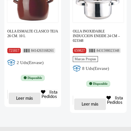
OLLA ESMALTE CLASICO TEJA
OLLA INOXIDABLE
26 CM. 10 L
INDUCCION ENEIDE 24 CM –
023348
721817
8414263168261
659827
8431598023348
Marcas Propias
2 Uds(Envase)
8 Uds(Envase)
🟢 Disponible
🟢 Disponible
lista
Pedidos
lista
Leer más
Pedidos
Leer más