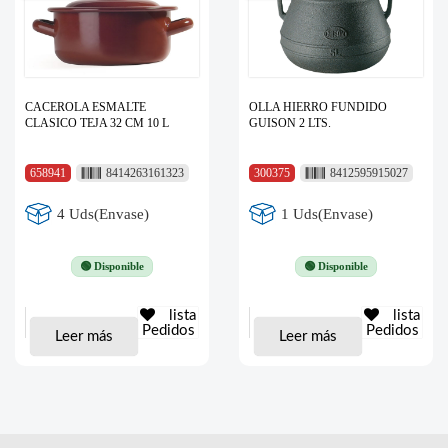
CACEROLA ESMALTE
OLLA HIERRO FUNDIDO
CLASICO TEJA 32 CM 10 L
GUISON 2 LTS.
658941
8414263161323
300375
8412595915027
4 Uds(Envase)
1 Uds(Envase)
🟢 Disponible
🟢 Disponible
lista
lista
Pedidos
Pedidos
Leer más
Leer más