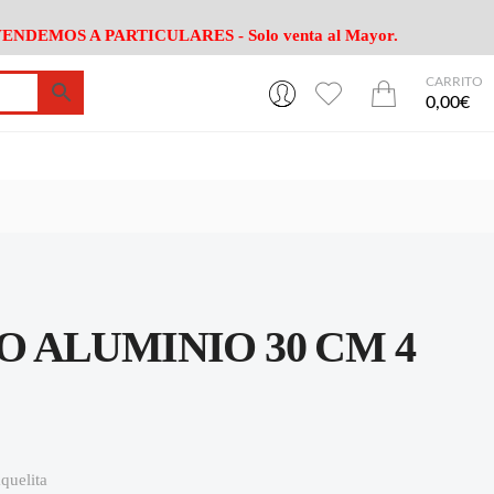
ENDEMOS A PARTICULARES - Solo venta al Mayor.
CARRITO
0
0
esa
Riego
Mobiliario
0,00€
es Cocina
Herramientas Jardín
Maquinaria Jardín
Cultivo
Camping
ción
Piscina
Animales
Agrotextiles
enaje
Varios Jardin
esa
Riego
Mobiliario
 ALUMINIO 30 CM 4
es Cocina
Herramientas Jardín
Maquinaria Jardín
Cultivo
Camping
ción
Piscina
Animales
Agrotextiles
enaje
Varios Jardin
quelita