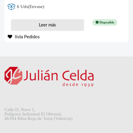
6 Uds(Envase)
🟢 Disponible
Leer más
lista Pedidos
Calle D, Nave 1,
Polígono Industrial El Oliveral,
46394 Riba-Roja de Turia (Valencia)