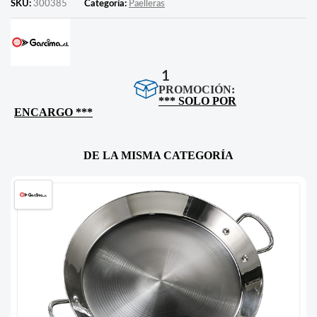
SKU:
300385
Categoría:
Paelleras
1
PROMOCIÓN:
*** SOLO POR
ENCARGO ***
DE LA MISMA CATEGORÍA