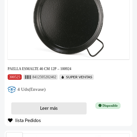
PAELLA ESMALTE 46 CM 12P – 100924
300525
8412595202462
SUPER VENTAS
4 Uds(Envase)
🟢 Disponible
Leer más
lista Pedidos