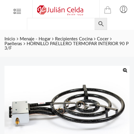
TIENDA
Tienda
Menu
0
ONLINE
Folletos
DE
Marcas
JULIAN
CELDA
Inicio
Menaje - Hogar
Recipientes Cocina
Cocer
Contacto
Paelleras
HORNILLO PAELLERO TERMOPAR INTERIOR 90 P
S.L.
3/F
Productos
de
ferretería.
🔍