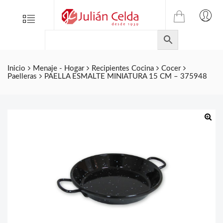
TIENDA
Tienda
Menu
0
ONLINE
Folletos
DE
Marcas
JULIAN
CELDA
Contacto
Inicio
Menaje - Hogar
Recipientes Cocina
Cocer
Paelleras
PAELLA ESMALTE MINIATURA 15 CM – 375948
S.L.
Productos
de
ferretería.
🔍