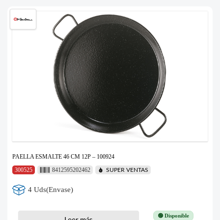
PAELLA ESMALTE 46 CM 12P – 100924
300525
8412595202462
SUPER VENTAS
4 Uds(Envase)
🟢 Disponible