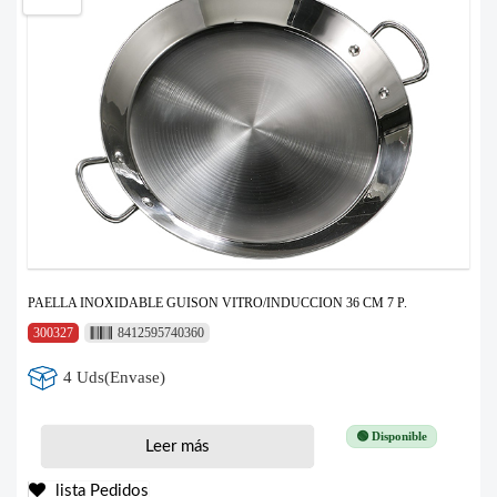
PAELLA INOXIDABLE GUISON VITRO/INDUCCION 36 CM 7 P.
300327
8412595740360
4 Uds(Envase)
🟢 Disponible
Leer más
lista Pedidos