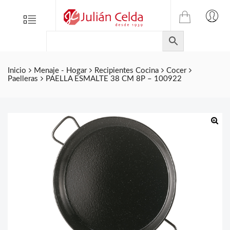
TIENDA
Tienda
Menu
0
ONLINE
Folletos
DE
Marcas
JULIAN
CELDA
Contacto
Inicio
Menaje - Hogar
Recipientes Cocina
Cocer
Paelleras
PAELLA ESMALTE 38 CM 8P – 100922
S.L.
Productos
de
ferretería.
🔍