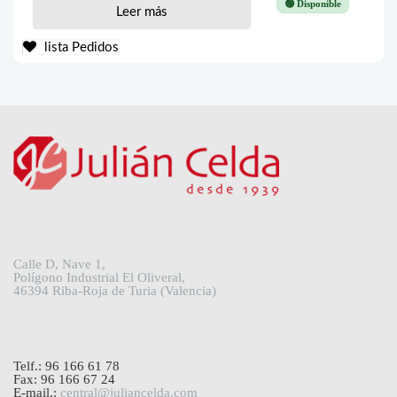
🟢 Disponible
Leer más
lista Pedidos
Calle D, Nave 1,
Polígono Industrial El Oliveral,
46394 Riba-Roja de Turia (Valencia)
Telf.: 96 166 61 78
Fax: 96 166 67 24
E-mail.:
central@juliancelda.com