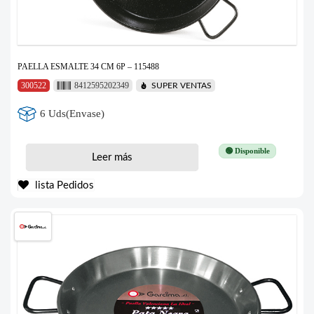
PAELLA ESMALTE 34 CM 6P – 115488
300522
8412595202349
SUPER VENTAS
6 Uds(Envase)
🟢 Disponible
Leer más
lista Pedidos