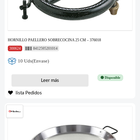
HORNILLO PAELLERO SOBRECOCINA 25 CM – 376018
300624
8412595201014
10 Uds(Envase)
🟢 Disponible
Leer más
lista Pedidos