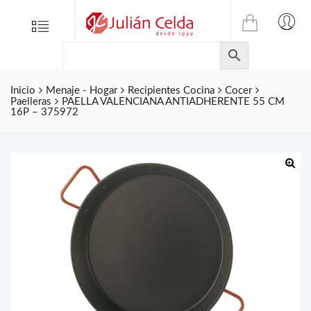
TIENDA
Tienda
Menu
0
ONLINE
Folletos
DE
Marcas
JULIAN
CELDA
Inicio
Menaje - Hogar
Recipientes Cocina
Cocer
Contacto
Paelleras
PAELLA VALENCIANA ANTIADHERENTE 55 CM
S.L.
16P – 375972
Productos
de
ferretería.
🔍