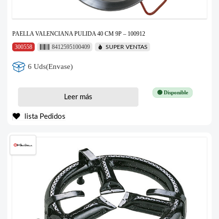
PAELLA VALENCIANA PULIDA 40 CM 9P – 100912
300558
8412595100409
SUPER VENTAS
6 Uds(Envase)
🟢 Disponible
Leer más
lista Pedidos