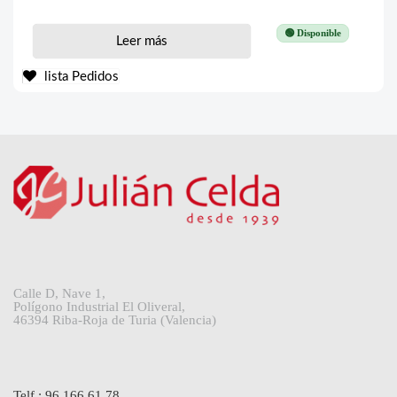
🟢 Disponible
Leer más
lista Pedidos
Calle D, Nave 1,
Polígono Industrial El Oliveral,
46394 Riba-Roja de Turia (Valencia)
Telf.: 96 166 61 78