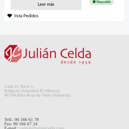
🟢 Disponible
Leer más
lista Pedidos
Calle D, Nave 1,
Polígono Industrial El Oliveral,
46394 Riba-Roja de Turia (Valencia)
Telf.: 96 166 61 78
Fax: 96 166 67 24
E-mail.:
central@juliancelda.com