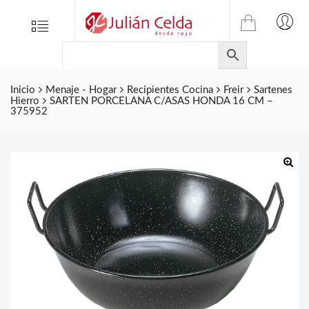
TIENDA
Tienda
Menu
0
ONLINE
Folletos
DE
Marcas
JULIAN
CELDA
Inicio
Menaje - Hogar
Recipientes Cocina
Freir
Sartenes
Contacto
Hierro
SARTEN PORCELANA C/ASAS HONDA 16 CM –
S.L.
375952
Productos
de
ferretería.
🔍