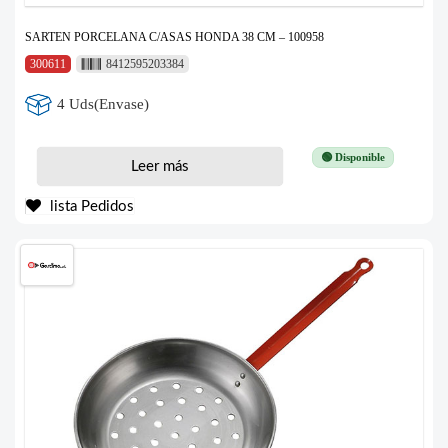
SARTEN PORCELANA C/ASAS HONDA 38 CM – 100958
300611
8412595203384
4 Uds(Envase)
🟢 Disponible
Leer más
lista Pedidos