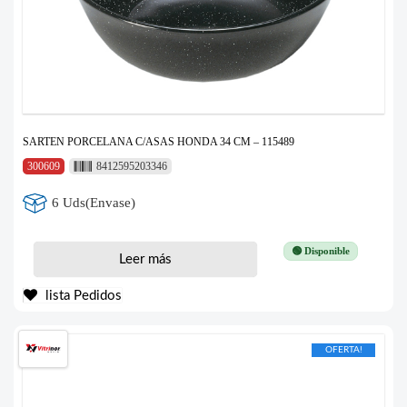
SARTEN PORCELANA C/ASAS HONDA 34 CM – 115489
300609
8412595203346
6 Uds(Envase)
🟢 Disponible
Leer más
lista Pedidos
OFERTA!