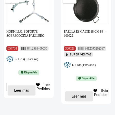
HORNILLO: SOPORTE
PAELLA ESMALTE 38 CM 8P –
SOBRECOCINA PAELLERO
100922
657708
8412595400035
300523
8412595202387
SUPER VENTAS
6 Uds(Envase)
6 Uds(Envase)
🟢 Disponible
🟢 Disponible
lista
Pedidos
Leer más
lista
Pedidos
Leer más