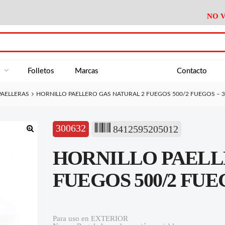
NO V
DA
Medición
Baño
Útiles M
NE
Electricidad
Cocina
Recipient
a
Folletos
Marcas
Contacto
Climatización
Hogar
Limpieza
PAELLERAS
HORNILLO PAELLERO GAS NATURAL 2 FUEGOS 500/2 FUEGOS – 
Tornillería
P.A.E.
Climatiza
AN
Varios Ferreteria
Útiles Cocina
Varios M
A
300632
8412595205012
Material Exposición
Medición
Baño
Útiles M
🔍
HORNILLO PAELL
Electricidad
Cocina
Recipient
Climatización
Hogar
Limpieza
FUEGOS 500/2 FUEG
Tornillería
P.A.E.
Climatiza
Varios Ferreteria
Útiles Cocina
Varios M
Para uso en EXTERIOR
Material Exposición