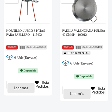
HORNILLO: JUEGO 3 PATAS
PAELLA VALENCIANA PULIDA
PARA PAELLERO – 115492
40 CM 9P – 100912
300621
8412595400028
300558
8412595100409
SUPER VENTAS
6 Uds(Envase)
6 Uds(Envase)
🟢 Disponible
🟢 Disponible
lista
Pedidos
Leer más
lista
Pedidos
Leer más