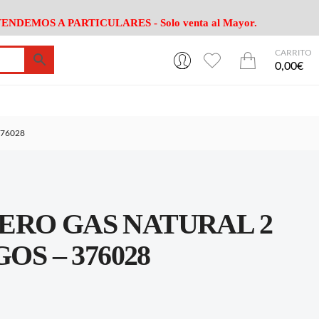
ENDEMOS A PARTICULARES - Solo venta al Mayor.
CARRITO
0
0
esa
Riego
Mobiliario
0,00€
es Cocina
Herramientas Jardín
Maquinaria Jardín
Cultivo
Camping
376028
ción
Piscina
Animales
Agrotextiles
enaje
Varios Jardin
esa
Riego
Mobiliario
ERO GAS NATURAL 2
es Cocina
Herramientas Jardín
Maquinaria Jardín
Cultivo
Camping
OS – 376028
ción
Piscina
Animales
Agrotextiles
enaje
Varios Jardin