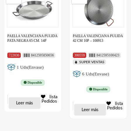
PAELLA VALENCIANA PULIDA
PAELLA VALENCIANA PULIDA
PATA NEGRA 65 CM. 14P
42 CM 10P – 100913
722036
8412595850656
300559
8412595100423
SUPER VENTAS
1 Uds(Envase)
6 Uds(Envase)
🟢 Disponible
🟢 Disponible
lista
Pedidos
Leer más
lista
Pedidos
Leer más